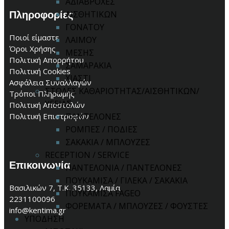
ΑΔΙΑΒΡΟΧΕΣ
Πληροφορίες
ΑΙΣΘΗΤΙΚΩΝ
ΓΟΝΑΤΟΥ
Ποιοί είμαστε
ΛΑΙΜΟΥ
Όροι Χρήσης
ΜΕΣΗΣ
Πολιτική Απορρήτου
ΣΑΜΑΡΑΚΙΑ
Πολιτική Cookies
ΧΙΑΣΤΙ
Ασφάλεια Συναλλαγών
ΣΤΟΛΕΣ ΚΑΘΑΡΙΟΤΗΤΑΣ/ΑΙΣΘΗΤΙΚΩΝ/
Τρόποι Πληρωμής
ΥΓΕΙΑΣ
Πολιτική Αποστολών
ΠΑΝΤΕΛΟΝΕΣ
Πολιτική Επιστροφών
ΡΟΜΠΕΣ / ΠΟΔΙΕΣ
ΣΑΚΑΚΙΑ / ΜΠΛΟΥΖΕΣ
RECEPTION / SERVICE
Επικοινωνία
ΠΑΝΤΕΛΟΝΙΑ / ΠΑΝΤΕΛΟΝΕΣ
ΠΟΥΚΑΜΙΣΑ / ΓΙΛΕΚΑ / ΣΑΚΑΚΙΑ
Βασιλικών 7, Τ.Κ. 35133, Λαμία
ΠΟΥΚΑΜΙΣΑ FAGEO
2231100096
ΦΟΡΕΜΑΤΑ / ΜΠΛΟΥΖΕΣ / ΦΟΥΣΤΕΣ
info@kentima.gr
ΥΠΟΔΗΣΗ