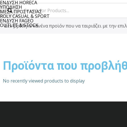
ΕΝΔΥΣΗ HORECA
ΥΠΟΔΗΣΗ
ΜΕΣΑ ΠΡΟΣΤΑΣΙΑΣ
ROLY CASUAL & SPORT
ΕΝΔΥΣΗ FAGEO
OUTLET & STOCK
Δεν βρέθηκε κανένα προϊόν που να ταιριάζει με την επιλ
Προϊόντα που προβλή
No recently viewed products to display