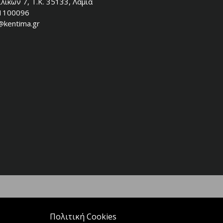
λικών 7, Τ.Κ. 35133, Λαμία
1100096
@kentima.gr
Πολιτική Cookies