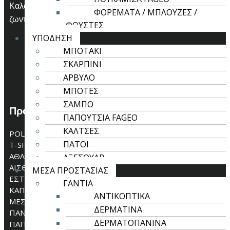
Καλώς ήρθατε στο Kentima.gr, εδώ που οι ιδέες
ΦΟΡΕΜΑΤΑ / ΜΠΛΟΥΖΕΣ /
ζωντανεύουν μέσα από την τέχνη του κεντήματος!
ΦΟΥΣΤΕΣ
ΥΠΟΔΗΣΗ
ΜΠΟΤΑΚΙ
ΣΚΑΡΠΙΝΙ
ΑΡΒΥΛΟ
ΜΠΟΤΕΣ
ΣΑΜΠΟ
Προϊόντα
ΠΑΠΟΥΤΣΙΑ FAGEO
ΚΑΛΤΣΕΣ
POLO
ΠΑΤΟΙ
T-SHIRT
ΑΘΛΗΤΙΚΑ
ΑΞΕΣΟΥΑΡ
ΑΙΣΘΗΤΙΚΗ-ΥΓΕΙΑ
ΜΕΣΑ ΠΡΟΣΤΑΣΙΑΣ
ΕΣΤΙΑΣΗ
ΓΑΝΤΙΑ
ΚΑΠΕΛΑ
ΑΝΤΙΚΟΠΤΙΚΑ
ΜΕΣΑ ΠΡΟΣΤΑΣΙΑΣ
ΔΕΡΜΑΤΙΝΑ
ΠΑΝΤΕΛΟΝΙΑ
ΔΕΡΜΑΤΟΠΑΝΙΝΑ
ΠΑΠΟΥΤΣΙΑ ΑΣΦΑΛΕΙΑΣ