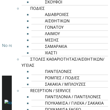
πολλαπλές
ΣΚΟΥΦΟΙ
26,00
€
παραλλαγές.
ΠΟΔΙΕΣ
Οι
ΑΔΙΑΒΡΟΧΕΣ
επιλογές
ΑΙΣΘΗΤΙΚΩΝ
Προϊόντα που
μπορούν
ΓΟΝΑΤΟΥ
προβλήθηκαν πρόσφατα
να
ΛΑΙΜΟΥ
επιλεγούν
ΜΕΣΗΣ
στη
No recently viewed products to display
ΣΑΜΑΡΑΚΙΑ
σελίδα
ΧΙΑΣΤΙ
του
ΣΤΟΛΕΣ ΚΑΘΑΡΙΟΤΗΤΑΣ/ΑΙΣΘΗΤΙΚΩΝ/
προϊόντος
ΥΓΕΙΑΣ
ΠΑΝΤΕΛΟΝΕΣ
ΡΟΜΠΕΣ / ΠΟΔΙΕΣ
ΣΑΚΑΚΙΑ / ΜΠΛΟΥΖΕΣ
RECEPTION / SERVICE
ΠΑΝΤΕΛΟΝΙΑ / ΠΑΝΤΕΛΟΝΕΣ
ΠΟΥΚΑΜΙΣΑ / ΓΙΛΕΚΑ / ΣΑΚΑΚΙΑ
ΠΟΥΚΑΜΙΣΑ FAGEO