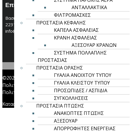
ΣΥΣΤΗΜΑ ΠΑΡΟΧΗΣ ΑΕΡΑ
Επικοινωνία
ΑΝΤΑΛΛΑΚΤΙΚΑ
ΦΙΛΤΡΟΜΑΣΚΕΣ
Βασιλικών 7, Τ.Κ. 35133, Λαμία
ΠΡΟΣΤΑΣΙΑ ΚΕΦΑΛΗΣ
2231100096
ΚΑΠΕΛΑ ΑΣΦΑΛΕΙΑΣ
info@kentima.gr
ΚΡΑΝΗ ΑΣΦΑΛΕΙΑΣ
ΑΞΕΣΟΥΑΡ ΚΡΑΝΩΝ
ΣΥΣΤΗΜΑ ΠΟΛΛΑΠΛΗΣ
ΠΡΟΣΤΑΣΙΑΣ
ΠΡΟΣΤΑΣΙΑ ΟΡΑΣΗΣ
ΓΥΑΛΙΑ ΑΝΟΙΧΤΟΥ ΤΥΠΟΥ
©2023 Kentima.gr - All Rights Reserved
ΓΥΑΛΙΑ ΚΛΕΙΣΤΟΥ ΤΥΠΟΥ
Πολιτική Cookies
ΠΡΟΣΩΠΙΔΕΣ / ΑΣΠΙΔΙΑ
Πολιτική Απορρήτου
ΣΥΓΚΟΛΛΗΣΕΙΣ
Κατασκευή Ιστοσελίδας DragonWare
ΠΡΟΣΤΑΣΙΑ ΠΤΩΣΗΣ
ΑΝΑΚΟΠΤΕΣ ΠΤΩΣΗΣ
ΑΞΕΣΟΥΑΡ
ΑΠΟΡΡΟΦΗΤΕΣ ΕΝΕΡΓΕΙΑΣ