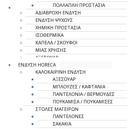
Οι
ΠΟΛΛΑΠΛΗ ΠΡΟΣΤΑΣΙΑ
επιλογές
ΑΔΙΑΒΡΟΧΗ ΕΝΔΥΣΗ
μπορούν
ΕΝΔΥΣΗ ΨΥΧΟΥΣ
να
ΧΗΜΙΚΗ ΠΡΟΣΤΑΣΙΑ
επιλεγούν
ΙΣΟΘΕΡΜΙΚΑ
στη
ΚΑΠΕΛΑ / ΣΚΟΥΦΟΙ
σελίδα
ΜΙΑΣ ΧΡΗΣΗΣ
του
ΑΞΕΣΟΥΑΡ
προϊόντος
ΕΝΔΥΣΗ HORECA
ΚΑΛΟΚΑΙΡΙΝΗ ΕΝΔΥΣΗ
ΑΞΕΣΟΥΑΡ
ΜΠΛΟΥΖΕΣ / ΚΑΦΤΑΝΙΑ
ΠΑΝΤΕΛΟΝΙΑ / ΒΕΡΜΟΥΔΕΣ
Αυτό
Επιλογή
ΠΟΥΚΑΜΙΣΑ / ΠΟΥΚΑΜΙΣΕΣ
το
ΣΤΟΛΕΣ ΜΑΓΕΙΡΩΝ
Αντιανεμικά
προϊόν
ΠΑΝΤΕΛΟΝΕΣ
έχει
Μπουφάν Αντιανεμικό Με Επένδυση
ΣΑΚΑΚΙΑ