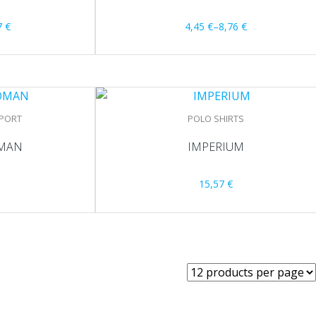
7
€
4,45
€
–
8,76
€
SPORT
POLO SHIRTS
MAN
IMPERIUM
15,57
€