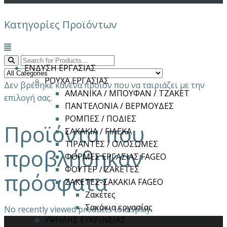
Κατηγορίες Προϊόντων
Μενού
ΕΝΔΥΣΗ ΕΡΓΑΣΙΑΣ
ΡΟΥΧΑ ΕΡΓΑΣΙΑΣ
Δεν βρέθηκε κανένα προϊόν που να ταιριάζει με την
ΑΜΑΝΙΚΑ / ΜΠΟΥΦΑΝ / ΤΖΑΚΕΤ
επιλογή σας.
ΠΑΝΤΕΛΟΝΙΑ / ΒΕΡΜΟΥΔΕΣ
ΡΟΜΠΕΣ / ΠΟΔΙΕΣ
Προϊόντα που
ΣΑΚΑΚΙΑ / ΓΙΛΕΚΑ
ΤΙΡΑΝΤΕΣ / ΟΛΟΣΩΜΕΣ
προβλήθηκαν
ΦΟΡΜΕΣ ΕΡΓΑΣΙΑΣ FAGEO
ΦΟΥΤΕΡ / ΖΑΚΕΤΕΣ
πρόσφατα
ΖΑΚΕΤΕΣ-ΣΑΚΑΚΙΑ FAGEO
Ζακέτες
Σακάκια εργασίας
No recently viewed products to display
ΥΨΗΛΗΣ ΕΥΚΡΙΝΕΙΑΣ