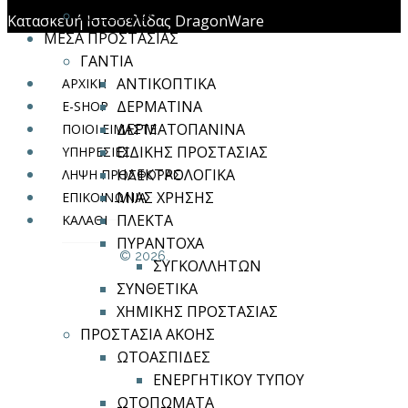
ΑΞΕΣΟΥΑΡ
Κατασκευή Ιστοσελίδας DragonWare
ΜΕΣΑ ΠΡΟΣΤΑΣΙΑΣ
ΓΑΝΤΙΑ
ΑΝΤΙΚΟΠΤΙΚΑ
ΑΡΧΙΚΗ
ΔΕΡΜΑΤΙΝΑ
E-SHOP
ΔΕΡΜΑΤΟΠΑΝΙΝΑ
ΠΟΙΟΙ ΕΙΜΑΣΤΕ
ΕΙΔΙΚΗΣ ΠΡΟΣΤΑΣΙΑΣ
ΥΠΗΡΕΣΙΕΣ
ΗΛΕΚΤΡΟΛΟΓΙΚΑ
ΛΗΨΗ ΠΡΟΣΦΟΡΑΣ
ΜΙΑΣ ΧΡΗΣΗΣ
ΕΠΙΚΟΙΝΩΝΙΑ
ΠΛΕΚΤΑ
ΚΑΛΑΘΙ
ΠΥΡΑΝΤΟΧΑ
© 2026.
ΣΥΓΚΟΛΛΗΤΩΝ
ΣΥΝΘΕΤΙΚΑ
ΧΗΜΙΚΗΣ ΠΡΟΣΤΑΣΙΑΣ
ΠΡΟΣΤΑΣΙΑ ΑΚΟΗΣ
ΩΤΟΑΣΠΙΔΕΣ
ΕΝΕΡΓΗΤΙΚΟΥ ΤΥΠΟΥ
ΩΤΟΠΩΜΑΤΑ