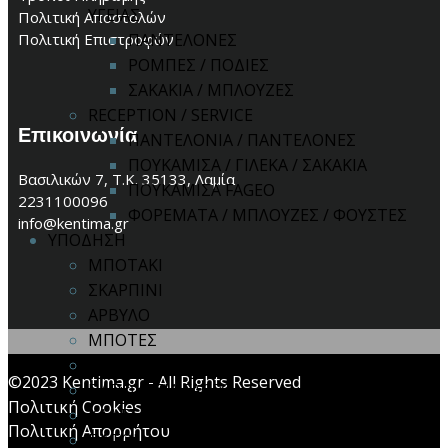
ΥΓΕΙΑΣ
Πολιτική Αποστολών
ΠΑΝΤΕΛΟΝΕΣ
Πολιτική Επιστροφών
ΡΟΜΠΕΣ / ΠΟΔΙΕΣ
ΣΑΚΑΚΙΑ / ΜΠΛΟΥΖΕΣ
RECEPTION / SERVICE
Επικοινωνία
ΠΑΝΤΕΛΟΝΙΑ / ΠΑΝΤΕΛΟΝΕΣ
ΠΟΥΚΑΜΙΣΑ / ΓΙΛΕΚΑ / ΣΑΚΑΚΙΑ
Βασιλικών 7, Τ.Κ. 35133, Λαμία
ΠΟΥΚΑΜΙΣΑ FAGEO
2231100096
ΦΟΡΕΜΑΤΑ / ΜΠΛΟΥΖΕΣ / ΦΟΥΣΤΕΣ
info@kentima.gr
ΥΠΟΔΗΣΗ
ΜΠΟΤΑΚΙ
ΣΚΑΡΠΙΝΙ
ΑΡΒΥΛΟ
ΜΠΟΤΕΣ
ΣΑΜΠΟ
©2023 Kentima.gr - All Rights Reserved
ΠΑΠΟΥΤΣΙΑ FAGEO
Πολιτική Cookies
ΚΑΛΤΣΕΣ
Πολιτική Απορρήτου
ΠΑΤΟΙ