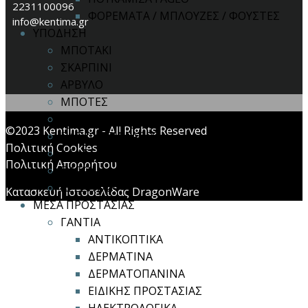
2231100096
ΦΟΡΕΜΑΤΑ / ΜΠΛΟΥΖΕΣ / ΦΟΥΣΤΕΣ
info@kentima.gr
ΥΠΟΔΗΣΗ
ΜΠΟΤΑΚΙ
ΣΚΑΡΠΙΝΙ
ΑΡΒΥΛΟ
ΜΠΟΤΕΣ
ΣΑΜΠΟ
©2023 Kentima.gr - All Rights Reserved
ΠΑΠΟΥΤΣΙΑ FAGEO
Πολιτική Cookies
ΚΑΛΤΣΕΣ
Πολιτική Απορρήτου
ΠΑΤΟΙ
ΑΞΕΣΟΥΑΡ
Κατασκευή Ιστοσελίδας DragonWare
ΜΕΣΑ ΠΡΟΣΤΑΣΙΑΣ
ΓΑΝΤΙΑ
ΑΝΤΙΚΟΠΤΙΚΑ
ΔΕΡΜΑΤΙΝΑ
ΔΕΡΜΑΤΟΠΑΝΙΝΑ
ΕΙΔΙΚΗΣ ΠΡΟΣΤΑΣΙΑΣ