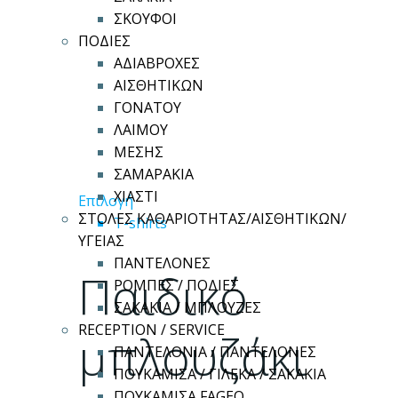
ΣΚΟΥΦΟΙ
ΠΟΔΙΕΣ
ΑΔΙΑΒΡΟΧΕΣ
ΑΙΣΘΗΤΙΚΩΝ
ΓΟΝΑΤΟΥ
ΛΑΙΜΟΥ
ΜΕΣΗΣ
ΣΑΜΑΡΑΚΙΑ
ΧΙΑΣΤΙ
Αυτό
Επιλογή
ΣΤΟΛΕΣ ΚΑΘΑΡΙΟΤΗΤΑΣ/ΑΙΣΘΗΤΙΚΩΝ/
το
T-shirts
ΥΓΕΙΑΣ
προϊόν
ΠΑΝΤΕΛΟΝΕΣ
έχει
Παιδικό
ΡΟΜΠΕΣ / ΠΟΔΙΕΣ
πολλαπλές
ΣΑΚΑΚΙΑ / ΜΠΛΟΥΖΕΣ
παραλλαγές.
RECEPTION / SERVICE
Οι
μπλουζάκι
ΠΑΝΤΕΛΟΝΙΑ / ΠΑΝΤΕΛΟΝΕΣ
επιλογές
ΠΟΥΚΑΜΙΣΑ / ΓΙΛΕΚΑ / ΣΑΚΑΚΙΑ
μπορούν
ΠΟΥΚΑΜΙΣΑ FAGEO