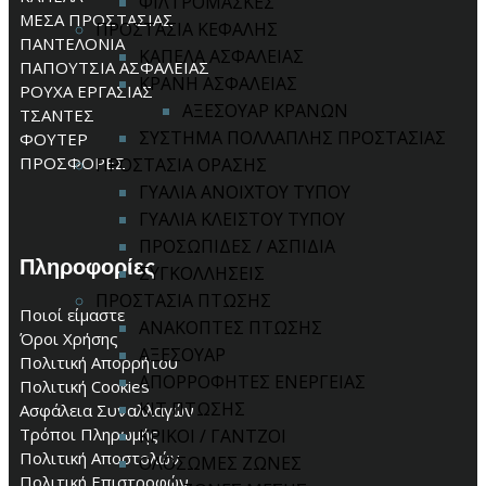
ΦΙΛΤΡΟΜΑΣΚΕΣ
ΜΕΣΑ ΠΡΟΣΤΑΣΙΑΣ
ΠΡΟΣΤΑΣΙΑ ΚΕΦΑΛΗΣ
ΠΑΝΤΕΛΟΝΙΑ
ΚΑΠΕΛΑ ΑΣΦΑΛΕΙΑΣ
ΠΑΠΟΥΤΣΙΑ ΑΣΦΑΛΕΙΑΣ
ΚΡΑΝΗ ΑΣΦΑΛΕΙΑΣ
ΡΟΥΧΑ ΕΡΓΑΣΙΑΣ
ΑΞΕΣΟΥΑΡ ΚΡΑΝΩΝ
ΤΣΑΝΤΕΣ
ΣΥΣΤΗΜΑ ΠΟΛΛΑΠΛΗΣ ΠΡΟΣΤΑΣΙΑΣ
ΦΟΥΤΕΡ
ΠΡΟΣΦΟΡΕΣ
ΠΡΟΣΤΑΣΙΑ ΟΡΑΣΗΣ
ΓΥΑΛΙΑ ΑΝΟΙΧΤΟΥ ΤΥΠΟΥ
ΓΥΑΛΙΑ ΚΛΕΙΣΤΟΥ ΤΥΠΟΥ
ΠΡΟΣΩΠΙΔΕΣ / ΑΣΠΙΔΙΑ
Πληροφορίες
ΣΥΓΚΟΛΛΗΣΕΙΣ
ΠΡΟΣΤΑΣΙΑ ΠΤΩΣΗΣ
Ποιοί είμαστε
ΑΝΑΚΟΠΤΕΣ ΠΤΩΣΗΣ
Όροι Χρήσης
ΑΞΕΣΟΥΑΡ
Πολιτική Απορρήτου
ΑΠΟΡΡΟΦΗΤΕΣ ΕΝΕΡΓΕΙΑΣ
Πολιτική Cookies
ΚΙΤ ΠΤΩΣΗΣ
Ασφάλεια Συναλλαγών
Τρόποι Πληρωμής
ΚΡΙΚΟΙ / ΓΑΝΤΖΟΙ
Πολιτική Αποστολών
ΟΛΟΣΩΜΕΣ ΖΩΝΕΣ
Πολιτική Επιστροφών