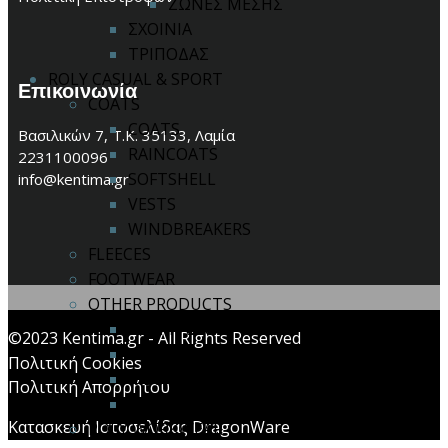
ΖΩΝΕΣ ΜΕΣΗΣ
ΣΧΟΙΝΙΑ
ΤΡΙΠΟΔΑΣ
ROLY CASUAL & SPORT
Επικοινωνία
COATS
COATS
Βασιλικών 7, Τ.Κ. 35133, Λαμία
RAINCOATS
2231100096
SOFTSHELL
info@kentima.gr
VESTS
WINDBREAKERS
FLEECES
FOOTWEAR
OTHER PRODUCTS
BACKPACKS
©2023 Kentima.gr - All Rights Reserved
CAPS
Πολιτική Cookies
KIDS COLLECTION
Πολιτική Απορρήτου
SWIMSUITS
Κατασκευή Ιστοσελίδας DragonWare
ROLY WORKWEAR