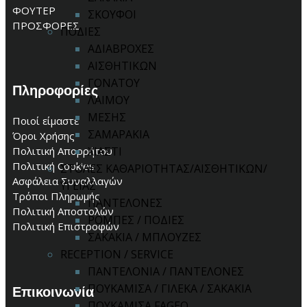
ΦΟΥΤΕΡ
ΣΚΟΥΦΟΙ
ΠΡΟΣΦΟΡΕΣ
ΠΟΔΙΕΣ
ΑΔΙΑΒΡΟΧΕΣ
ΑΙΣΘΗΤΙΚΩΝ
ΓΟΝΑΤΟΥ
Πληροφορίες
ΛΑΙΜΟΥ
ΜΕΣΗΣ
Ποιοί είμαστε
ΣΑΜΑΡΑΚΙΑ
Όροι Χρήσης
ΧΙΑΣΤΙ
Πολιτική Απορρήτου
Πολιτική Cookies
ΣΤΟΛΕΣ ΚΑΘΑΡΙΟΤΗΤΑΣ/ΑΙΣΘΗΤΙΚΩΝ/
Ασφάλεια Συναλλαγών
ΥΓΕΙΑΣ
Τρόποι Πληρωμής
ΠΑΝΤΕΛΟΝΕΣ
Πολιτική Αποστολών
ΡΟΜΠΕΣ / ΠΟΔΙΕΣ
Πολιτική Επιστροφών
ΣΑΚΑΚΙΑ / ΜΠΛΟΥΖΕΣ
RECEPTION / SERVICE
ΠΑΝΤΕΛΟΝΙΑ / ΠΑΝΤΕΛΟΝΕΣ
ΠΟΥΚΑΜΙΣΑ / ΓΙΛΕΚΑ / ΣΑΚΑΚΙΑ
Επικοινωνία
ΠΟΥΚΑΜΙΣΑ FAGEO