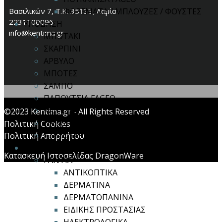
Βασιλικών 7, Τ.Κ. 35133, Λαμία
ΦΟΡΕΜΑΤΑ / ΜΠΛΟΥΖΕΣ / ΦΟΥΣΤΕΣ
2231100096
ΥΠΟΔΗΣΗ
info@kentima.gr
ΜΠΟΤΑΚΙ
ΣΚΑΡΠΙΝΙ
ΑΡΒΥΛΟ
ΜΠΟΤΕΣ
ΣΑΜΠΟ
ΠΑΠΟΥΤΣΙΑ FAGEO
ΚΑΛΤΣΕΣ
©2023 Kentima.gr - All Rights Reserved
ΠΑΤΟΙ
Πολιτική Cookies
ΑΞΕΣΟΥΑΡ
Πολιτική Απορρήτου
ΜΕΣΑ ΠΡΟΣΤΑΣΙΑΣ
Κατασκευή Ιστοσελίδας DragonWare
ΓΑΝΤΙΑ
ΑΝΤΙΚΟΠΤΙΚΑ
ΔΕΡΜΑΤΙΝΑ
ΔΕΡΜΑΤΟΠΑΝΙΝΑ
ΕΙΔΙΚΗΣ ΠΡΟΣΤΑΣΙΑΣ