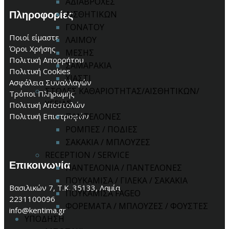
ΑΔΙΑΒΡΟΧΕΣ
Πληροφορίες
ΑΙΣΘΗΤΙΚΩΝ
ΓΟΝΑΤΟΥ
Ποιοί είμαστε
ΛΑΙΜΟΥ
Όροι Χρήσης
ΜΕΣΗΣ
Πολιτική Απορρήτου
ΣΑΜΑΡΑΚΙΑ
Πολιτική Cookies
ΧΙΑΣΤΙ
Ασφάλεια Συναλλαγών
ΣΤΟΛΕΣ ΚΑΘΑΡΙΟΤΗΤΑΣ/ΑΙΣΘΗΤΙΚΩΝ/
Τρόποι Πληρωμής
ΥΓΕΙΑΣ
Πολιτική Αποστολών
ΠΑΝΤΕΛΟΝΕΣ
Πολιτική Επιστροφών
ΡΟΜΠΕΣ / ΠΟΔΙΕΣ
ΣΑΚΑΚΙΑ / ΜΠΛΟΥΖΕΣ
RECEPTION / SERVICE
Επικοινωνία
ΠΑΝΤΕΛΟΝΙΑ / ΠΑΝΤΕΛΟΝΕΣ
ΠΟΥΚΑΜΙΣΑ / ΓΙΛΕΚΑ / ΣΑΚΑΚΙΑ
Βασιλικών 7, Τ.Κ. 35133, Λαμία
ΠΟΥΚΑΜΙΣΑ FAGEO
2231100096
ΦΟΡΕΜΑΤΑ / ΜΠΛΟΥΖΕΣ / ΦΟΥΣΤΕΣ
info@kentima.gr
ΥΠΟΔΗΣΗ