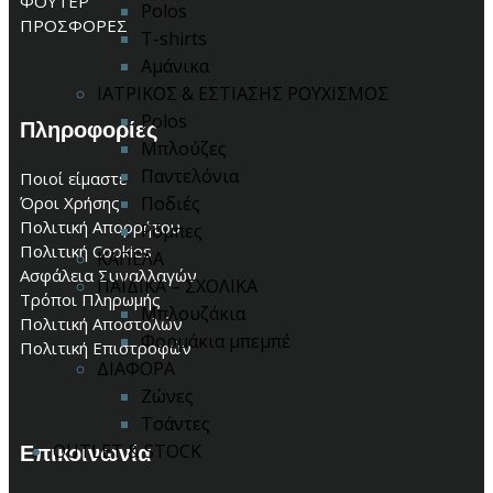
ΦΟΥΤΕΡ
Polos
ΠΡΟΣΦΟΡΕΣ
T-shirts
Αμάνικα
ΙΑΤΡΙΚΟΣ & ΕΣΤΙΑΣΗΣ ΡΟΥΧΙΣΜΟΣ
Polos
Πληροφορίες
Μπλούζες
Παντελόνια
Ποιοί είμαστε
Ποδιές
Όροι Χρήσης
Πολιτική Απορρήτου
Ρόμπες
Πολιτική Cookies
ΚΑΠΕΛΑ
Ασφάλεια Συναλλαγών
ΠΑΙΔΙΚΑ – ΣΧΟΛΙΚΑ
Τρόποι Πληρωμής
Μπλουζάκια
Πολιτική Αποστολών
Φορμάκια μπεμπέ
Πολιτική Επιστροφών
ΔΙΑΦΟΡΑ
Ζώνες
Τσάντες
Επικοινωνία
OUTLET & STOCK