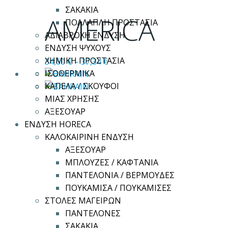
προϊόν
ΣΑΚΑΚΙΑ
έχει
AMERICA
ΠΟΛΛΑΠΛΗ ΠΡΟΣΤΑΣΙΑ
πολλαπλές
ΑΔΙΑΒΡΟΧΗ ΕΝΔΥΣΗ
παραλλαγές.
ΕΝΔΥΣΗ ΨΥΧΟΥΣ
Οι
ΧΗΜΙΚΗ ΠΡΟΣΤΑΣΙΑ
34,60
€
–
37,34
€
επιλογές
ΙΣΟΘΕΡΜΙΚΑ
μπορούν
ΚΑΠΕΛΑ / ΣΚΟΥΦΟΙ
να
ΜΙΑΣ ΧΡΗΣΗΣ
επιλεγούν
ΑΞΕΣΟΥΑΡ
στη
ΕΝΔΥΣΗ HORECA
σελίδα
ΚΑΛΟΚΑΙΡΙΝΗ ΕΝΔΥΣΗ
του
ΑΞΕΣΟΥΑΡ
προϊόντος
ΜΠΛΟΥΖΕΣ / ΚΑΦΤΑΝΙΑ
ΠΑΝΤΕΛΟΝΙΑ / ΒΕΡΜΟΥΔΕΣ
ΠΟΥΚΑΜΙΣΑ / ΠΟΥΚΑΜΙΣΕΣ
ΣΤΟΛΕΣ ΜΑΓΕΙΡΩΝ
ΠΑΝΤΕΛΟΝΕΣ
ΣΑΚΑΚΙΑ