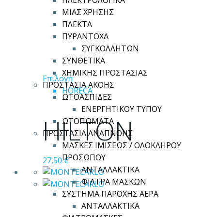
ΗΛΕΚΤΡΟΛΟΓΙΚΑ
ΜΙΑΣ ΧΡΗΣΗΣ
ΠΛΕΚΤΑ
ΠΥΡΑΝΤΟΧΑ
ΣΥΓΚΟΛΛΗΤΩΝ
ΣΥΝΘΕΤΙΚΑ
ΧΗΜΙΚΗΣ ΠΡΟΣΤΑΣΙΑΣ
Αυτό
Επιλογή
ΠΡΟΣΤΑΣΙΑ ΑΚΟΗΣ
το
HORECA
ΩΤΟΑΣΠΙΔΕΣ
προϊόν
ΕΝΕΡΓΗΤΙΚΟΥ ΤΥΠΟΥ
έχει
HILTON
ΩΤΟΠΩΜΑΤΑ
πολλαπλές
ΠΡΟΣΤΑΣΙΑ ΑΝΑΠΝΟΗΣ
παραλλαγές.
ΜΑΣΚΕΣ ΙΜΙΣΕΩΣ / ΟΛΟΚΛΗΡΟΥ
Οι
ΠΡΟΣΩΠΟΥ
27,50
€
επιλογές
ΑΝΤΑΛΛΑΚΤΙΚΑ
μπορούν
ΦΙΛΤΡΑ ΜΑΣΚΩΝ
να
ΣΥΣΤΗΜΑ ΠΑΡΟΧΗΣ ΑΕΡΑ
επιλεγούν
ΑΝΤΑΛΛΑΚΤΙΚΑ
στη