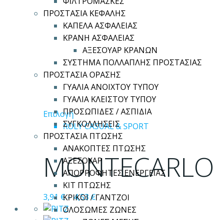
ΦΙΛΤΡΟΜΑΣΚΕΣ
σελίδα
ΠΡΟΣΤΑΣΙΑ ΚΕΦΑΛΗΣ
του
ΚΑΠΕΛΑ ΑΣΦΑΛΕΙΑΣ
προϊόντος
ΚΡΑΝΗ ΑΣΦΑΛΕΙΑΣ
ΑΞΕΣΟΥΑΡ ΚΡΑΝΩΝ
ΣΥΣΤΗΜΑ ΠΟΛΛΑΠΛΗΣ ΠΡΟΣΤΑΣΙΑΣ
ΠΡΟΣΤΑΣΙΑ ΟΡΑΣΗΣ
ΓΥΑΛΙΑ ΑΝΟΙΧΤΟΥ ΤΥΠΟΥ
ΓΥΑΛΙΑ ΚΛΕΙΣΤΟΥ ΤΥΠΟΥ
ΠΡΟΣΩΠΙΔΕΣ / ΑΣΠΙΔΙΑ
Αυτό
Επιλογή
ΣΥΓΚΟΛΛΗΣΕΙΣ
το
ROLY CASUAL & SPORT
ΠΡΟΣΤΑΣΙΑ ΠΤΩΣΗΣ
προϊόν
ΑΝΑΚΟΠΤΕΣ ΠΤΩΣΗΣ
έχει
MONTECARLO
ΑΞΕΣΟΥΑΡ
πολλαπλές
ΑΠΟΡΡΟΦΗΤΕΣ ΕΝΕΡΓΕΙΑΣ
παραλλαγές.
ΚΙΤ ΠΤΩΣΗΣ
Οι
3,91
€
–
4,53
€
ΚΡΙΚΟΙ / ΓΑΝΤΖΟΙ
επιλογές
ΟΛΟΣΩΜΕΣ ΖΩΝΕΣ
μπορούν