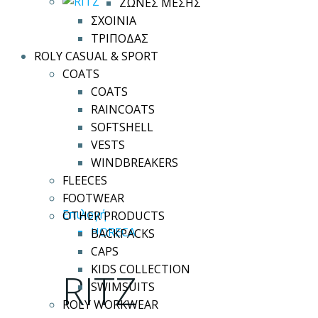
ΖΩΝΕΣ ΜΕΣΗΣ
να
ΣΧΟΙΝΙΑ
επιλεγούν
ΤΡΙΠΟΔΑΣ
στη
ROLY CASUAL & SPORT
σελίδα
COATS
του
COATS
προϊόντος
RAINCOATS
SOFTSHELL
VESTS
WINDBREAKERS
FLEECES
FOOTWEAR
Αυτό
Επιλογή
OTHER PRODUCTS
το
HORECA
BACKPACKS
προϊόν
CAPS
έχει
KIDS COLLECTION
RITZ
πολλαπλές
SWIMSUITS
παραλλαγές.
ROLY WORKWEAR