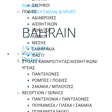
Αυτό
ΣΚΟΥΦΟΙ
Επιλογή
το
ΠΟΔΙΕΣ
ROLY CASUAL & SPORT
προϊόν
ΑΔΙΑΒΡΟΧΕΣ
έχει
ΑΙΣΘΗΤΙΚΩΝ
BAHRAIN
πολλαπλές
ΓΟΝΑΤΟΥ
παραλλαγές.
ΛΑΙΜΟΥ
Οι
ΜΕΣΗΣ
2,91
€
–
3,45
€
επιλογές
ΣΑΜΑΡΑΚΙΑ
μπορούν
ΧΙΑΣΤΙ
να
ΣΤΟΛΕΣ ΚΑΘΑΡΙΟΤΗΤΑΣ/ΑΙΣΘΗΤΙΚΩΝ/
επιλεγούν
ΥΓΕΙΑΣ
στη
ΠΑΝΤΕΛΟΝΕΣ
σελίδα
ΡΟΜΠΕΣ / ΠΟΔΙΕΣ
του
ΣΑΚΑΚΙΑ / ΜΠΛΟΥΖΕΣ
προϊόντος
RECEPTION / SERVICE
ΠΑΝΤΕΛΟΝΙΑ / ΠΑΝΤΕΛΟΝΕΣ
ΠΟΥΚΑΜΙΣΑ / ΓΙΛΕΚΑ / ΣΑΚΑΚΙΑ
ΠΟΥΚΑΜΙΣΑ FAGEO