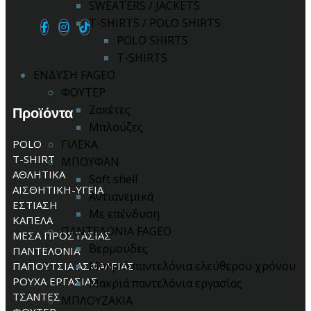
SWEATERS / JACKETS
T-SHIRTS / POLO SHIRTS
POLO SHIRTS
T-SHIRTS
ΕΝΔΥΣΗ FAGEO
ΦΟΥΤΕΡ
Ζακέτες
Προϊόντα
Μπλούζες
POLO
ΓΙΛΕΚΑ
T-SHIRT
ΜΠΟΥΦΑΝ
ΑΘΛΗΤΙΚΑ
Soft shell
ΑΙΣΘΗΤΙΚΗ-ΥΓΕΙΑ
Αντιανεμικά
ΕΣΤΙΑΣΗ
Με επένδυση
ΚΑΠΕΛΑ
ΠΑΝΤΕΛΟΝΙΑ FAGEO
ΜΕΣΑ ΠΡΟΣΤΑΣΙΑΣ
Βερμούδες
ΠΑΝΤΕΛΟΝΙΑ
Μακριά παντελόνια ελεύθερου χρόνου
ΠΑΠΟΥΤΣΙΑ ΑΣΦΑΛΕΙΑΣ
ΡΟΥΧΑ ΕΡΓΑΣΙΑΣ
Μακριά παντελόνια εργασίας
ΤΣΑΝΤΕΣ
ΜΠΛΟΥΖΑΚΙΑ