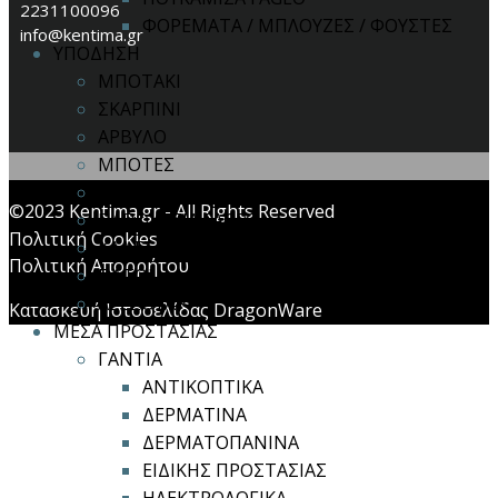
2231100096
ΦΟΡΕΜΑΤΑ / ΜΠΛΟΥΖΕΣ / ΦΟΥΣΤΕΣ
info@kentima.gr
ΥΠΟΔΗΣΗ
ΜΠΟΤΑΚΙ
ΣΚΑΡΠΙΝΙ
ΑΡΒΥΛΟ
ΜΠΟΤΕΣ
ΣΑΜΠΟ
©2023 Kentima.gr - All Rights Reserved
ΠΑΠΟΥΤΣΙΑ FAGEO
Πολιτική Cookies
ΚΑΛΤΣΕΣ
Πολιτική Απορρήτου
ΠΑΤΟΙ
ΑΞΕΣΟΥΑΡ
Κατασκευή Ιστοσελίδας DragonWare
ΜΕΣΑ ΠΡΟΣΤΑΣΙΑΣ
ΓΑΝΤΙΑ
ΑΝΤΙΚΟΠΤΙΚΑ
ΔΕΡΜΑΤΙΝΑ
ΔΕΡΜΑΤΟΠΑΝΙΝΑ
ΕΙΔΙΚΗΣ ΠΡΟΣΤΑΣΙΑΣ