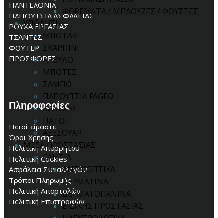
ΠΑΝΤΕΛΟΝΙΑ
ΦΟΡΕΜΑΤΑ / ΜΠΛΟΥΖΕΣ / ΦΟΥΣΤΕΣ
ΠΑΠΟΥΤΣΙΑ ΑΣΦΑΛΕΙΑΣ
ΥΠΟΔΗΣΗ
ΡΟΥΧΑ ΕΡΓΑΣΙΑΣ
ΜΠΟΤΑΚΙ
ΤΣΑΝΤΕΣ
ΣΚΑΡΠΙΝΙ
ΦΟΥΤΕΡ
ΠΡΟΣΦΟΡΕΣ
ΑΡΒΥΛΟ
ΜΠΟΤΕΣ
ΣΑΜΠΟ
ΠΑΠΟΥΤΣΙΑ FAGEO
Πληροφορίες
ΚΑΛΤΣΕΣ
ΠΑΤΟΙ
Ποιοί είμαστε
ΑΞΕΣΟΥΑΡ
Όροι Χρήσης
ΜΕΣΑ ΠΡΟΣΤΑΣΙΑΣ
Πολιτική Απορρήτου
ΓΑΝΤΙΑ
Πολιτική Cookies
ΑΝΤΙΚΟΠΤΙΚΑ
Ασφάλεια Συναλλαγών
Τρόποι Πληρωμής
ΔΕΡΜΑΤΙΝΑ
Πολιτική Αποστολών
ΔΕΡΜΑΤΟΠΑΝΙΝΑ
Πολιτική Επιστροφών
ΕΙΔΙΚΗΣ ΠΡΟΣΤΑΣΙΑΣ