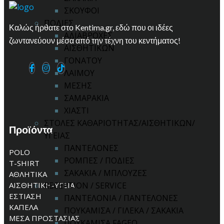
ΣΚΟΥΦΟΙ
ΠΟΔΙΕΣ
Καλώς ήρθατε στο Kentima.gr, εδώ που οι ιδέες
ΑΔΙΑΒΡΟΧΕΣ
ζωντανεύουν μέσα από την τέχνη του κεντήματος!
ΑΙΣΘΗΤΙΚΩΝ
ΓΟΝΑΤΟΥ
ΛΑΙΜΟΥ
ΜΕΣΗΣ
ΣΑΜΑΡΑΚΙΑ
ΧΙΑΣΤΙ
ΣΤΟΛΕΣ ΚΑΘΑΡΙΟΤΗΤΑΣ/ΑΙΣΘΗΤΙΚΩΝ/
Προϊόντα
ΥΓΕΙΑΣ
ΠΑΝΤΕΛΟΝΕΣ
POLO
ΡΟΜΠΕΣ / ΠΟΔΙΕΣ
T-SHIRT
ΣΑΚΑΚΙΑ / ΜΠΛΟΥΖΕΣ
ΑΘΛΗΤΙΚΑ
ΑΙΣΘΗΤΙΚΗ-ΥΓΕΙΑ
RECEPTION / SERVICE
ΕΣΤΙΑΣΗ
ΠΑΝΤΕΛΟΝΙΑ / ΠΑΝΤΕΛΟΝΕΣ
ΚΑΠΕΛΑ
ΠΟΥΚΑΜΙΣΑ / ΓΙΛΕΚΑ / ΣΑΚΑΚΙΑ
ΜΕΣΑ ΠΡΟΣΤΑΣΙΑΣ
ΠΟΥΚΑΜΙΣΑ FAGEO