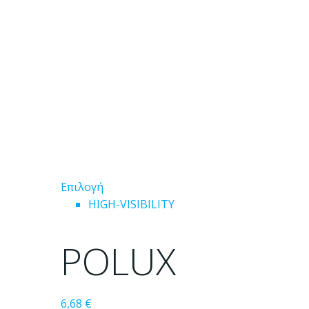
του
προϊόντος
Αυτό
Επιλογή
το
HIGH-VISIBILITY
προϊόν
έχει
POLUX
πολλαπλές
παραλλαγές.
Οι
6,68
€
επιλογές