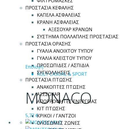
ΦΙΛΤΡΟΜΑΣΚΕΣ
σελίδα
ΠΡΟΣΤΑΣΙΑ ΚΕΦΑΛΗΣ
του
ΚΑΠΕΛΑ ΑΣΦΑΛΕΙΑΣ
προϊόντος
ΚΡΑΝΗ ΑΣΦΑΛΕΙΑΣ
ΑΞΕΣΟΥΑΡ ΚΡΑΝΩΝ
ΣΥΣΤΗΜΑ ΠΟΛΛΑΠΛΗΣ ΠΡΟΣΤΑΣΙΑΣ
ΠΡΟΣΤΑΣΙΑ ΟΡΑΣΗΣ
ΓΥΑΛΙΑ ΑΝΟΙΧΤΟΥ ΤΥΠΟΥ
ΓΥΑΛΙΑ ΚΛΕΙΣΤΟΥ ΤΥΠΟΥ
ΠΡΟΣΩΠΙΔΕΣ / ΑΣΠΙΔΙΑ
Αυτό
Επιλογή
ΣΥΓΚΟΛΛΗΣΕΙΣ
το
ROLY CASUAL & SPORT
ΠΡΟΣΤΑΣΙΑ ΠΤΩΣΗΣ
προϊόν
ΑΝΑΚΟΠΤΕΣ ΠΤΩΣΗΣ
έχει
MONACO
ΑΞΕΣΟΥΑΡ
πολλαπλές
ΑΠΟΡΡΟΦΗΤΕΣ ΕΝΕΡΓΕΙΑΣ
παραλλαγές.
ΚΙΤ ΠΤΩΣΗΣ
Οι
5,72
€
ΚΡΙΚΟΙ / ΓΑΝΤΖΟΙ
επιλογές
ΟΛΟΣΩΜΕΣ ΖΩΝΕΣ
μπορούν