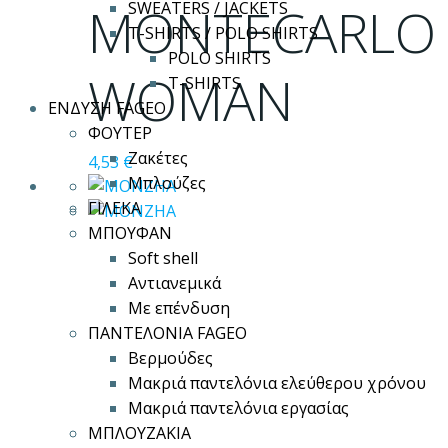
MONTECARLO
SWEATERS / JACKETS
πολλαπλές
T-SHIRTS / POLO SHIRTS
παραλλαγές.
POLO SHIRTS
Οι
WOMAN
T-SHIRTS
επιλογές
ΕΝΔΥΣΗ FAGEO
μπορούν
ΦΟΥΤΕΡ
να
Ζακέτες
4,53
€
επιλεγούν
Μπλούζες
στη
ΓΙΛΕΚΑ
σελίδα
ΜΠΟΥΦΑΝ
του
Soft shell
προϊόντος
Αντιανεμικά
Με επένδυση
ΠΑΝΤΕΛΟΝΙΑ FAGEO
Βερμούδες
Μακριά παντελόνια ελεύθερου χρόνου
Μακριά παντελόνια εργασίας
ΜΠΛΟΥΖΑΚΙΑ