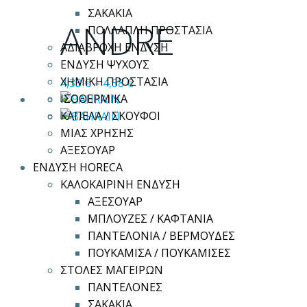
προϊόν
ΣΑΚΑΚΙΑ
έχει
ANDRE
ΠΟΛΛΑΠΛΗ ΠΡΟΣΤΑΣΙΑ
πολλαπλές
ΑΔΙΑΒΡΟΧΗ ΕΝΔΥΣΗ
παραλλαγές.
ΕΝΔΥΣΗ ΨΥΧΟΥΣ
Οι
ΧΗΜΙΚΗ ΠΡΟΣΤΑΣΙΑ
4,33
€
–
4,58
€
επιλογές
ΙΣΟΘΕΡΜΙΚΑ
μπορούν
ΚΑΠΕΛΑ / ΣΚΟΥΦΟΙ
να
ΜΙΑΣ ΧΡΗΣΗΣ
επιλεγούν
ΑΞΕΣΟΥΑΡ
στη
ΕΝΔΥΣΗ HORECA
σελίδα
ΚΑΛΟΚΑΙΡΙΝΗ ΕΝΔΥΣΗ
του
ΑΞΕΣΟΥΑΡ
προϊόντος
ΜΠΛΟΥΖΕΣ / ΚΑΦΤΑΝΙΑ
ΠΑΝΤΕΛΟΝΙΑ / ΒΕΡΜΟΥΔΕΣ
ΠΟΥΚΑΜΙΣΑ / ΠΟΥΚΑΜΙΣΕΣ
ΣΤΟΛΕΣ ΜΑΓΕΙΡΩΝ
ΠΑΝΤΕΛΟΝΕΣ
ΣΑΚΑΚΙΑ