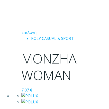
Αυτό
Επιλογή
το
ROLY CASUAL & SPORT
προϊόν
έχει
MONZHA
πολλαπλές
παραλλαγές.
Οι
WOMAN
επιλογές
μπορούν
να
7,07
€
επιλεγούν
στη
σελίδα