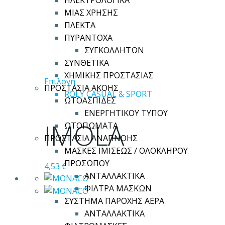
ΗΛΕΚΤΡΟΛΟΓΙΚΑ
ΜΙΑΣ ΧΡΗΣΗΣ
ΠΛΕΚΤΑ
ΠΥΡΑΝΤΟΧΑ
ΣΥΓΚΟΛΛΗΤΩΝ
ΣΥΝΘΕΤΙΚΑ
ΧΗΜΙΚΗΣ ΠΡΟΣΤΑΣΙΑΣ
Αυτό
Επιλογή
ΠΡΟΣΤΑΣΙΑ ΑΚΟΗΣ
το
ROLY CASUAL & SPORT
ΩΤΟΑΣΠΙΔΕΣ
προϊόν
ΕΝΕΡΓΗΤΙΚΟΥ ΤΥΠΟΥ
έχει
IMOLA
ΩΤΟΠΩΜΑΤΑ
πολλαπλές
ΠΡΟΣΤΑΣΙΑ ΑΝΑΠΝΟΗΣ
παραλλαγές.
ΜΑΣΚΕΣ ΙΜΙΣΕΩΣ / ΟΛΟΚΛΗΡΟΥ
Οι
ΠΡΟΣΩΠΟΥ
4,53
€
επιλογές
ΑΝΤΑΛΛΑΚΤΙΚΑ
μπορούν
ΦΙΛΤΡΑ ΜΑΣΚΩΝ
να
ΣΥΣΤΗΜΑ ΠΑΡΟΧΗΣ ΑΕΡΑ
επιλεγούν
ΑΝΤΑΛΛΑΚΤΙΚΑ
στη