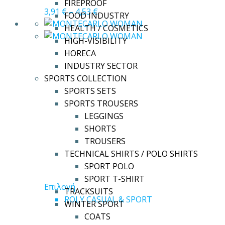
Οι
FIREPROOF
3,91
€
–
4,53
€
επιλογές
FOOD INDUSTRY
μπορούν
HEALTH / COSMETICS
να
HIGH-VISIBILITY
επιλεγούν
HORECA
στη
INDUSTRY SECTOR
σελίδα
SPORTS COLLECTION
του
SPORTS SETS
προϊόντος
SPORTS TROUSERS
LEGGINGS
SHORTS
TROUSERS
TECHNICAL SHIRTS / POLO SHIRTS
SPORT POLO
SPORT T-SHIRT
Αυτό
Επιλογή
TRACKSUITS
το
ROLY CASUAL & SPORT
WINTER SPORT
προϊόν
COATS
έχει