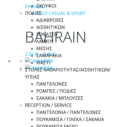
Αυτό
ΣΚΟΥΦΟΙ
Επιλογή
το
ΠΟΔΙΕΣ
ROLY CASUAL & SPORT
προϊόν
ΑΔΙΑΒΡΟΧΕΣ
έχει
ΑΙΣΘΗΤΙΚΩΝ
BAHRAIN
πολλαπλές
ΓΟΝΑΤΟΥ
παραλλαγές.
ΛΑΙΜΟΥ
Οι
ΜΕΣΗΣ
2,91
€
–
3,45
€
επιλογές
ΣΑΜΑΡΑΚΙΑ
μπορούν
ΧΙΑΣΤΙ
να
ΣΤΟΛΕΣ ΚΑΘΑΡΙΟΤΗΤΑΣ/ΑΙΣΘΗΤΙΚΩΝ/
επιλεγούν
ΥΓΕΙΑΣ
στη
ΠΑΝΤΕΛΟΝΕΣ
σελίδα
ΡΟΜΠΕΣ / ΠΟΔΙΕΣ
του
ΣΑΚΑΚΙΑ / ΜΠΛΟΥΖΕΣ
προϊόντος
RECEPTION / SERVICE
ΠΑΝΤΕΛΟΝΙΑ / ΠΑΝΤΕΛΟΝΕΣ
ΠΟΥΚΑΜΙΣΑ / ΓΙΛΕΚΑ / ΣΑΚΑΚΙΑ
ΠΟΥΚΑΜΙΣΑ FAGEO