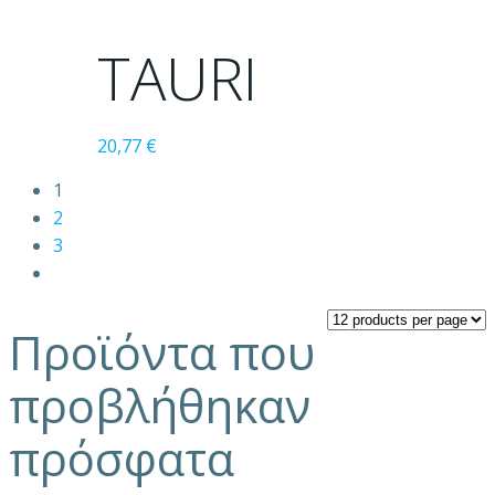
προϊόν
έχει
TAURI
πολλαπλές
παραλλαγές.
Οι
20,77
€
επιλογές
μπορούν
1
να
2
επιλεγούν
3
στη
σελίδα
του
Προϊόντα που
προϊόντος
προβλήθηκαν
πρόσφατα