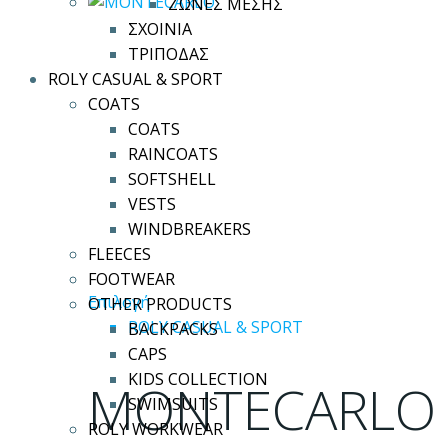
ΖΩΝΕΣ ΜΕΣΗΣ
να
ΣΧΟΙΝΙΑ
επιλεγούν
ΤΡΙΠΟΔΑΣ
στη
ROLY CASUAL & SPORT
σελίδα
COATS
του
COATS
προϊόντος
RAINCOATS
SOFTSHELL
VESTS
WINDBREAKERS
FLEECES
FOOTWEAR
Αυτό
Επιλογή
OTHER PRODUCTS
το
ROLY CASUAL & SPORT
BACKPACKS
προϊόν
CAPS
έχει
KIDS COLLECTION
MONTECARLO
πολλαπλές
SWIMSUITS
παραλλαγές.
ROLY WORKWEAR