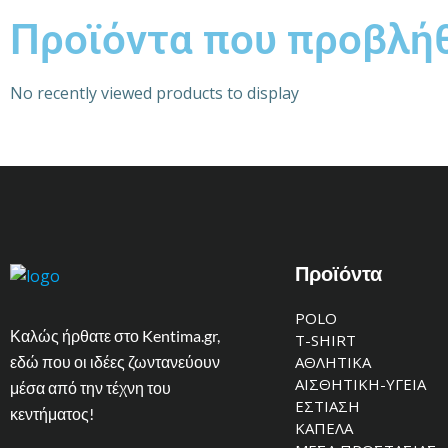
Προϊόντα που προβλή
No recently viewed products to display
Προϊόντα
POLO
Καλώς ήρθατε στο Kentima.gr,
T-SHIRT
εδώ που οι ιδέες ζωντανεύουν
ΑΘΛΗΤΙΚΑ
ΑΙΣΘΗΤΙΚΗ-ΥΓΕΙΑ
μέσα από την τέχνη του
ΕΣΤΙΑΣΗ
κεντήματος!
ΚΑΠΕΛΑ