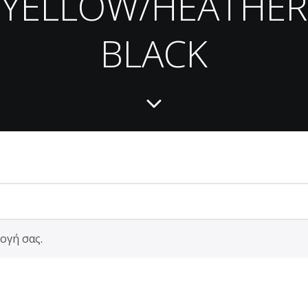
YELLOW/HEATHER
BLACK
ογή σας.