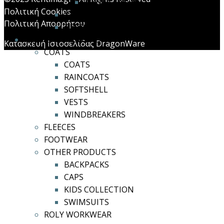
ΖΩΝΕΣ ΜΕΣΗΣ
Πολιτική Cookies
ΣΧΟΙΝΙΑ
Πολιτική Απορρήτου
ΤΡΙΠΟΔΑΣ
ROLY CASUAL & SPORT
Κατασκευή Ιστοσελίδας DragonWare
COATS
COATS
RAINCOATS
SOFTSHELL
VESTS
WINDBREAKERS
FLEECES
FOOTWEAR
OTHER PRODUCTS
BACKPACKS
CAPS
KIDS COLLECTION
SWIMSUITS
ROLY WORKWEAR