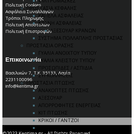
ΦΙΛΤΡΟΜΑΣΚΕΣ
Πολιτική Cookies
ΠΡΟΣΤΑΣΙΑ ΚΕΦΑΛΗΣ
Ασφάλεια Συναλλαγών
ΚΑΠΕΛΑ ΑΣΦΑΛΕΙΑΣ
Τρόποι Πληρωμής
ΚΡΑΝΗ ΑΣΦΑΛΕΙΑΣ
Πολιτική Αποστολών
ΑΞΕΣΟΥΑΡ ΚΡΑΝΩΝ
Πολιτική Επιστροφών
ΣΥΣΤΗΜΑ ΠΟΛΛΑΠΛΗΣ ΠΡΟΣΤΑΣΙΑΣ
ΠΡΟΣΤΑΣΙΑ ΟΡΑΣΗΣ
ΓΥΑΛΙΑ ΑΝΟΙΧΤΟΥ ΤΥΠΟΥ
Επικοινωνία
ΓΥΑΛΙΑ ΚΛΕΙΣΤΟΥ ΤΥΠΟΥ
ΠΡΟΣΩΠΙΔΕΣ / ΑΣΠΙΔΙΑ
Βασιλικών 7, Τ.Κ. 35133, Λαμία
ΣΥΓΚΟΛΛΗΣΕΙΣ
2231100096
ΠΡΟΣΤΑΣΙΑ ΠΤΩΣΗΣ
info@kentima.gr
ΑΝΑΚΟΠΤΕΣ ΠΤΩΣΗΣ
ΑΞΕΣΟΥΑΡ
ΑΠΟΡΡΟΦΗΤΕΣ ΕΝΕΡΓΕΙΑΣ
ΚΙΤ ΠΤΩΣΗΣ
ΚΡΙΚΟΙ / ΓΑΝΤΖΟΙ
ΟΛΟΣΩΜΕΣ ΖΩΝΕΣ
©2023 Kentima.gr - All Rights Reserved