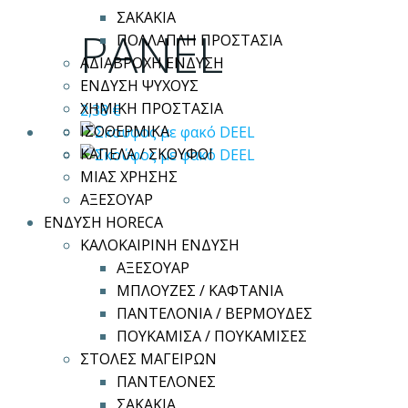
προϊόν
ΣΑΚΑΚΙΑ
έχει
PANEL
ΠΟΛΛΑΠΛΗ ΠΡΟΣΤΑΣΙΑ
πολλαπλές
ΑΔΙΑΒΡΟΧΗ ΕΝΔΥΣΗ
παραλλαγές.
ΕΝΔΥΣΗ ΨΥΧΟΥΣ
Οι
ΧΗΜΙΚΗ ΠΡΟΣΤΑΣΙΑ
2,38
€
επιλογές
ΙΣΟΘΕΡΜΙΚΑ
μπορούν
ΚΑΠΕΛΑ / ΣΚΟΥΦΟΙ
να
ΜΙΑΣ ΧΡΗΣΗΣ
επιλεγούν
ΑΞΕΣΟΥΑΡ
στη
ΕΝΔΥΣΗ HORECA
σελίδα
ΚΑΛΟΚΑΙΡΙΝΗ ΕΝΔΥΣΗ
του
ΑΞΕΣΟΥΑΡ
προϊόντος
ΜΠΛΟΥΖΕΣ / ΚΑΦΤΑΝΙΑ
ΠΑΝΤΕΛΟΝΙΑ / ΒΕΡΜΟΥΔΕΣ
ΠΟΥΚΑΜΙΣΑ / ΠΟΥΚΑΜΙΣΕΣ
ΣΤΟΛΕΣ ΜΑΓΕΙΡΩΝ
ΠΑΝΤΕΛΟΝΕΣ
ΣΑΚΑΚΙΑ