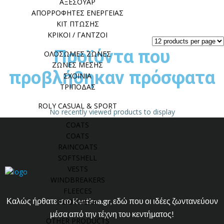
ΑΞΕΣΟΥΑΡ
ΑΠΟΡΡΟΦΗΤΕΣ ΕΝΕΡΓΕΙΑΣ
ΚΙΤ ΠΤΩΣΗΣ
ΚΡΙΚΟΙ / ΓΑΝΤΖΟΙ
Προϊόντα που
ΟΛΟΣΩΜΕΣ ΖΩΝΕΣ
ΖΩΝΕΣ ΜΕΣΗΣ
προβλήθηκαν πρόσφατα
ΣΧΟΙΝΙΑ
ΤΡΙΠΟΔΑΣ
ROLY CASUAL & SPORT
No recently viewed products to display
COATS
COATS
RAINCOATS
SOFTSHELL
VESTS
WINDBREAKERS
FLEECES
Καλώς ήρθατε στο Kentima.gr, εδώ που οι ιδέες ζωντανεύουν
FOOTWEAR
μέσα από την τέχνη του κεντήματος!
OTHER PRODUCTS