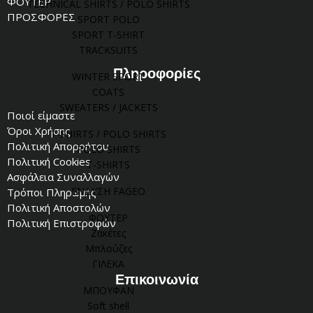
ΦΟΥΤΕΡ
TECHNICAL SHIRTS / POLO SHIRTS
ΠΡΟΣΦΟΡΕΣ
SPORT POLO
SPORT T-SHIRT
TRACKSUITS
Πληροφορίες
WINTER SPORT
COATS
SWEATERS / JACKETS
Ποιοί είμαστε
Όροι Χρήσης
T-SHIRTS / POLO SHIRTS
Πολιτική Απορρήτου
POLO SHIRTS
Πολιτική Cookies
T-SHIRTS
Ασφάλεια Συναλλαγών
ΕΝΔΥΣΗ FAGEO
Τρόποι Πληρωμής
Πολιτική Αποστολών
ΦΟΥΤΕΡ
Πολιτική Επιστροφών
Ζακέτες
Μπλούζες
ΓΙΛΕΚΑ
Επικοινωνία
ΜΠΟΥΦΑΝ
Soft shell