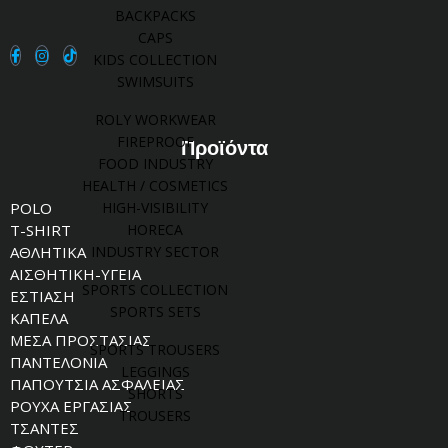
BACKPACKS
CAPS
KIDS COLLECTION
SWIMSUITS
ROLY WORKWEAR
FIREPROOF
Προϊόντα
FOOD INDUSTRY
HEALTH / COSMETICS
HIGH-VISIBILITY
POLO
HORECA
T-SHIRT
INDUSTRY SECTOR
ΑΘΛΗΤΙΚΑ
ΑΙΣΘΗΤΙΚΗ-ΥΓΕΙΑ
SPORTS COLLECTION
ΕΣΤΙΑΣΗ
SPORTS SETS
ΚΑΠΕΛΑ
ΜΕΣΑ ΠΡΟΣΤΑΣΙΑΣ
SPORTS TROUSERS
ΠΑΝΤΕΛΟΝΙΑ
LEGGINGS
ΠΑΠΟΥΤΣΙΑ ΑΣΦΑΛΕΙΑΣ
SHORTS
ΡΟΥΧΑ ΕΡΓΑΣΙΑΣ
TROUSERS
ΤΣΑΝΤΕΣ