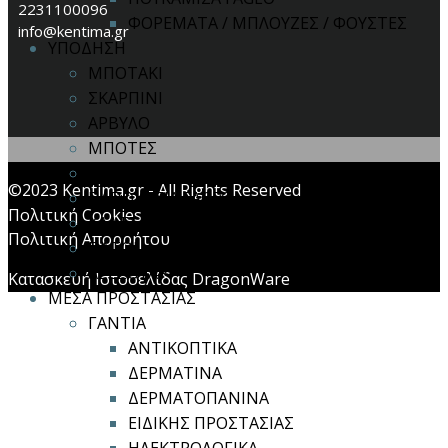
2231100096
ΦΟΡΕΜΑΤΑ / ΜΠΛΟΥΖΕΣ / ΦΟΥΣΤΕΣ
info@kentima.gr
ΥΠΟΔΗΣΗ
ΜΠΟΤΑΚΙ
ΣΚΑΡΠΙΝΙ
ΑΡΒΥΛΟ
ΜΠΟΤΕΣ
ΣΑΜΠΟ
©2023 Kentima.gr - All Rights Reserved
ΠΑΠΟΥΤΣΙΑ FAGEO
Πολιτική Cookies
ΚΑΛΤΣΕΣ
Πολιτική Απορρήτου
ΠΑΤΟΙ
ΑΞΕΣΟΥΑΡ
Κατασκευή Ιστοσελίδας DragonWare
ΜΕΣΑ ΠΡΟΣΤΑΣΙΑΣ
ΓΑΝΤΙΑ
ΑΝΤΙΚΟΠΤΙΚΑ
ΔΕΡΜΑΤΙΝΑ
ΔΕΡΜΑΤΟΠΑΝΙΝΑ
ΕΙΔΙΚΗΣ ΠΡΟΣΤΑΣΙΑΣ