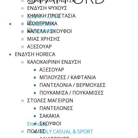
ΑΔΙΑΒΡΟΧΗ ΕΝΔΥΣΗ
παραλλαγές.
ΕΝΔΥΣΗ ΨΥΧΟΥΣ
Οι
ΧΗΜΙΚΗ ΠΡΟΣΤΑΣΙΑ
5,92
€
–
7,74
€
επιλογές
ΙΣΟΘΕΡΜΙΚΑ
μπορούν
ΚΑΠΕΛΑ / ΣΚΟΥΦΟΙ
να
ΜΙΑΣ ΧΡΗΣΗΣ
επιλεγούν
ΑΞΕΣΟΥΑΡ
στη
ΕΝΔΥΣΗ HORECA
σελίδα
ΚΑΛΟΚΑΙΡΙΝΗ ΕΝΔΥΣΗ
του
ΑΞΕΣΟΥΑΡ
προϊόντος
ΜΠΛΟΥΖΕΣ / ΚΑΦΤΑΝΙΑ
ΠΑΝΤΕΛΟΝΙΑ / ΒΕΡΜΟΥΔΕΣ
ΠΟΥΚΑΜΙΣΑ / ΠΟΥΚΑΜΙΣΕΣ
ΣΤΟΛΕΣ ΜΑΓΕΙΡΩΝ
ΠΑΝΤΕΛΟΝΕΣ
ΣΑΚΑΚΙΑ
Αυτό
ΣΚΟΥΦΟΙ
Επιλογή
το
ΠΟΔΙΕΣ
ROLY CASUAL & SPORT