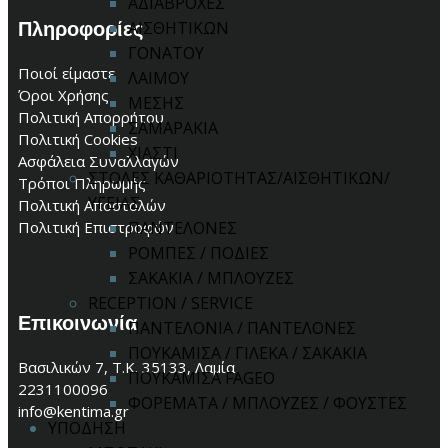
ΑΔΙΑΒΡΟΧΕΣ
Πληροφορίες
ΑΙΣΘΗΤΙΚΩΝ
ΓΟΝΑΤΟΥ
Ποιοί είμαστε
ΛΑΙΜΟΥ
Όροι Χρήσης
ΜΕΣΗΣ
Πολιτική Απορρήτου
ΣΑΜΑΡΑΚΙΑ
Πολιτική Cookies
ΧΙΑΣΤΙ
Ασφάλεια Συναλλαγών
ΣΤΟΛΕΣ ΚΑΘΑΡΙΟΤΗΤΑΣ/ΑΙΣΘΗΤΙΚΩΝ/
Τρόποι Πληρωμής
ΥΓΕΙΑΣ
Πολιτική Αποστολών
ΠΑΝΤΕΛΟΝΕΣ
Πολιτική Επιστροφών
ΡΟΜΠΕΣ / ΠΟΔΙΕΣ
ΣΑΚΑΚΙΑ / ΜΠΛΟΥΖΕΣ
RECEPTION / SERVICE
Επικοινωνία
ΠΑΝΤΕΛΟΝΙΑ / ΠΑΝΤΕΛΟΝΕΣ
ΠΟΥΚΑΜΙΣΑ / ΓΙΛΕΚΑ / ΣΑΚΑΚΙΑ
Βασιλικών 7, Τ.Κ. 35133, Λαμία
ΠΟΥΚΑΜΙΣΑ FAGEO
2231100096
ΦΟΡΕΜΑΤΑ / ΜΠΛΟΥΖΕΣ / ΦΟΥΣΤΕΣ
info@kentima.gr
ΥΠΟΔΗΣΗ