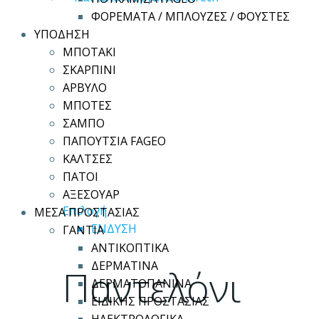
ΦΟΡΕΜΑΤΑ / ΜΠΛΟΥΖΕΣ / ΦΟΥΣΤΕΣ
ΥΠΟΔΗΣΗ
ΜΠΟΤΑΚΙ
ΣΚΑΡΠΙΝΙ
ΑΡΒΥΛΟ
ΜΠΟΤΕΣ
ΣΑΜΠΟ
ΠΑΠΟΥΤΣΙΑ FAGEO
ΚΑΛΤΣΕΣ
ΠΑΤΟΙ
ΑΞΕΣΟΥΑΡ
Αυτό
Επιλογή
ΜΕΣΑ ΠΡΟΣΤΑΣΙΑΣ
το
ΕΝΔΥΣΗ
ΓΑΝΤΙΑ
προϊόν
ΑΝΤΙΚΟΠΤΙΚΑ
έχει
ΔΕΡΜΑΤΙΝΑ
Παντελόνι
πολλαπλές
ΔΕΡΜΑΤΟΠΑΝΙΝΑ
παραλλαγές.
ΕΙΔΙΚΗΣ ΠΡΟΣΤΑΣΙΑΣ
Οι