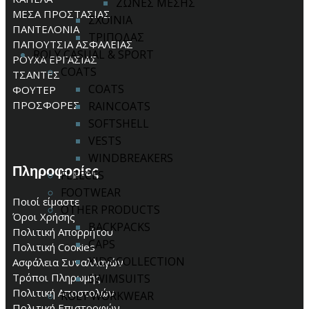
ΖΩΝΕΣ ΜΕΣΗΣ
ΜΕΣΑ ΠΡΟΣΤΑΣΙΑΣ
ΣΧΟΙΝΙΑ
ΠΑΝΤΕΛΟΝΙΑ
ΤΡΙΠΟΔΑΣ
ΠΑΠΟΥΤΣΙΑ ΑΣΦΑΛΕΙΑΣ
ROLY CASUAL & SPORT
ΡΟΥΧΑ ΕΡΓΑΣΙΑΣ
COATS
ΤΣΑΝΤΕΣ
COATS
ΦΟΥΤΕΡ
ΠΡΟΣΦΟΡΕΣ
RAINCOATS
SOFTSHELL
VESTS
WINDBREAKERS
Πληροφορίες
FLEECES
FOOTWEAR
Ποιοί είμαστε
OTHER PRODUCTS
Όροι Χρήσης
BACKPACKS
Πολιτική Απορρήτου
CAPS
Πολιτική Cookies
KIDS COLLECTION
Ασφάλεια Συναλλαγών
Τρόποι Πληρωμής
SWIMSUITS
Πολιτική Αποστολών
ROLY WORKWEAR
Πολιτική Επιστροφών