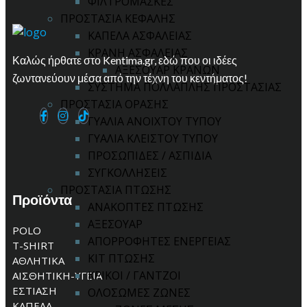
ΦΙΛΤΡΟΜΑΣΚΕΣ
ΠΡΟΣΤΑΣΙΑ ΚΕΦΑΛΗΣ
ΚΑΠΕΛΑ ΑΣΦΑΛΕΙΑΣ
ΚΡΑΝΗ ΑΣΦΑΛΕΙΑΣ
Καλώς ήρθατε στο Kentima.gr, εδώ που οι ιδέες
ΑΞΕΣΟΥΑΡ ΚΡΑΝΩΝ
ζωντανεύουν μέσα από την τέχνη του κεντήματος!
ΣΥΣΤΗΜΑ ΠΟΛΛΑΠΛΗΣ ΠΡΟΣΤΑΣΙΑΣ
ΠΡΟΣΤΑΣΙΑ ΟΡΑΣΗΣ
ΓΥΑΛΙΑ ΑΝΟΙΧΤΟΥ ΤΥΠΟΥ
ΓΥΑΛΙΑ ΚΛΕΙΣΤΟΥ ΤΥΠΟΥ
ΠΡΟΣΩΠΙΔΕΣ / ΑΣΠΙΔΙΑ
ΣΥΓΚΟΛΛΗΣΕΙΣ
ΠΡΟΣΤΑΣΙΑ ΠΤΩΣΗΣ
Προϊόντα
ΑΝΑΚΟΠΤΕΣ ΠΤΩΣΗΣ
ΑΞΕΣΟΥΑΡ
POLO
ΑΠΟΡΡΟΦΗΤΕΣ ΕΝΕΡΓΕΙΑΣ
T-SHIRT
ΚΙΤ ΠΤΩΣΗΣ
ΑΘΛΗΤΙΚΑ
ΚΡΙΚΟΙ / ΓΑΝΤΖΟΙ
ΑΙΣΘΗΤΙΚΗ-ΥΓΕΙΑ
ΕΣΤΙΑΣΗ
ΟΛΟΣΩΜΕΣ ΖΩΝΕΣ
ΚΑΠΕΛΑ