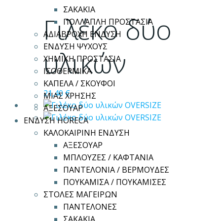
προϊόν
ΣΑΚΑΚΙΑ
έχει
Γιλέκο δύο
ΠΟΛΛΑΠΛΗ ΠΡΟΣΤΑΣΙΑ
πολλαπλές
ΑΔΙΑΒΡΟΧΗ ΕΝΔΥΣΗ
παραλλαγές.
ΕΝΔΥΣΗ ΨΥΧΟΥΣ
Οι
υλικών
ΧΗΜΙΚΗ ΠΡΟΣΤΑΣΙΑ
επιλογές
ΙΣΟΘΕΡΜΙΚΑ
μπορούν
ΚΑΠΕΛΑ / ΣΚΟΥΦΟΙ
να
21,40
€
ΜΙΑΣ ΧΡΗΣΗΣ
επιλεγούν
ΑΞΕΣΟΥΑΡ
στη
ΕΝΔΥΣΗ HORECA
σελίδα
ΚΑΛΟΚΑΙΡΙΝΗ ΕΝΔΥΣΗ
του
ΑΞΕΣΟΥΑΡ
προϊόντος
ΜΠΛΟΥΖΕΣ / ΚΑΦΤΑΝΙΑ
ΠΑΝΤΕΛΟΝΙΑ / ΒΕΡΜΟΥΔΕΣ
ΠΟΥΚΑΜΙΣΑ / ΠΟΥΚΑΜΙΣΕΣ
ΣΤΟΛΕΣ ΜΑΓΕΙΡΩΝ
ΠΑΝΤΕΛΟΝΕΣ
ΣΑΚΑΚΙΑ