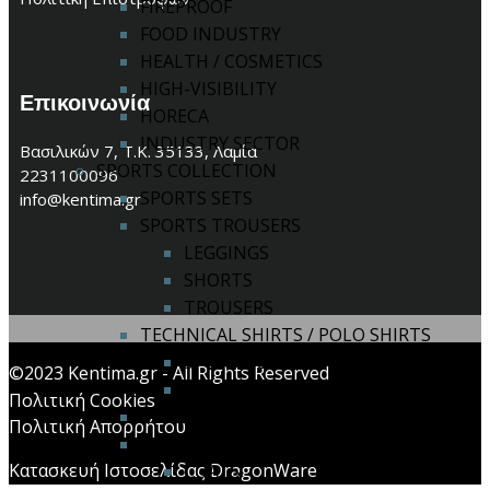
FIREPROOF
FOOD INDUSTRY
HEALTH / COSMETICS
HIGH-VISIBILITY
Επικοινωνία
HORECA
INDUSTRY SECTOR
Βασιλικών 7, Τ.Κ. 35133, Λαμία
SPORTS COLLECTION
2231100096
SPORTS SETS
info@kentima.gr
SPORTS TROUSERS
LEGGINGS
SHORTS
TROUSERS
TECHNICAL SHIRTS / POLO SHIRTS
SPORT POLO
©2023 Kentima.gr - All Rights Reserved
SPORT T-SHIRT
Πολιτική Cookies
TRACKSUITS
Πολιτική Απορρήτου
WINTER SPORT
Κατασκευή Ιστοσελίδας DragonWare
COATS