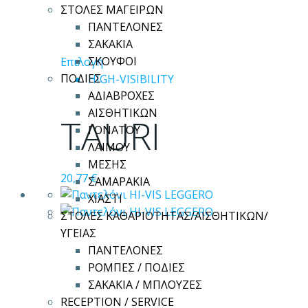
ΣΤΟΛΕΣ ΜΑΓΕΙΡΩΝ
ΠΑΝΤΕΛΟΝΕΣ
ΣΑΚΑΚΙΑ
Αυτό
ΣΚΟΥΦΟΙ
Επιλογή
το
ΠΟΔΙΕΣ
HIGH-VISIBILITY
προϊόν
ΑΔΙΑΒΡΟΧΕΣ
έχει
ΑΙΣΘΗΤΙΚΩΝ
TAURI
πολλαπλές
ΓΟΝΑΤΟΥ
παραλλαγές.
ΛΑΙΜΟΥ
Οι
ΜΕΣΗΣ
20,77
€
επιλογές
ΣΑΜΑΡΑΚΙΑ
μπορούν
ΧΙΑΣΤΙ
να
ΣΤΟΛΕΣ ΚΑΘΑΡΙΟΤΗΤΑΣ/ΑΙΣΘΗΤΙΚΩΝ/
επιλεγούν
ΥΓΕΙΑΣ
στη
ΠΑΝΤΕΛΟΝΕΣ
σελίδα
ΡΟΜΠΕΣ / ΠΟΔΙΕΣ
του
ΣΑΚΑΚΙΑ / ΜΠΛΟΥΖΕΣ
προϊόντος
RECEPTION / SERVICE