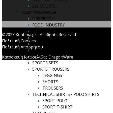
SWIMSUITS
ROLY WORKWEAR
FIREPROOF
FOOD INDUSTRY
HEALTH / COSMETICS
©2023 Kentima.gr - All Rights Reserved
HIGH-VISIBILITY
Πολιτική Cookies
HORECA
Πολιτική Απορρήτου
INDUSTRY SECTOR
SPORTS COLLECTION
Κατασκευή Ιστοσελίδας DragonWare
SPORTS SETS
SPORTS TROUSERS
LEGGINGS
SHORTS
TROUSERS
TECHNICAL SHIRTS / POLO SHIRTS
SPORT POLO
SPORT T-SHIRT