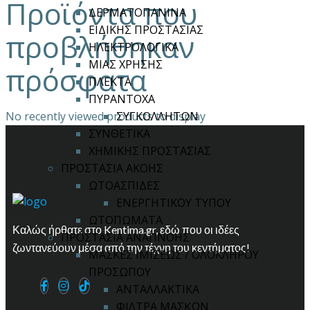
Προϊόντα που
σελίδα
ΔΕΡΜΑΤΟΠΑΝΙΝΑ
του
ΕΙΔΙΚΗΣ ΠΡΟΣΤΑΣΙΑΣ
προβλήθηκαν
προϊόντος
ΗΛΕΚΤΡΟΛΟΓΙΚΑ
ΜΙΑΣ ΧΡΗΣΗΣ
πρόσφατα
ΠΛΕΚΤΑ
ΠΥΡΑΝΤΟΧΑ
No recently viewed products to display
ΣΥΓΚΟΛΛΗΤΩΝ
ΣΥΝΘΕΤΙΚΑ
ΧΗΜΙΚΗΣ ΠΡΟΣΤΑΣΙΑΣ
ΠΡΟΣΤΑΣΙΑ ΑΚΟΗΣ
ΩΤΟΑΣΠΙΔΕΣ
ΕΝΕΡΓΗΤΙΚΟΥ ΤΥΠΟΥ
ΩΤΟΠΩΜΑΤΑ
Καλώς ήρθατε στο Kentima.gr, εδώ που οι ιδέες
ΠΡΟΣΤΑΣΙΑ ΑΝΑΠΝΟΗΣ
ζωντανεύουν μέσα από την τέχνη του κεντήματος!
ΜΑΣΚΕΣ ΙΜΙΣΕΩΣ / ΟΛΟΚΛΗΡΟΥ
ΠΡΟΣΩΠΟΥ
ΑΝΤΑΛΛΑΚΤΙΚΑ
ΦΙΛΤΡΑ ΜΑΣΚΩΝ