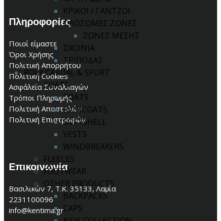
ΚΡΙΚΟΙ / ΓΑΝΤΖΟΙ
Πληροφορίες
ΟΛΟΣΩΜΕΣ ΖΩΝΕΣ
ΖΩΝΕΣ ΜΕΣΗΣ
Ποιοί είμαστε
ΣΧΟΙΝΙΑ
Όροι Χρήσης
ΤΡΙΠΟΔΑΣ
Πολιτική Απορρήτου
ROLY CASUAL & SPORT
Πολιτική Cookies
COATS
Ασφάλεια Συναλλαγών
COATS
Τρόποι Πληρωμής
Πολιτική Αποστολών
RAINCOATS
Πολιτική Επιστροφών
SOFTSHELL
VESTS
WINDBREAKERS
FLEECES
Επικοινωνία
FOOTWEAR
OTHER PRODUCTS
Βασιλικών 7, Τ.Κ. 35133, Λαμία
BACKPACKS
2231100096
CAPS
info@kentima.gr
KIDS COLLECTION