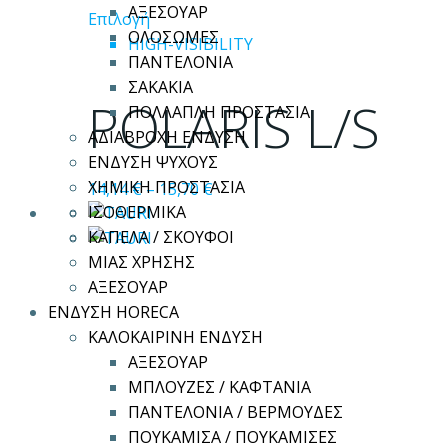
ΑΞΕΣΟΥΑΡ
Αυτό
Επιλογή
ΟΛΟΣΩΜΕΣ
το
HIGH-VISIBILITY
ΠΑΝΤΕΛΟΝΙΑ
προϊόν
ΣΑΚΑΚΙΑ
έχει
POLARIS L/S
ΠΟΛΛΑΠΛΗ ΠΡΟΣΤΑΣΙΑ
πολλαπλές
ΑΔΙΑΒΡΟΧΗ ΕΝΔΥΣΗ
παραλλαγές.
ΕΝΔΥΣΗ ΨΥΧΟΥΣ
Οι
ΧΗΜΙΚΗ ΠΡΟΣΤΑΣΙΑ
14,14
€
–
15,70
€
επιλογές
ΙΣΟΘΕΡΜΙΚΑ
μπορούν
ΚΑΠΕΛΑ / ΣΚΟΥΦΟΙ
να
ΜΙΑΣ ΧΡΗΣΗΣ
επιλεγούν
ΑΞΕΣΟΥΑΡ
στη
ΕΝΔΥΣΗ HORECA
σελίδα
ΚΑΛΟΚΑΙΡΙΝΗ ΕΝΔΥΣΗ
του
ΑΞΕΣΟΥΑΡ
προϊόντος
ΜΠΛΟΥΖΕΣ / ΚΑΦΤΑΝΙΑ
ΠΑΝΤΕΛΟΝΙΑ / ΒΕΡΜΟΥΔΕΣ
ΠΟΥΚΑΜΙΣΑ / ΠΟΥΚΑΜΙΣΕΣ