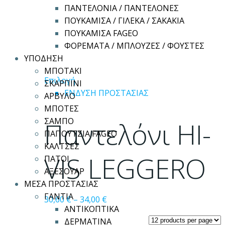
ΠΑΝΤΕΛΟΝΙΑ / ΠΑΝΤΕΛΟΝΕΣ
ΠΟΥΚΑΜΙΣΑ / ΓΙΛΕΚΑ / ΣΑΚΑΚΙΑ
ΠΟΥΚΑΜΙΣΑ FAGEO
ΦΟΡΕΜΑΤΑ / ΜΠΛΟΥΖΕΣ / ΦΟΥΣΤΕΣ
ΥΠΟΔΗΣΗ
ΜΠΟΤΑΚΙ
Αυτό
Επιλογή
ΣΚΑΡΠΙΝΙ
το
ΕΝΔΥΣΗ ΠΡΟΣΤΑΣΙΑΣ
ΑΡΒΥΛΟ
προϊόν
ΜΠΟΤΕΣ
έχει
Παντελόνι HI-
ΣΑΜΠΟ
πολλαπλές
ΠΑΠΟΥΤΣΙΑ FAGEO
παραλλαγές.
ΚΑΛΤΣΕΣ
Οι
VIS LEGGERO
ΠΑΤΟΙ
επιλογές
ΑΞΕΣΟΥΑΡ
μπορούν
ΜΕΣΑ ΠΡΟΣΤΑΣΙΑΣ
να
ΓΑΝΤΙΑ
30,60
€
–
34,00
€
επιλεγούν
ΑΝΤΙΚΟΠΤΙΚΑ
στη
ΔΕΡΜΑΤΙΝΑ