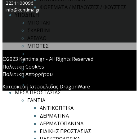
2231100096
ΦΟΡΕΜΑΤΑ / ΜΠΛΟΥΖΕΣ / ΦΟΥΣΤΕΣ
info@kentima.gr
ΥΠΟΔΗΣΗ
ΜΠΟΤΑΚΙ
ΣΚΑΡΠΙΝΙ
ΑΡΒΥΛΟ
ΜΠΟΤΕΣ
ΣΑΜΠΟ
©2023 Kentima.gr - All Rights Reserved
ΠΑΠΟΥΤΣΙΑ FAGEO
Πολιτική Cookies
ΚΑΛΤΣΕΣ
Πολιτική Απορρήτου
ΠΑΤΟΙ
ΑΞΕΣΟΥΑΡ
Κατασκευή Ιστοσελίδας DragonWare
ΜΕΣΑ ΠΡΟΣΤΑΣΙΑΣ
ΓΑΝΤΙΑ
ΑΝΤΙΚΟΠΤΙΚΑ
ΔΕΡΜΑΤΙΝΑ
ΔΕΡΜΑΤΟΠΑΝΙΝΑ
ΕΙΔΙΚΗΣ ΠΡΟΣΤΑΣΙΑΣ