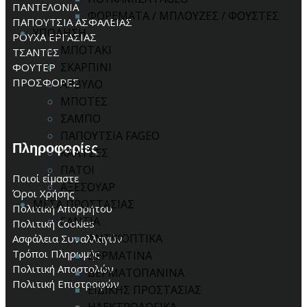
ΠΑΝΤΕΛΟΝΙΑ
ΦΟΡΕΜΑΤΑ / ΜΠΛΟΥΖΕΣ / ΦΟΥΣΤΕΣ
ΠΑΠΟΥΤΣΙΑ ΑΣΦΑΛΕΙΑΣ
ΥΠΟΔΗΣΗ
ΡΟΥΧΑ ΕΡΓΑΣΙΑΣ
ΜΠΟΤΑΚΙ
ΤΣΑΝΤΕΣ
ΣΚΑΡΠΙΝΙ
ΦΟΥΤΕΡ
ΠΡΟΣΦΟΡΕΣ
ΑΡΒΥΛΟ
ΜΠΟΤΕΣ
ΣΑΜΠΟ
ΠΑΠΟΥΤΣΙΑ FAGEO
Πληροφορίες
ΚΑΛΤΣΕΣ
ΠΑΤΟΙ
Ποιοί είμαστε
ΑΞΕΣΟΥΑΡ
Όροι Χρήσης
ΜΕΣΑ ΠΡΟΣΤΑΣΙΑΣ
Πολιτική Απορρήτου
ΓΑΝΤΙΑ
Πολιτική Cookies
ΑΝΤΙΚΟΠΤΙΚΑ
Ασφάλεια Συναλλαγών
Τρόποι Πληρωμής
ΔΕΡΜΑΤΙΝΑ
Πολιτική Αποστολών
ΔΕΡΜΑΤΟΠΑΝΙΝΑ
Πολιτική Επιστροφών
ΕΙΔΙΚΗΣ ΠΡΟΣΤΑΣΙΑΣ