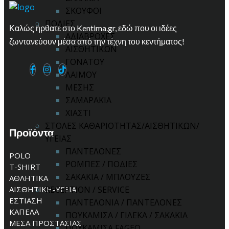
ΣΚΟΥΦΟΙ
ΠΟΔΙΕΣ
Καλώς ήρθατε στο Kentima.gr, εδώ που οι ιδέες
ΑΔΙΑΒΡΟΧΕΣ
ζωντανεύουν μέσα από την τέχνη του κεντήματος!
ΑΙΣΘΗΤΙΚΩΝ
ΓΟΝΑΤΟΥ
ΛΑΙΜΟΥ
ΜΕΣΗΣ
ΣΑΜΑΡΑΚΙΑ
ΧΙΑΣΤΙ
ΣΤΟΛΕΣ ΚΑΘΑΡΙΟΤΗΤΑΣ/ΑΙΣΘΗΤΙΚΩΝ/
Προϊόντα
ΥΓΕΙΑΣ
ΠΑΝΤΕΛΟΝΕΣ
POLO
ΡΟΜΠΕΣ / ΠΟΔΙΕΣ
T-SHIRT
ΣΑΚΑΚΙΑ / ΜΠΛΟΥΖΕΣ
ΑΘΛΗΤΙΚΑ
ΑΙΣΘΗΤΙΚΗ-ΥΓΕΙΑ
RECEPTION / SERVICE
ΕΣΤΙΑΣΗ
ΠΑΝΤΕΛΟΝΙΑ / ΠΑΝΤΕΛΟΝΕΣ
ΚΑΠΕΛΑ
ΠΟΥΚΑΜΙΣΑ / ΓΙΛΕΚΑ / ΣΑΚΑΚΙΑ
ΜΕΣΑ ΠΡΟΣΤΑΣΙΑΣ
ΠΟΥΚΑΜΙΣΑ FAGEO