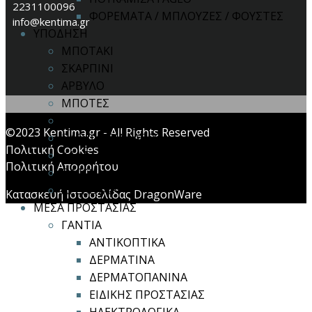
2231100096
ΦΟΡΕΜΑΤΑ / ΜΠΛΟΥΖΕΣ / ΦΟΥΣΤΕΣ
info@kentima.gr
ΥΠΟΔΗΣΗ
ΜΠΟΤΑΚΙ
ΣΚΑΡΠΙΝΙ
ΑΡΒΥΛΟ
ΜΠΟΤΕΣ
ΣΑΜΠΟ
©2023 Kentima.gr - All Rights Reserved
ΠΑΠΟΥΤΣΙΑ FAGEO
Πολιτική Cookies
ΚΑΛΤΣΕΣ
Πολιτική Απορρήτου
ΠΑΤΟΙ
ΑΞΕΣΟΥΑΡ
Κατασκευή Ιστοσελίδας DragonWare
ΜΕΣΑ ΠΡΟΣΤΑΣΙΑΣ
ΓΑΝΤΙΑ
ΑΝΤΙΚΟΠΤΙΚΑ
ΔΕΡΜΑΤΙΝΑ
ΔΕΡΜΑΤΟΠΑΝΙΝΑ
ΕΙΔΙΚΗΣ ΠΡΟΣΤΑΣΙΑΣ