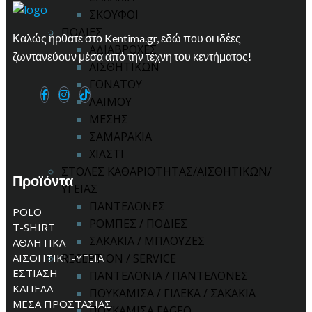
ΣΚΟΥΦΟΙ
ΠΟΔΙΕΣ
Καλώς ήρθατε στο Kentima.gr, εδώ που οι ιδέες
ΑΔΙΑΒΡΟΧΕΣ
ζωντανεύουν μέσα από την τέχνη του κεντήματος!
ΑΙΣΘΗΤΙΚΩΝ
ΓΟΝΑΤΟΥ
ΛΑΙΜΟΥ
ΜΕΣΗΣ
ΣΑΜΑΡΑΚΙΑ
ΧΙΑΣΤΙ
ΣΤΟΛΕΣ ΚΑΘΑΡΙΟΤΗΤΑΣ/ΑΙΣΘΗΤΙΚΩΝ/
Προϊόντα
ΥΓΕΙΑΣ
ΠΑΝΤΕΛΟΝΕΣ
POLO
ΡΟΜΠΕΣ / ΠΟΔΙΕΣ
T-SHIRT
ΣΑΚΑΚΙΑ / ΜΠΛΟΥΖΕΣ
ΑΘΛΗΤΙΚΑ
ΑΙΣΘΗΤΙΚΗ-ΥΓΕΙΑ
RECEPTION / SERVICE
ΕΣΤΙΑΣΗ
ΠΑΝΤΕΛΟΝΙΑ / ΠΑΝΤΕΛΟΝΕΣ
ΚΑΠΕΛΑ
ΠΟΥΚΑΜΙΣΑ / ΓΙΛΕΚΑ / ΣΑΚΑΚΙΑ
ΜΕΣΑ ΠΡΟΣΤΑΣΙΑΣ
ΠΟΥΚΑΜΙΣΑ FAGEO