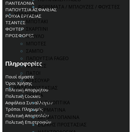
ΠΑΝΤΕΛΟΝΙΑ
ΦΟΡΕΜΑΤΑ / ΜΠΛΟΥΖΕΣ / ΦΟΥΣΤΕΣ
ΠΑΠΟΥΤΣΙΑ ΑΣΦΑΛΕΙΑΣ
ΥΠΟΔΗΣΗ
ΡΟΥΧΑ ΕΡΓΑΣΙΑΣ
ΜΠΟΤΑΚΙ
ΤΣΑΝΤΕΣ
ΣΚΑΡΠΙΝΙ
ΦΟΥΤΕΡ
ΠΡΟΣΦΟΡΕΣ
ΑΡΒΥΛΟ
ΜΠΟΤΕΣ
ΣΑΜΠΟ
ΠΑΠΟΥΤΣΙΑ FAGEO
Πληροφορίες
ΚΑΛΤΣΕΣ
ΠΑΤΟΙ
Ποιοί είμαστε
ΑΞΕΣΟΥΑΡ
Όροι Χρήσης
ΜΕΣΑ ΠΡΟΣΤΑΣΙΑΣ
Πολιτική Απορρήτου
ΓΑΝΤΙΑ
Πολιτική Cookies
ΑΝΤΙΚΟΠΤΙΚΑ
Ασφάλεια Συναλλαγών
Τρόποι Πληρωμής
ΔΕΡΜΑΤΙΝΑ
Πολιτική Αποστολών
ΔΕΡΜΑΤΟΠΑΝΙΝΑ
Πολιτική Επιστροφών
ΕΙΔΙΚΗΣ ΠΡΟΣΤΑΣΙΑΣ