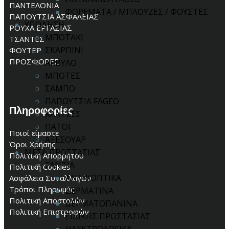
ΠΑΝΤΕΛΟΝΙΑ
ΦΟΡΕΜΑΤΑ / ΜΠΛΟΥΖΕΣ / ΦΟΥΣΤΕΣ
ΠΑΠΟΥΤΣΙΑ ΑΣΦΑΛΕΙΑΣ
ΥΠΟΔΗΣΗ
ΡΟΥΧΑ ΕΡΓΑΣΙΑΣ
ΜΠΟΤΑΚΙ
ΤΣΑΝΤΕΣ
ΣΚΑΡΠΙΝΙ
ΦΟΥΤΕΡ
ΠΡΟΣΦΟΡΕΣ
ΑΡΒΥΛΟ
ΜΠΟΤΕΣ
ΣΑΜΠΟ
ΠΑΠΟΥΤΣΙΑ FAGEO
Πληροφορίες
ΚΑΛΤΣΕΣ
ΠΑΤΟΙ
Ποιοί είμαστε
ΑΞΕΣΟΥΑΡ
Όροι Χρήσης
ΜΕΣΑ ΠΡΟΣΤΑΣΙΑΣ
Πολιτική Απορρήτου
ΓΑΝΤΙΑ
Πολιτική Cookies
ΑΝΤΙΚΟΠΤΙΚΑ
Ασφάλεια Συναλλαγών
Τρόποι Πληρωμής
ΔΕΡΜΑΤΙΝΑ
Πολιτική Αποστολών
ΔΕΡΜΑΤΟΠΑΝΙΝΑ
Πολιτική Επιστροφών
ΕΙΔΙΚΗΣ ΠΡΟΣΤΑΣΙΑΣ