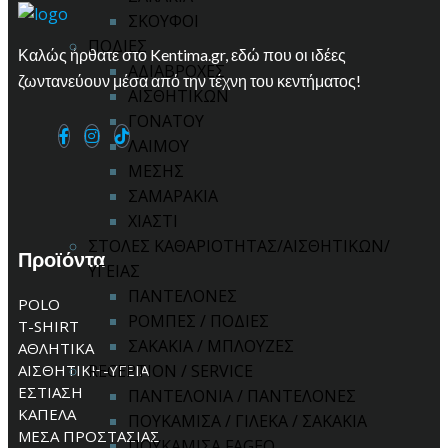
ΣΚΟΥΦΟΙ
ΠΟΔΙΕΣ
Καλώς ήρθατε στο Kentima.gr, εδώ που οι ιδέες
ΑΔΙΑΒΡΟΧΕΣ
ζωντανεύουν μέσα από την τέχνη του κεντήματος!
ΑΙΣΘΗΤΙΚΩΝ
ΓΟΝΑΤΟΥ
ΛΑΙΜΟΥ
ΜΕΣΗΣ
ΣΑΜΑΡΑΚΙΑ
ΧΙΑΣΤΙ
ΣΤΟΛΕΣ ΚΑΘΑΡΙΟΤΗΤΑΣ/ΑΙΣΘΗΤΙΚΩΝ/
Προϊόντα
ΥΓΕΙΑΣ
ΠΑΝΤΕΛΟΝΕΣ
POLO
ΡΟΜΠΕΣ / ΠΟΔΙΕΣ
T-SHIRT
ΣΑΚΑΚΙΑ / ΜΠΛΟΥΖΕΣ
ΑΘΛΗΤΙΚΑ
ΑΙΣΘΗΤΙΚΗ-ΥΓΕΙΑ
RECEPTION / SERVICE
ΕΣΤΙΑΣΗ
ΠΑΝΤΕΛΟΝΙΑ / ΠΑΝΤΕΛΟΝΕΣ
ΚΑΠΕΛΑ
ΠΟΥΚΑΜΙΣΑ / ΓΙΛΕΚΑ / ΣΑΚΑΚΙΑ
ΜΕΣΑ ΠΡΟΣΤΑΣΙΑΣ
ΠΟΥΚΑΜΙΣΑ FAGEO