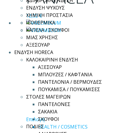
ΑΔΙΑΒΡΟΧΗ ΕΝΔΥΣΗ
παραλλαγές.
ΕΝΔΥΣΗ ΨΥΧΟΥΣ
Οι
ΧΗΜΙΚΗ ΠΡΟΣΤΑΣΙΑ
12,02
€
επιλογές
ΙΣΟΘΕΡΜΙΚΑ
μπορούν
ΚΑΠΕΛΑ / ΣΚΟΥΦΟΙ
να
ΜΙΑΣ ΧΡΗΣΗΣ
επιλεγούν
ΑΞΕΣΟΥΑΡ
στη
ΕΝΔΥΣΗ HORECA
σελίδα
ΚΑΛΟΚΑΙΡΙΝΗ ΕΝΔΥΣΗ
του
ΑΞΕΣΟΥΑΡ
προϊόντος
ΜΠΛΟΥΖΕΣ / ΚΑΦΤΑΝΙΑ
ΠΑΝΤΕΛΟΝΙΑ / ΒΕΡΜΟΥΔΕΣ
ΠΟΥΚΑΜΙΣΑ / ΠΟΥΚΑΜΙΣΕΣ
ΣΤΟΛΕΣ ΜΑΓΕΙΡΩΝ
ΠΑΝΤΕΛΟΝΕΣ
ΣΑΚΑΚΙΑ
Αυτό
ΣΚΟΥΦΟΙ
Επιλογή
το
ΠΟΔΙΕΣ
HEALTH / COSMETICS