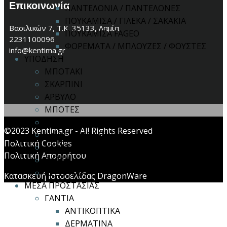
Επικοινωνία
ΠΑΝΤΕΛΟΝΙΑ / ΠΑΝΤΕΛΟΝΕΣ
ΠΟΥΚΑΜΙΣΑ / ΓΙΛΕΚΑ / ΣΑΚΑΚΙΑ
Βασιλικών 7, Τ.Κ. 35133, Λαμία
ΠΟΥΚΑΜΙΣΑ FAGEO
2231100096
ΦΟΡΕΜΑΤΑ / ΜΠΛΟΥΖΕΣ / ΦΟΥΣΤΕΣ
info@kentima.gr
ΥΠΟΔΗΣΗ
ΜΠΟΤΑΚΙ
ΣΚΑΡΠΙΝΙ
ΑΡΒΥΛΟ
ΜΠΟΤΕΣ
ΣΑΜΠΟ
©2023 Kentima.gr - All Rights Reserved
ΠΑΠΟΥΤΣΙΑ FAGEO
Πολιτική Cookies
ΚΑΛΤΣΕΣ
Πολιτική Απορρήτου
ΠΑΤΟΙ
ΑΞΕΣΟΥΑΡ
Κατασκευή Ιστοσελίδας DragonWare
ΜΕΣΑ ΠΡΟΣΤΑΣΙΑΣ
ΓΑΝΤΙΑ
ΑΝΤΙΚΟΠΤΙΚΑ
ΔΕΡΜΑΤΙΝΑ