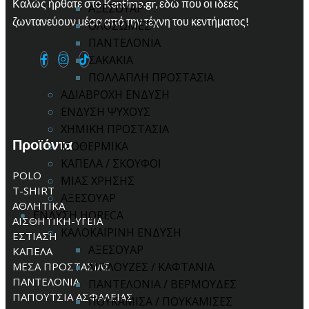
Καλώς ήρθατε στο Kentima.gr, εδώ που οι ιδέες
ΑΞΕΣΟΥΑΡ
ζωντανεύουν μέσα από την τέχνη του κεντήματος!
ΟΛΟΣΩΜΕΣ
ΠΑΝΤΕΛΟΝΙΑ
ΣΑΚΑΚΙΑ
ΠΟΛΛΑΠΛΗ ΠΡΟΣΤΑΣΙΑ
ΑΔΙΑΒΡΟΧΗ ΕΝΔΥΣΗ
ΕΝΔΥΣΗ ΨΥΧΟΥΣ
ΧΗΜΙΚΗ ΠΡΟΣΤΑΣΙΑ
Προϊόντα
ΙΣΟΘΕΡΜΙΚΑ
ΚΑΠΕΛΑ / ΣΚΟΥΦΟΙ
POLO
ΜΙΑΣ ΧΡΗΣΗΣ
T-SHIRT
ΑΞΕΣΟΥΑΡ
ΑΘΛΗΤΙΚΑ
ΕΝΔΥΣΗ HORECA
ΑΙΣΘΗΤΙΚΗ-ΥΓΕΙΑ
ΚΑΛΟΚΑΙΡΙΝΗ ΕΝΔΥΣΗ
ΕΣΤΙΑΣΗ
ΑΞΕΣΟΥΑΡ
ΚΑΠΕΛΑ
ΜΕΣΑ ΠΡΟΣΤΑΣΙΑΣ
ΜΠΛΟΥΖΕΣ / ΚΑΦΤΑΝΙΑ
ΠΑΝΤΕΛΟΝΙΑ
ΠΑΝΤΕΛΟΝΙΑ / ΒΕΡΜΟΥΔΕΣ
ΠΑΠΟΥΤΣΙΑ ΑΣΦΑΛΕΙΑΣ
ΠΟΥΚΑΜΙΣΑ / ΠΟΥΚΑΜΙΣΕΣ