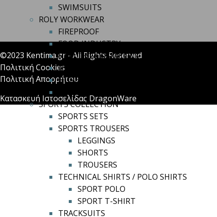
SWIMSUITS
ROLY WORKWEAR
FIREPROOF
FOOD INDUSTRY
©2023 Kentima.gr - All Rights Reserved
HEALTH / COSMETICS
Πολιτική Cookies
HIGH-VISIBILITY
Πολιτική Απορρήτου
HORECA
INDUSTRY SECTOR
Κατασκευή Ιστοσελίδας DragonWare
SPORTS COLLECTION
SPORTS SETS
SPORTS TROUSERS
LEGGINGS
SHORTS
TROUSERS
TECHNICAL SHIRTS / POLO SHIRTS
SPORT POLO
SPORT T-SHIRT
TRACKSUITS