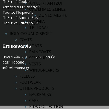
Πολιτική Cookies
ΚΡΙΚΟΙ / ΓΑΝΤΖΟΙ
Ασφάλεια Συναλλαγών
ΟΛΟΣΩΜΕΣ ΖΩΝΕΣ
Τρόποι Πληρωμής
ΖΩΝΕΣ ΜΕΣΗΣ
Πολιτική Αποστολών
ΣΧΟΙΝΙΑ
Πολιτική Επιστροφών
ΤΡΙΠΟΔΑΣ
ROLY CASUAL & SPORT
COATS
Επικοινωνία
COATS
RAINCOATS
Βασιλικών 7, Τ.Κ. 35133, Λαμία
SOFTSHELL
2231100096
VESTS
info@kentima.gr
WINDBREAKERS
FLEECES
FOOTWEAR
OTHER PRODUCTS
BACKPACKS
CAPS
KIDS COLLECTION