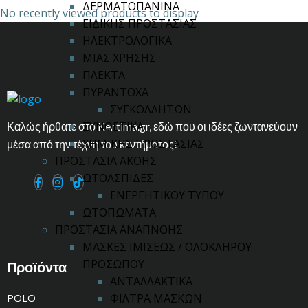
ΔΕΡΜΑΤΟΠΑΝΙΝΑ
No recently viewed products to display
ΕΙΔΙΚΗΣ ΠΡΟΣΤΑΣΙΑΣ
ΗΛΕΚΤΡΟΛΟΓΙΚΑ
ΜΙΑΣ ΧΡΗΣΗΣ
ΠΛΕΚΤΑ
ΠΥΡΑΝΤΟΧΑ
ΣΥΓΚΟΛΛΗΤΩΝ
ΣΥΝΘΕΤΙΚΑ
Καλώς ήρθατε στο Kentima.gr, εδώ που οι ιδέες ζωντανεύουν
ΧΗΜΙΚΗΣ ΠΡΟΣΤΑΣΙΑΣ
μέσα από την τέχνη του κεντήματος!
ΠΡΟΣΤΑΣΙΑ ΑΚΟΗΣ
ΩΤΟΑΣΠΙΔΕΣ
ΕΝΕΡΓΗΤΙΚΟΥ ΤΥΠΟΥ
ΩΤΟΠΩΜΑΤΑ
ΠΡΟΣΤΑΣΙΑ ΑΝΑΠΝΟΗΣ
ΜΑΣΚΕΣ ΙΜΙΣΕΩΣ / ΟΛΟΚΛΗΡΟΥ
ΠΡΟΣΩΠΟΥ
Προϊόντα
ΑΝΤΑΛΛΑΚΤΙΚΑ
POLO
ΦΙΛΤΡΑ ΜΑΣΚΩΝ