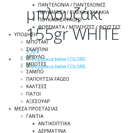
ΠΑΝΤΕΛΟΝΙΑ / ΠΑΝΤΕΛΟΝΕΣ
Οι
μπλουζάκι
ΠΟΥΚΑΜΙΣΑ / ΓΙΛΕΚΑ / ΣΑΚΑΚΙΑ
επιλογές
ΠΟΥΚΑΜΙΣΑ FAGEO
μπορούν
155gr WHITE
ΦΟΡΕΜΑΤΑ / ΜΠΛΟΥΖΕΣ / ΦΟΥΣΤΕΣ
να
ΥΠΟΔΗΣΗ
επιλεγούν
ΜΠΟΤΑΚΙ
στη
ΣΚΑΡΠΙΝΙ
σελίδα
3,70
€
ΑΡΒΥΛΟ
του
ΜΠΟΤΕΣ
προϊόντος
ΣΑΜΠΟ
ΠΑΠΟΥΤΣΙΑ FAGEO
ΚΑΛΤΣΕΣ
ΠΑΤΟΙ
ΑΞΕΣΟΥΑΡ
ΜΕΣΑ ΠΡΟΣΤΑΣΙΑΣ
ΓΑΝΤΙΑ
ΑΝΤΙΚΟΠΤΙΚΑ
ΔΕΡΜΑΤΙΝΑ