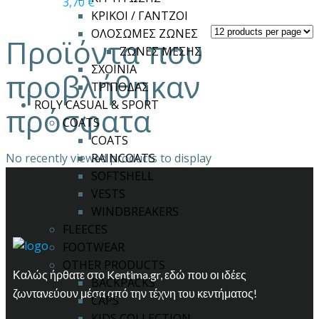
3,70
€
επιλεγούν
ΚΡΙΚΟΙ / ΓΑΝΤΖΟΙ
στη
ΟΛΟΣΩΜΕΣ ΖΩΝΕΣ
Προϊόντα που
σελίδα
ΖΩΝΕΣ ΜΕΣΗΣ
του
ΣΧΟΙΝΙΑ
προβλήθηκαν
προϊόντος
ΤΡΙΠΟΔΑΣ
ROLY CASUAL & SPORT
πρόσφατα
COATS
COATS
No recently viewed products to display
RAINCOATS
SOFTSHELL
VESTS
WINDBREAKERS
FLEECES
FOOTWEAR
OTHER PRODUCTS
Καλώς ήρθατε στο Kentima.gr, εδώ που οι ιδέες
BACKPACKS
ζωντανεύουν μέσα από την τέχνη του κεντήματος!
CAPS
KIDS COLLECTION