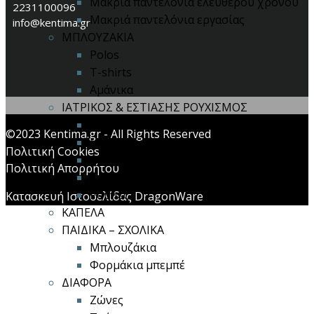
Μακριά παντελόνια ελεύθερου χρόνου
2231100096
Μακριά παντελόνια εργασίας
info@kentima.gr
ΜΠΛΟΥΖΑΚΙΑ
Polos
T-shirts
Αμάνικα
ΙΑΤΡΙΚΟΣ & ΕΣΤΙΑΣΗΣ ΡΟΥΧΙΣΜΟΣ
Polos
©2023 Kentima.gr - All Rights Reserved
Μπλούζες
Πολιτική Cookies
Παντελόνια
Πολιτική Απορρήτου
Ποδιές
Ρόμπες
Κατασκευή Ιστοσελίδας DragonWare
ΚΑΠΕΛΑ
ΠΑΙΔΙΚΑ – ΣΧΟΛΙΚΑ
Μπλουζάκια
Φορμάκια μπεμπέ
ΔΙΑΦΟΡΑ
Ζώνες