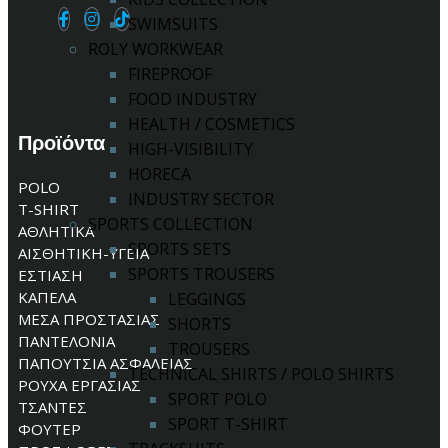
SWIMSUITS
ROLY WORKWEAR
FIREPROOF
FOOD INDUSTRY
HEALTH / COSMETICS
Προϊόντα
HIGH-VISIBILITY
HORECA
POLO
INDUSTRY SECTOR
T-SHIRT
SPORTS COLLECTION
ΑΘΛΗΤΙΚΑ
SPORTS SETS
ΑΙΣΘΗΤΙΚΗ-ΥΓΕΙΑ
SPORTS TROUSERS
ΕΣΤΙΑΣΗ
ΚΑΠΕΛΑ
LEGGINGS
ΜΕΣΑ ΠΡΟΣΤΑΣΙΑΣ
SHORTS
ΠΑΝΤΕΛΟΝΙΑ
TROUSERS
ΠΑΠΟΥΤΣΙΑ ΑΣΦΑΛΕΙΑΣ
TECHNICAL SHIRTS / POLO SHIRTS
ΡΟΥΧΑ ΕΡΓΑΣΙΑΣ
SPORT POLO
ΤΣΑΝΤΕΣ
SPORT T-SHIRT
ΦΟΥΤΕΡ