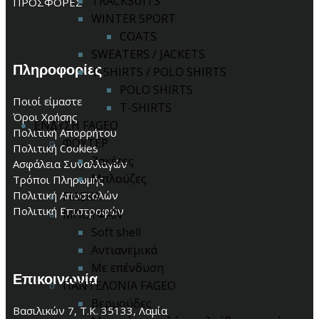
TRACKSUITS
ΠΡΟΣΦΟΡΕΣ
WINTER SPORT
COATS
SWEATERS / JACKETS
Πληροφορίες
T-SHIRTS / POLO SHIRTS
POLO SHIRTS
Ποιοί είμαστε
T-SHIRTS
Όροι Χρήσης
ΕΝΔΥΣΗ FAGEO
Πολιτική Απορρήτου
ΦΟΥΤΕΡ
Πολιτική Cookies
Ζακέτες
Ασφάλεια Συναλλαγών
Μπλούζες
Τρόποι Πληρωμής
Πολιτική Αποστολών
ΓΙΛΕΚΑ
Πολιτική Επιστροφών
ΜΠΟΥΦΑΝ
Soft shell
Αντιανεμικά
Με επένδυση
Επικοινωνία
ΠΑΝΤΕΛΟΝΙΑ FAGEO
Βερμούδες
Βασιλικών 7, Τ.Κ. 35133, Λαμία