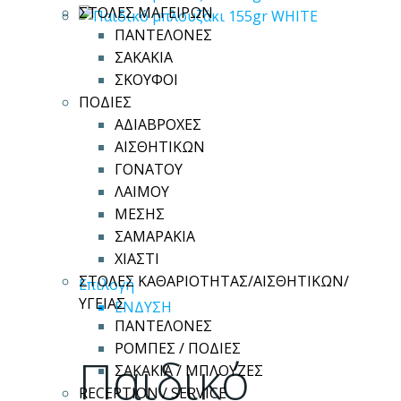
ΣΤΟΛΕΣ ΜΑΓΕΙΡΩΝ
ΠΑΝΤΕΛΟΝΕΣ
ΣΑΚΑΚΙΑ
ΣΚΟΥΦΟΙ
ΠΟΔΙΕΣ
ΑΔΙΑΒΡΟΧΕΣ
ΑΙΣΘΗΤΙΚΩΝ
ΓΟΝΑΤΟΥ
ΛΑΙΜΟΥ
ΜΕΣΗΣ
ΣΑΜΑΡΑΚΙΑ
ΧΙΑΣΤΙ
ΣΤΟΛΕΣ ΚΑΘΑΡΙΟΤΗΤΑΣ/ΑΙΣΘΗΤΙΚΩΝ/
Αυτό
Επιλογή
ΥΓΕΙΑΣ
το
ΕΝΔΥΣΗ
ΠΑΝΤΕΛΟΝΕΣ
προϊόν
ΡΟΜΠΕΣ / ΠΟΔΙΕΣ
έχει
Παιδικό
ΣΑΚΑΚΙΑ / ΜΠΛΟΥΖΕΣ
πολλαπλές
RECEPTION / SERVICE
παραλλαγές.