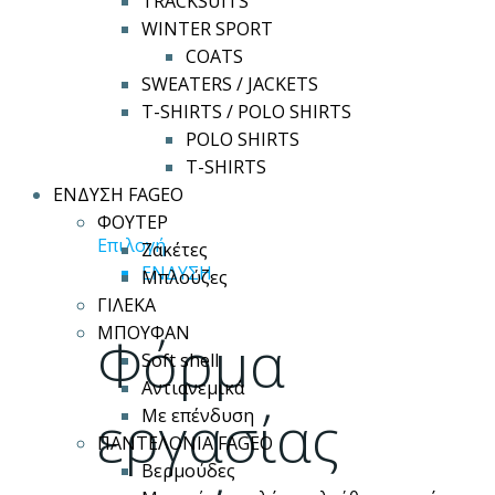
TRACKSUITS
WINTER SPORT
COATS
SWEATERS / JACKETS
T-SHIRTS / POLO SHIRTS
POLO SHIRTS
T-SHIRTS
ΕΝΔΥΣΗ FAGEO
ΦΟΥΤΕΡ
Αυτό
Επιλογή
Ζακέτες
το
ΕΝΔΥΣΗ
Μπλούζες
προϊόν
ΓΙΛΕΚΑ
έχει
ΜΠΟΥΦΑΝ
Φόρμα
πολλαπλές
Soft shell
παραλλαγές.
Αντιανεμικά
Οι
εργασίας
Με επένδυση
επιλογές
ΠΑΝΤΕΛΟΝΙΑ FAGEO
μπορούν
Βερμούδες
να