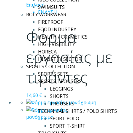
Αυτό
Επιλογή
SWIMSUITS
το
ΕΝΔΥΣΗ
ROLY WORKWEAR
προϊόν
FIREPROOF
έχει
Φόρμα
FOOD INDUSTRY
πολλαπλές
HEALTH / COSMETICS
παραλλαγές.
HIGH-VISIBILITY
Οι
εργασίας με
HORECA
επιλογές
INDUSTRY SECTOR
μπορούν
SPORTS COLLECTION
τιράντες
να
SPORTS SETS
επιλεγούν
SPORTS TROUSERS
στη
LEGGINGS
σελίδα
14,60
€
SHORTS
του
TROUSERS
προϊόντος
TECHNICAL SHIRTS / POLO SHIRTS
SPORT POLO
SPORT T-SHIRT