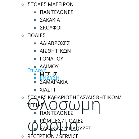
ΣΤΟΛΕΣ ΜΑΓΕΙΡΩΝ
ΠΑΝΤΕΛΟΝΕΣ
ΣΑΚΑΚΙΑ
ΣΚΟΥΦΟΙ
ΠΟΔΙΕΣ
ΑΔΙΑΒΡΟΧΕΣ
ΑΙΣΘΗΤΙΚΩΝ
ΓΟΝΑΤΟΥ
ΛΑΙΜΟΥ
Αυτό
Επιλογή
ΜΕΣΗΣ
το
ΕΝΔΥΣΗ
ΣΑΜΑΡΑΚΙΑ
προϊόν
ΧΙΑΣΤΙ
έχει
Ολόσωμη
ΣΤΟΛΕΣ ΚΑΘΑΡΙΟΤΗΤΑΣ/ΑΙΣΘΗΤΙΚΩΝ/
πολλαπλές
ΥΓΕΙΑΣ
παραλλαγές.
ΠΑΝΤΕΛΟΝΕΣ
Οι
φόρμα
ΡΟΜΠΕΣ / ΠΟΔΙΕΣ
επιλογές
ΣΑΚΑΚΙΑ / ΜΠΛΟΥΖΕΣ
μπορούν
RECEPTION / SERVICE