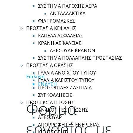
ΣΥΣΤΗΜΑ ΠΑΡΟΧΗΣ ΑΕΡΑ
ΑΝΤΑΛΛΑΚΤΙΚΑ
ΦΙΛΤΡΟΜΑΣΚΕΣ
ΠΡΟΣΤΑΣΙΑ ΚΕΦΑΛΗΣ
ΚΑΠΕΛΑ ΑΣΦΑΛΕΙΑΣ
ΚΡΑΝΗ ΑΣΦΑΛΕΙΑΣ
ΑΞΕΣΟΥΑΡ ΚΡΑΝΩΝ
ΣΥΣΤΗΜΑ ΠΟΛΛΑΠΛΗΣ ΠΡΟΣΤΑΣΙΑΣ
ΠΡΟΣΤΑΣΙΑ ΟΡΑΣΗΣ
ΓΥΑΛΙΑ ΑΝΟΙΧΤΟΥ ΤΥΠΟΥ
Αυτό
Επιλογή
ΓΥΑΛΙΑ ΚΛΕΙΣΤΟΥ ΤΥΠΟΥ
το
ΕΝΔΥΣΗ
ΠΡΟΣΩΠΙΔΕΣ / ΑΣΠΙΔΙΑ
προϊόν
ΣΥΓΚΟΛΛΗΣΕΙΣ
έχει
Φόρμα
ΠΡΟΣΤΑΣΙΑ ΠΤΩΣΗΣ
πολλαπλές
ΑΝΑΚΟΠΤΕΣ ΠΤΩΣΗΣ
παραλλαγές.
ΑΞΕΣΟΥΑΡ
Οι
εργασίας με
ΑΠΟΡΡΟΦΗΤΕΣ ΕΝΕΡΓΕΙΑΣ
επιλογές
ΚΙΤ ΠΤΩΣΗΣ