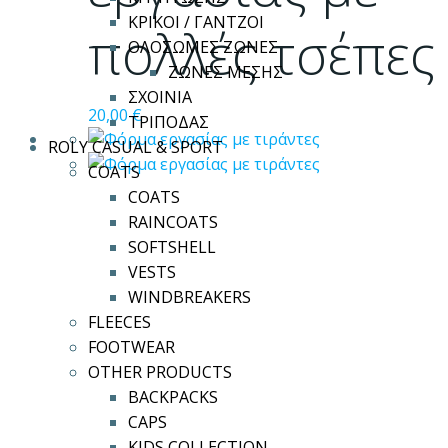
μπορούν
ΚΡΙΚΟΙ / ΓΑΝΤΖΟΙ
πολλές τσέπες
να
ΟΛΟΣΩΜΕΣ ΖΩΝΕΣ
επιλεγούν
ΖΩΝΕΣ ΜΕΣΗΣ
στη
ΣΧΟΙΝΙΑ
σελίδα
20,00
€
ΤΡΙΠΟΔΑΣ
του
ROLY CASUAL & SPORT
προϊόντος
COATS
COATS
RAINCOATS
SOFTSHELL
VESTS
WINDBREAKERS
FLEECES
FOOTWEAR
OTHER PRODUCTS
BACKPACKS
CAPS
KIDS COLLECTION