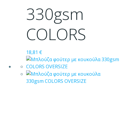
στη
330gsm
σελίδα
του
προϊόντος
COLORS
18,81
€