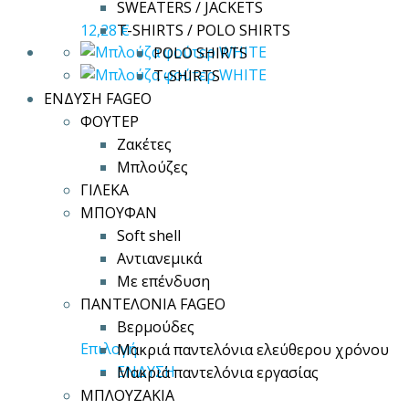
στη
SWEATERS / JACKETS
σελίδα
12,28
€
T-SHIRTS / POLO SHIRTS
του
POLO SHIRTS
προϊόντος
T-SHIRTS
ΕΝΔΥΣΗ FAGEO
ΦΟΥΤΕΡ
Ζακέτες
Μπλούζες
ΓΙΛΕΚΑ
ΜΠΟΥΦΑΝ
Soft shell
Αντιανεμικά
Με επένδυση
ΠΑΝΤΕΛΟΝΙΑ FAGEO
Βερμούδες
Αυτό
Επιλογή
Μακριά παντελόνια ελεύθερου χρόνου
το
ΕΝΔΥΣΗ
Μακριά παντελόνια εργασίας
προϊόν
ΜΠΛΟΥΖΑΚΙΑ