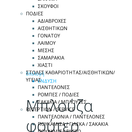
ΣΚΟΥΦΟΙ
ΠΟΔΙΕΣ
ΑΔΙΑΒΡΟΧΕΣ
ΑΙΣΘΗΤΙΚΩΝ
ΓΟΝΑΤΟΥ
ΛΑΙΜΟΥ
ΜΕΣΗΣ
ΣΑΜΑΡΑΚΙΑ
ΧΙΑΣΤΙ
ΣΤΟΛΕΣ ΚΑΘΑΡΙΟΤΗΤΑΣ/ΑΙΣΘΗΤΙΚΩΝ/
Αυτό
Επιλογή
ΥΓΕΙΑΣ
το
ΕΝΔΥΣΗ
ΠΑΝΤΕΛΟΝΕΣ
προϊόν
ΡΟΜΠΕΣ / ΠΟΔΙΕΣ
έχει
Μπλούζα
ΣΑΚΑΚΙΑ / ΜΠΛΟΥΖΕΣ
πολλαπλές
RECEPTION / SERVICE
παραλλαγές.
ΠΑΝΤΕΛΟΝΙΑ / ΠΑΝΤΕΛΟΝΕΣ
Οι
φούτερ
ΠΟΥΚΑΜΙΣΑ / ΓΙΛΕΚΑ / ΣΑΚΑΚΙΑ
επιλογές
ΠΟΥΚΑΜΙΣΑ FAGEO