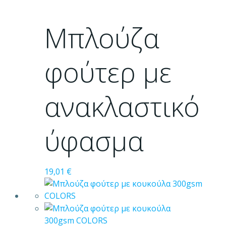
προϊόν
έχει
Μπλούζα
πολλαπλές
παραλλαγές.
Οι
φούτερ με
επιλογές
μπορούν
ανακλαστικό
να
επιλεγούν
στη
ύφασμα
σελίδα
του
προϊόντος
19,01
€