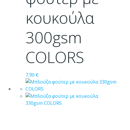
μπορούν
κουκούλα
να
επιλεγούν
στη
300gsm
σελίδα
του
προϊόντος
COLORS
7,90
€