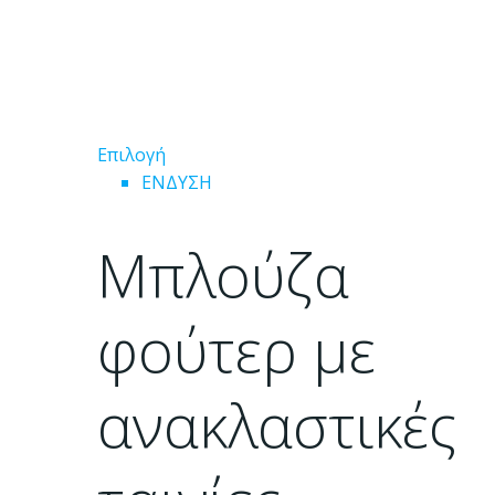
Αυτό
Επιλογή
το
ΕΝΔΥΣΗ
προϊόν
έχει
Μπλούζα
πολλαπλές
παραλλαγές.
Οι
φούτερ με
επιλογές
μπορούν
ανακλαστικές
να
επιλεγούν
στη
σελίδα