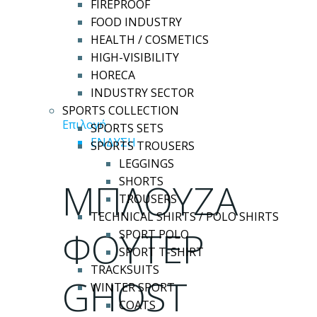
FIREPROOF
FOOD INDUSTRY
HEALTH / COSMETICS
HIGH-VISIBILITY
HORECA
INDUSTRY SECTOR
SPORTS COLLECTION
Αυτό
Επιλογή
SPORTS SETS
το
ΕΝΔΥΣΗ
SPORTS TROUSERS
προϊόν
LEGGINGS
έχει
SHORTS
ΜΠΛΟΥΖΑ
πολλαπλές
TROUSERS
παραλλαγές.
TECHNICAL SHIRTS / POLO SHIRTS
Οι
ΦΟΥΤΕΡ
SPORT POLO
επιλογές
SPORT T-SHIRT
μπορούν
TRACKSUITS
GHOST
να
WINTER SPORT
επιλεγούν
COATS