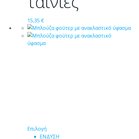
ταινίες
του
προϊόντος
15,35
€
Αυτό
Επιλογή
το
ΕΝΔΥΣΗ