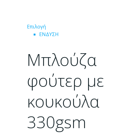
Αυτό
Επιλογή
το
ΕΝΔΥΣΗ
προϊόν
έχει
Μπλούζα
πολλαπλές
παραλλαγές.
Οι
φούτερ με
επιλογές
μπορούν
κουκούλα
να
επιλεγούν
στη
330gsm
σελίδα
του
προϊόντος