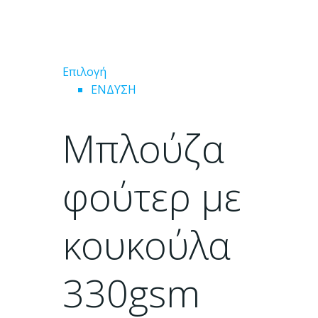
Αυτό
Επιλογή
το
ΕΝΔΥΣΗ
προϊόν
έχει
Μπλούζα
πολλαπλές
παραλλαγές.
Οι
φούτερ με
επιλογές
μπορούν
κουκούλα
να
επιλεγούν
στη
330gsm
σελίδα
του