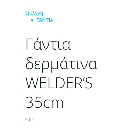
Αυτό
Επιλογή
το
ΓΑΝΤΙΑ
προϊόν
έχει
Γάντια
πολλαπλές
παραλλαγές.
Οι
δερμάτινα
επιλογές
μπορούν
WELDER’S
να
επιλεγούν
στη
35cm
σελίδα
του
προϊόντος
5,61
€