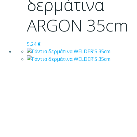
δερμάτινα
επιλογές
μπορούν
ARGON 35cm
να
επιλεγούν
στη
σελίδα
5,24
€
του
προϊόντος