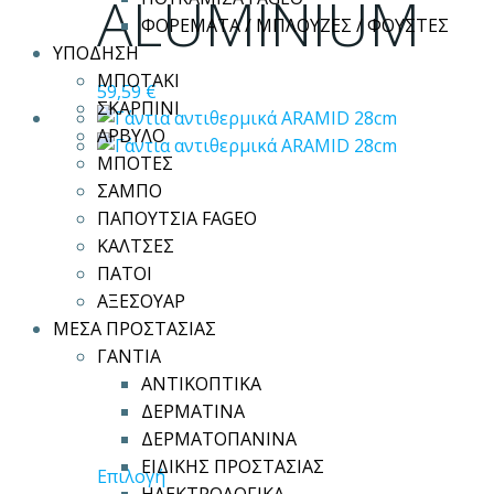
ALUMINIUM
σελίδα
ΦΟΡΕΜΑΤΑ / ΜΠΛΟΥΖΕΣ / ΦΟΥΣΤΕΣ
του
ΥΠΟΔΗΣΗ
προϊόντος
ΜΠΟΤΑΚΙ
59,59
€
ΣΚΑΡΠΙΝΙ
ΑΡΒΥΛΟ
ΜΠΟΤΕΣ
ΣΑΜΠΟ
ΠΑΠΟΥΤΣΙΑ FAGEO
ΚΑΛΤΣΕΣ
ΠΑΤΟΙ
ΑΞΕΣΟΥΑΡ
ΜΕΣΑ ΠΡΟΣΤΑΣΙΑΣ
ΓΑΝΤΙΑ
ΑΝΤΙΚΟΠΤΙΚΑ
ΔΕΡΜΑΤΙΝΑ
ΔΕΡΜΑΤΟΠΑΝΙΝΑ
ΕΙΔΙΚΗΣ ΠΡΟΣΤΑΣΙΑΣ
Αυτό
Επιλογή