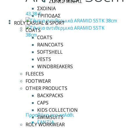
ΖΩΝΕΣ ΜΕΣΗΣ
στη
ΣΧΟΙΝΙΑ
σελίδα
43,38
€
ΤΡΙΠΟΔΑΣ
του
ROLY CASUAL & SPORT
προϊόντος
COATS
COATS
RAINCOATS
SOFTSHELL
VESTS
WINDBREAKERS
FLEECES
FOOTWEAR
OTHER PRODUCTS
BACKPACKS
CAPS
KIDS COLLECTION
Προσθήκη στο καλάθι
SWIMSUITS
ΓΑΝΤΙΑ
ROLY WORKWEAR