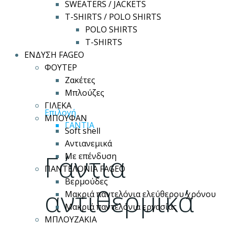
SWEATERS / JACKETS
T-SHIRTS / POLO SHIRTS
POLO SHIRTS
T-SHIRTS
ΕΝΔΥΣΗ FAGEO
ΦΟΥΤΕΡ
Ζακέτες
Μπλούζες
ΓΙΛΕΚΑ
Αυτό
Επιλογή
ΜΠΟΥΦΑΝ
το
ΓΑΝΤΙΑ
Soft shell
προϊόν
Αντιανεμικά
έχει
Γάντια
Με επένδυση
πολλαπλές
ΠΑΝΤΕΛΟΝΙΑ FAGEO
παραλλαγές.
Βερμούδες
Οι
αντιθερμικά
Μακριά παντελόνια ελεύθερου χρόνου
επιλογές
Μακριά παντελόνια εργασίας
μπορούν
ΜΠΛΟΥΖΑΚΙΑ
να