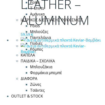
LEATHER –
Polos
επιλεγούν
T-shirts
στη
ALUMINIUM
Αμάνικα
σελίδα
ΙΑΤΡΙΚΟΣ & ΕΣΤΙΑΣΗΣ ΡΟΥΧΙΣΜΟΣ
του
Polos
προϊόντος
Μπλούζες
59,59
€
Παντελόνια
Ποδιές
Ρόμπες
ΚΑΠΕΛΑ
ΠΑΙΔΙΚΑ – ΣΧΟΛΙΚΑ
Μπλουζάκια
Φορμάκια μπεμπέ
ΔΙΑΦΟΡΑ
Ζώνες
Τσάντες
OUTLET & STOCK