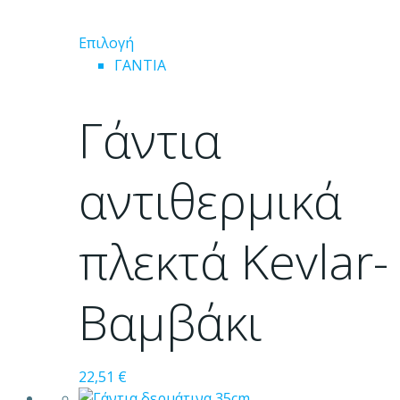
Αυτό
Επιλογή
το
ΓΑΝΤΙΑ
προϊόν
έχει
Γάντια
πολλαπλές
παραλλαγές.
Οι
αντιθερμικά
επιλογές
μπορούν
πλεκτά Kevlar-
να
επιλεγούν
στη
Βαμβάκι
σελίδα
του
προϊόντος
22,51
€