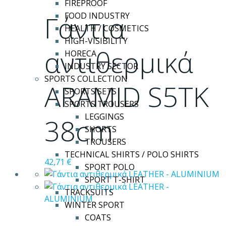
FIREPROOF
Γάντια
FOOD INDUSTRY
HEALTH / COSMETICS
HIGH-VISIBILITY
αντιθερμικά
HORECA
INDUSTRY SECTOR
SPORTS COLLECTION
ARAMID S5TK
SPORTS SETS
SPORTS TROUSERS
LEGGINGS
38cm
SHORTS
TROUSERS
TECHNICAL SHIRTS / POLO SHIRTS
42,71
€
SPORT POLO
SPORT T-SHIRT
TRACKSUITS
WINTER SPORT
COATS