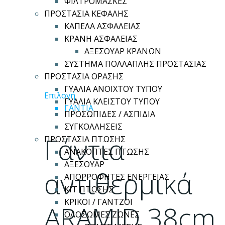
ΦΙΛΤΡΟΜΑΣΚΕΣ
ΠΡΟΣΤΑΣΙΑ ΚΕΦΑΛΗΣ
ΚΑΠΕΛΑ ΑΣΦΑΛΕΙΑΣ
ΚΡΑΝΗ ΑΣΦΑΛΕΙΑΣ
ΑΞΕΣΟΥΑΡ ΚΡΑΝΩΝ
ΣΥΣΤΗΜΑ ΠΟΛΛΑΠΛΗΣ ΠΡΟΣΤΑΣΙΑΣ
ΠΡΟΣΤΑΣΙΑ ΟΡΑΣΗΣ
ΓΥΑΛΙΑ ΑΝΟΙΧΤΟΥ ΤΥΠΟΥ
Αυτό
Επιλογή
ΓΥΑΛΙΑ ΚΛΕΙΣΤΟΥ ΤΥΠΟΥ
το
ΓΑΝΤΙΑ
ΠΡΟΣΩΠΙΔΕΣ / ΑΣΠΙΔΙΑ
προϊόν
ΣΥΓΚΟΛΛΗΣΕΙΣ
έχει
Γάντια
ΠΡΟΣΤΑΣΙΑ ΠΤΩΣΗΣ
πολλαπλές
ΑΝΑΚΟΠΤΕΣ ΠΤΩΣΗΣ
παραλλαγές.
ΑΞΕΣΟΥΑΡ
Οι
αντιθερμικά
ΑΠΟΡΡΟΦΗΤΕΣ ΕΝΕΡΓΕΙΑΣ
επιλογές
ΚΙΤ ΠΤΩΣΗΣ
μπορούν
ΚΡΙΚΟΙ / ΓΑΝΤΖΟΙ
ARAMID 38cm
να
ΟΛΟΣΩΜΕΣ ΖΩΝΕΣ
επιλεγούν