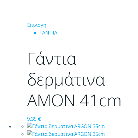
Αυτό
Επιλογή
το
ΓΑΝΤΙΑ
προϊόν
έχει
Γάντια
πολλαπλές
παραλλαγές.
Οι
δερμάτινα
επιλογές
μπορούν
AMON 41cm
να
επιλεγούν
στη
σελίδα
9,35
€
του
προϊόντος