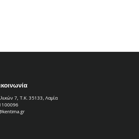
ικοινωνία
λικών 7, Τ.Κ. 35133, Λαμία
1100096
@kentima.gr