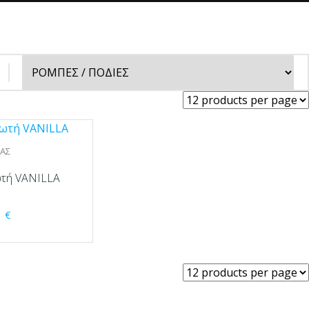
ΙΑΣ
τή VANILLA
1
€