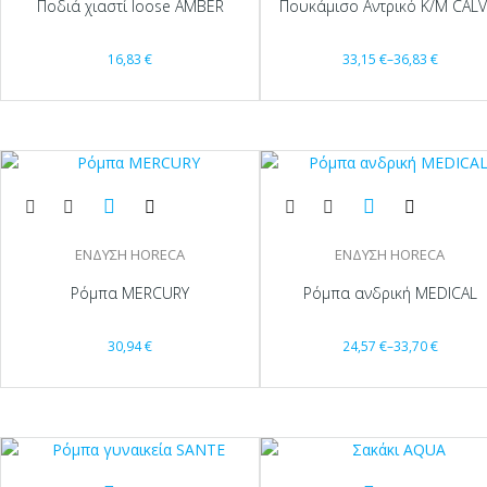
Ποδιά χιαστί loose AMBER
Πουκάμισο Αντρικό Κ/Μ CALV
16,83
€
33,15
€
–
36,83
€
ΕΝΔΥΣΗ HORECA
ΕΝΔΥΣΗ HORECA
Ρόμπα MERCURY
Ρόμπα ανδρική MEDICAL
30,94
€
24,57
€
–
33,70
€