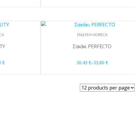
CA
ΕΝΔΥΣΗ HORECA
UTY
Σακάκι PERFECTO
3
€
30,43
€
–
33,80
€