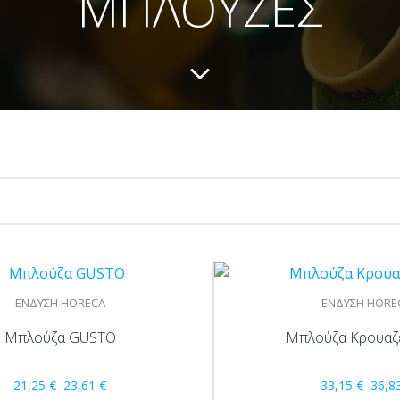
ΜΠΛΟΥΖΕΣ
ΕΝΔΥΣΗ HORECA
ΕΝΔΥΣΗ HORE
Μπλούζα GUSTO
Μπλούζα Κρουαζ
21,25
€
–
23,61
€
33,15
€
–
36,8