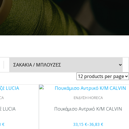
CA
ΕΝΔΥΣΗ HORECA
έ LUCIA
Πουκάμισο Αντρικό Κ/Μ CALVIN
3
€
33,15
€
–
36,83
€