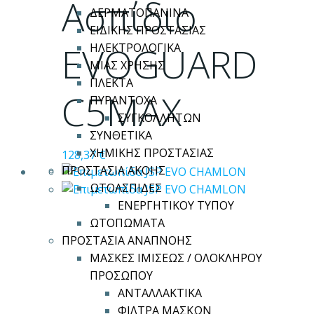
Ασπίδιο
ΔΕΡΜΑΤΟΠΑΝΙΝΑ
ΕΙΔΙΚΗΣ ΠΡΟΣΤΑΣΙΑΣ
EVOGUARD
ΗΛΕΚΤΡΟΛΟΓΙΚΑ
ΜΙΑΣ ΧΡΗΣΗΣ
ΠΛΕΚΤΑ
C5MAX
ΠΥΡΑΝΤΟΧΑ
ΣΥΓΚΟΛΛΗΤΩΝ
ΣΥΝΘΕΤΙΚΑ
ΧΗΜΙΚΗΣ ΠΡΟΣΤΑΣΙΑΣ
128,37
€
ΠΡΟΣΤΑΣΙΑ ΑΚΟΗΣ
ΩΤΟΑΣΠΙΔΕΣ
ΕΝΕΡΓΗΤΙΚΟΥ ΤΥΠΟΥ
ΩΤΟΠΩΜΑΤΑ
ΠΡΟΣΤΑΣΙΑ ΑΝΑΠΝΟΗΣ
ΜΑΣΚΕΣ ΙΜΙΣΕΩΣ / ΟΛΟΚΛΗΡΟΥ
ΠΡΟΣΩΠΟΥ
ΑΝΤΑΛΛΑΚΤΙΚΑ
ΦΙΛΤΡΑ ΜΑΣΚΩΝ