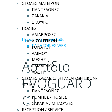
ΣΤΟΛΕΣ ΜΑΓΕΙΡΩΝ
ΠΑΝΤΕΛΟΝΕΣ
ΣΑΚΑΚΙΑ
ΣΚΟΥΦΟΙ
ΠΟΔΙΕΣ
ΑΔΙΑΒΡΟΧΕΣ
Προσθήκη στο καλάθι
ΑΙΣΘΗΤΙΚΩΝ
ΚΑΤΗΓΟΡΙΕΣ WEB
ΓΟΝΑΤΟΥ
ΛΑΙΜΟΥ
Ασπίδιο
ΜΕΣΗΣ
ΣΑΜΑΡΑΚΙΑ
ΧΙΑΣΤΙ
EVOGUARD
ΣΤΟΛΕΣ ΚΑΘΑΡΙΟΤΗΤΑΣ/ΑΙΣΘΗΤΙΚΩΝ/
ΥΓΕΙΑΣ
ΠΑΝΤΕΛΟΝΕΣ
C1
ΡΟΜΠΕΣ / ΠΟΔΙΕΣ
ΣΑΚΑΚΙΑ / ΜΠΛΟΥΖΕΣ
RECEPTION / SERVICE