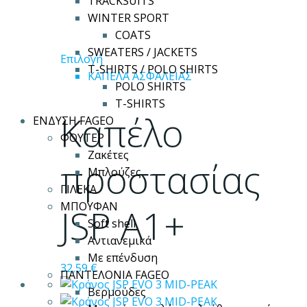
TRACKSUITS
WINTER SPORT
COATS
SWEATERS / JACKETS
Αυτό
Επιλογή
T-SHIRTS / POLO SHIRTS
το
ΚΑΠΕΛΑ ΑΣΦΑΛΕΙΑΣ
POLO SHIRTS
προϊόν
T-SHIRTS
έχει
Καπέλο
ΕΝΔΥΣΗ FAGEO
πολλαπλές
ΦΟΥΤΕΡ
παραλλαγές.
Ζακέτες
Οι
προστασίας
Μπλούζες
επιλογές
ΓΙΛΕΚΑ
μπορούν
ΜΠΟΥΦΑΝ
JSP A1+
να
Soft shell
επιλεγούν
Αντιανεμικά
στη
Με επένδυση
σελίδα
32,59
€
ΠΑΝΤΕΛΟΝΙΑ FAGEO
του
Βερμούδες
προϊόντος