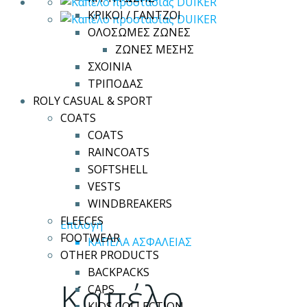
ΚΡΙΚΟΙ / ΓΑΝΤΖΟΙ
ΟΛΟΣΩΜΕΣ ΖΩΝΕΣ
ΖΩΝΕΣ ΜΕΣΗΣ
ΣΧΟΙΝΙΑ
ΤΡΙΠΟΔΑΣ
ROLY CASUAL & SPORT
COATS
COATS
RAINCOATS
SOFTSHELL
VESTS
WINDBREAKERS
FLEECES
Αυτό
Επιλογή
FOOTWEAR
το
ΚΑΠΕΛΑ ΑΣΦΑΛΕΙΑΣ
OTHER PRODUCTS
προϊόν
BACKPACKS
έχει
Καπέλο
CAPS
πολλαπλές
KIDS COLLECTION