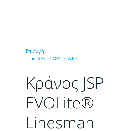
Αυτό
Επιλογή
το
ΚΑΤΗΓΟΡΙΕΣ WEB
προϊόν
έχει
Κράνος JSP
πολλαπλές
παραλλαγές.
Οι
EVOLite®
επιλογές
μπορούν
Linesman
να
επιλεγούν