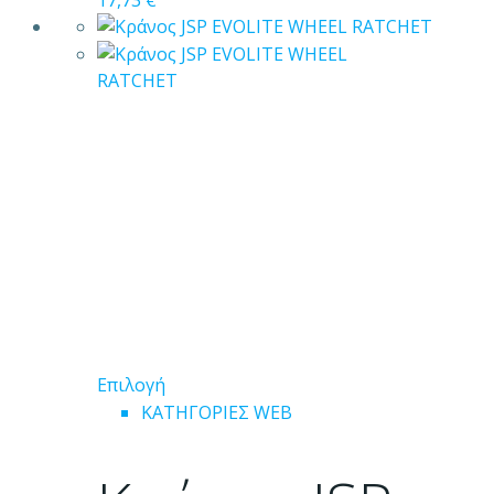
Αυτό
Επιλογή
το
ΚΑΤΗΓΟΡΙΕΣ WEB
προϊόν
έχει
πολλαπλές