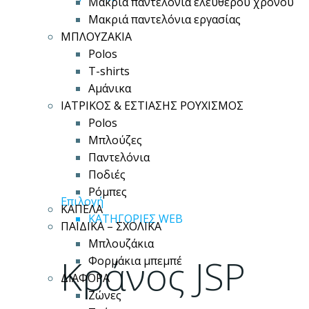
Μακριά παντελόνια ελεύθερου χρόνου
Μακριά παντελόνια εργασίας
ΜΠΛΟΥΖΑΚΙΑ
Polos
T-shirts
Αμάνικα
ΙΑΤΡΙΚΟΣ & ΕΣΤΙΑΣΗΣ ΡΟΥΧΙΣΜΟΣ
Polos
Μπλούζες
Παντελόνια
Ποδιές
Ρόμπες
Αυτό
Επιλογή
ΚΑΠΕΛΑ
το
ΚΑΤΗΓΟΡΙΕΣ WEB
ΠΑΙΔΙΚΑ – ΣΧΟΛΙΚΑ
προϊόν
Μπλουζάκια
έχει
Κράνος JSP
Φορμάκια μπεμπέ
πολλαπλές
ΔΙΑΦΟΡΑ
παραλλαγές.
Ζώνες
Οι