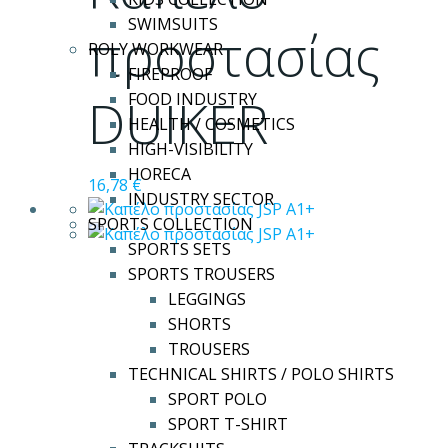
παραλλαγές.
SWIMSUITS
Οι
προστασίας
ROLY WORKWEAR
επιλογές
FIREPROOF
μπορούν
DUIKER
FOOD INDUSTRY
να
HEALTH / COSMETICS
επιλεγούν
HIGH-VISIBILITY
στη
HORECA
σελίδα
16,78
€
INDUSTRY SECTOR
του
SPORTS COLLECTION
προϊόντος
SPORTS SETS
SPORTS TROUSERS
LEGGINGS
SHORTS
TROUSERS
TECHNICAL SHIRTS / POLO SHIRTS
SPORT POLO
SPORT T-SHIRT