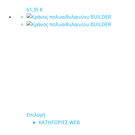
στη
σελίδα
61,35
€
του
προϊόντος
Αυτό
Επιλογή
το
ΚΑΤΗΓΟΡΙΕΣ WEB
προϊόν