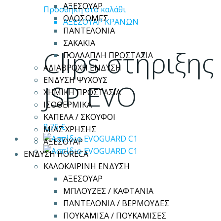
ΑΞΕΣΟΥΑΡ
Προσθήκη στο καλάθι
ΟΛΟΣΩΜΕΣ
ΑΞΕΣΟΥΑΡ ΚΡΑΝΩΝ
ΠΑΝΤΕΛΟΝΙΑ
ΣΑΚΑΚΙΑ
Clips στήριξης
ΠΟΛΛΑΠΛΗ ΠΡΟΣΤΑΣΙΑ
ΑΔΙΑΒΡΟΧΗ ΕΝΔΥΣΗ
ΕΝΔΥΣΗ ΨΥΧΟΥΣ
JSP EVO
ΧΗΜΙΚΗ ΠΡΟΣΤΑΣΙΑ
ΙΣΟΘΕΡΜΙΚΑ
ΚΑΠΕΛΑ / ΣΚΟΥΦΟΙ
8,76
€
ΜΙΑΣ ΧΡΗΣΗΣ
ΑΞΕΣΟΥΑΡ
ΕΝΔΥΣΗ HORECA
ΚΑΛΟΚΑΙΡΙΝΗ ΕΝΔΥΣΗ
ΑΞΕΣΟΥΑΡ
ΜΠΛΟΥΖΕΣ / ΚΑΦΤΑΝΙΑ
ΠΑΝΤΕΛΟΝΙΑ / ΒΕΡΜΟΥΔΕΣ
ΠΟΥΚΑΜΙΣΑ / ΠΟΥΚΑΜΙΣΕΣ