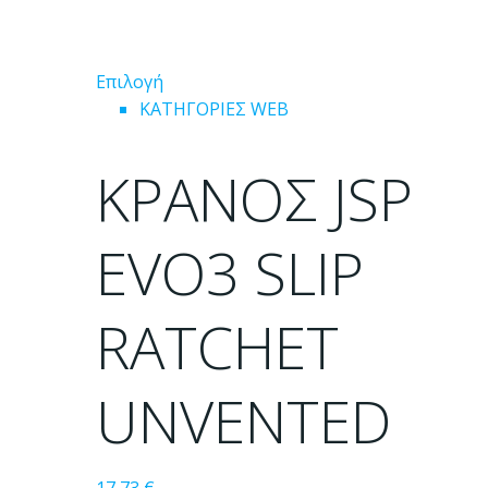
Αυτό
Επιλογή
το
ΚΑΤΗΓΟΡΙΕΣ WEB
προϊόν
έχει
ΚΡΑΝΟΣ JSP
πολλαπλές
παραλλαγές.
Οι
EVO3 SLIP
επιλογές
μπορούν
RATCHET
να
επιλεγούν
στη
UNVENTED
σελίδα
του
προϊόντος
17,73
€