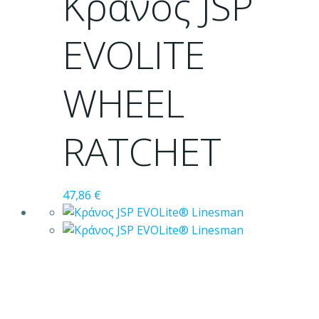
Κράνος JSP
παραλλαγές.
Οι
EVOLITE
επιλογές
μπορούν
WHEEL
να
επιλεγούν
στη
RATCHET
σελίδα
του
προϊόντος
47,86
€