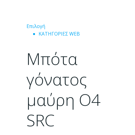
Αυτό
Επιλογή
το
ΚΑΤΗΓΟΡΙΕΣ WEB
προϊόν
έχει
Μπότα
πολλαπλές
παραλλαγές.
Οι
γόνατος
επιλογές
μπορούν
μαύρη O4
να
επιλεγούν
στη
SRC
σελίδα
του
προϊόντος