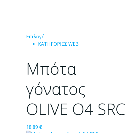
Αυτό
Επιλογή
το
ΚΑΤΗΓΟΡΙΕΣ WEB
προϊόν
έχει
Μπότα
πολλαπλές
παραλλαγές.
Οι
γόνατος
επιλογές
μπορούν
OLIVE O4 SRC
να
επιλεγούν
στη
σελίδα
18,89
€
του