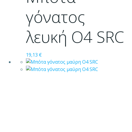
παραλλαγές.
Οι
γόνατος
επιλογές
μπορούν
λευκή Ο4 SRC
να
επιλεγούν
στη
σελίδα
19,13
€
του
προϊόντος