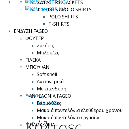
SWEATERS / JACKETS
στη
T-SHIRTS / POLO SHIRTS
σελίδα
POLO SHIRTS
του
T-SHIRTS
προϊόντος
ΕΝΔΥΣΗ FAGEO
ΦΟΥΤΕΡ
Ζακέτες
Μπλούζες
ΓΙΛΕΚΑ
ΜΠΟΥΦΑΝ
Soft shell
Αντιανεμικά
Με επένδυση
Αυτό
Επιλογή
ΠΑΝΤΕΛΟΝΙΑ FAGEO
το
ΚΑΛΤΣΕΣ
Βερμούδες
προϊόν
Μακριά παντελόνια ελεύθερου χρόνου
έχει
Μακριά παντελόνια εργασίας
Κάλτσες
πολλαπλές
ΜΠΛΟΥΖΑΚΙΑ