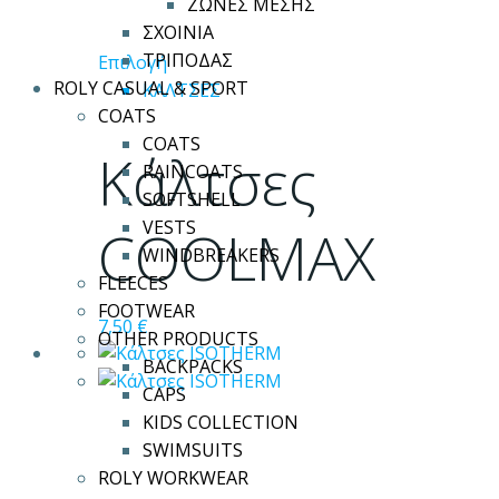
ΖΩΝΕΣ ΜΕΣΗΣ
ΣΧΟΙΝΙΑ
ΤΡΙΠΟΔΑΣ
Αυτό
Επιλογή
ROLY CASUAL & SPORT
το
ΚΑΛΤΣΕΣ
COATS
προϊόν
COATS
έχει
Κάλτσες
RAINCOATS
πολλαπλές
SOFTSHELL
παραλλαγές.
VESTS
Οι
COOLMAX
WINDBREAKERS
επιλογές
FLEECES
μπορούν
FOOTWEAR
να
7,50
€
OTHER PRODUCTS
επιλεγούν
BACKPACKS
στη
CAPS
σελίδα
KIDS COLLECTION
του
SWIMSUITS
προϊόντος
ROLY WORKWEAR