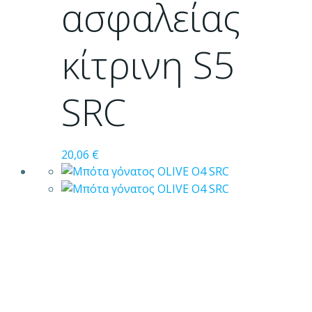
ασφαλείας
επιλογές
μπορούν
κίτρινη S5
να
επιλεγούν
στη
SRC
σελίδα
του
προϊόντος
20,06
€