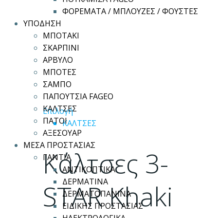
ΦΟΡΕΜΑΤΑ / ΜΠΛΟΥΖΕΣ / ΦΟΥΣΤΕΣ
ΥΠΟΔΗΣΗ
ΜΠΟΤΑΚΙ
ΣΚΑΡΠΙΝΙ
ΑΡΒΥΛΟ
ΜΠΟΤΕΣ
ΣΑΜΠΟ
ΠΑΠΟΥΤΣΙΑ FAGEO
ΚΑΛΤΣΕΣ
Αυτό
Επιλογή
ΠΑΤΟΙ
το
ΚΑΛΤΣΕΣ
ΑΞΕΣΟΥΑΡ
προϊόν
ΜΕΣΑ ΠΡΟΣΤΑΣΙΑΣ
έχει
Κάλτσες 3-
ΓΑΝΤΙΑ
πολλαπλές
ΑΝΤΙΚΟΠΤΙΚΑ
παραλλαγές.
ΔΕΡΜΑΤΙΝΑ
Οι
STAR Khaki
ΔΕΡΜΑΤΟΠΑΝΙΝΑ
επιλογές
ΕΙΔΙΚΗΣ ΠΡΟΣΤΑΣΙΑΣ
μπορούν