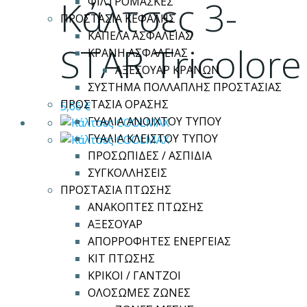
Κάλτσες 3-
ΦΙΛΤΡΟΜΑΣΚΕΣ
πολλαπλές
ΠΡΟΣΤΑΣΙΑ ΚΕΦΑΛΗΣ
παραλλαγές.
ΚΑΠΕΛΑ ΑΣΦΑΛΕΙΑΣ
Οι
STAR Tricolore
ΚΡΑΝΗ ΑΣΦΑΛΕΙΑΣ
επιλογές
ΑΞΕΣΟΥΑΡ ΚΡΑΝΩΝ
μπορούν
ΣΥΣΤΗΜΑ ΠΟΛΛΑΠΛΗΣ ΠΡΟΣΤΑΣΙΑΣ
να
ΠΡΟΣΤΑΣΙΑ ΟΡΑΣΗΣ
5,66
€
επιλεγούν
ΓΥΑΛΙΑ ΑΝΟΙΧΤΟΥ ΤΥΠΟΥ
στη
ΓΥΑΛΙΑ ΚΛΕΙΣΤΟΥ ΤΥΠΟΥ
σελίδα
ΠΡΟΣΩΠΙΔΕΣ / ΑΣΠΙΔΙΑ
του
ΣΥΓΚΟΛΛΗΣΕΙΣ
προϊόντος
ΠΡΟΣΤΑΣΙΑ ΠΤΩΣΗΣ
ΑΝΑΚΟΠΤΕΣ ΠΤΩΣΗΣ
ΑΞΕΣΟΥΑΡ
ΑΠΟΡΡΟΦΗΤΕΣ ΕΝΕΡΓΕΙΑΣ
ΚΙΤ ΠΤΩΣΗΣ
ΚΡΙΚΟΙ / ΓΑΝΤΖΟΙ
ΟΛΟΣΩΜΕΣ ΖΩΝΕΣ