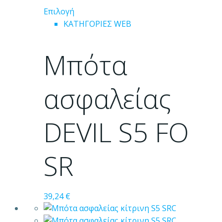
Αυτό
Επιλογή
το
ΚΑΤΗΓΟΡΙΕΣ WEB
προϊόν
έχει
Μπότα
πολλαπλές
παραλλαγές.
Οι
ασφαλείας
επιλογές
μπορούν
DEVIL S5 FO
να
επιλεγούν
στη
SR
σελίδα
του
προϊόντος
39,24
€