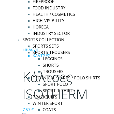
FIREPROOF
FOOD INDUSTRY
HEALTH / COSMETICS
HIGH-VISIBILITY
HORECA
INDUSTRY SECTOR
SPORTS COLLECTION
SPORTS SETS
Αυτό
Επιλογή
SPORTS TROUSERS
το
ΚΑΛΤΣΕΣ
LEGGINGS
προϊόν
SHORTS
έχει
Κάλτσες
TROUSERS
πολλαπλές
TECHNICAL SHIRTS / POLO SHIRTS
παραλλαγές.
SPORT POLO
Οι
ISOTHERM
SPORT T-SHIRT
επιλογές
TRACKSUITS
μπορούν
WINTER SPORT
να
COATS
7,57
€
επιλεγούν