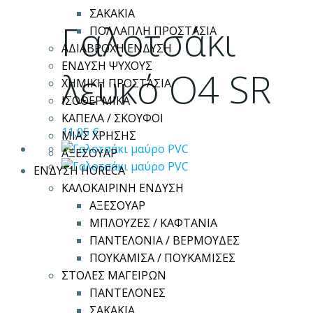
προϊόν
ΣΑΚΑΚΙΑ
έχει
Γαλοτσάκι
ΠΟΛΛΑΠΛΗ ΠΡΟΣΤΑΣΙΑ
πολλαπλές
ΑΔΙΑΒΡΟΧΗ ΕΝΔΥΣΗ
παραλλαγές.
ΕΝΔΥΣΗ ΨΥΧΟΥΣ
Οι
λευκό Ο4 SR
ΧΗΜΙΚΗ ΠΡΟΣΤΑΣΙΑ
επιλογές
ΙΣΟΘΕΡΜΙΚΑ
μπορούν
ΚΑΠΕΛΑ / ΣΚΟΥΦΟΙ
να
11,05
€
ΜΙΑΣ ΧΡΗΣΗΣ
επιλεγούν
ΑΞΕΣΟΥΑΡ
στη
ΕΝΔΥΣΗ HORECA
σελίδα
ΚΑΛΟΚΑΙΡΙΝΗ ΕΝΔΥΣΗ
του
ΑΞΕΣΟΥΑΡ
προϊόντος
ΜΠΛΟΥΖΕΣ / ΚΑΦΤΑΝΙΑ
ΠΑΝΤΕΛΟΝΙΑ / ΒΕΡΜΟΥΔΕΣ
ΠΟΥΚΑΜΙΣΑ / ΠΟΥΚΑΜΙΣΕΣ
ΣΤΟΛΕΣ ΜΑΓΕΙΡΩΝ
ΠΑΝΤΕΛΟΝΕΣ
ΣΑΚΑΚΙΑ