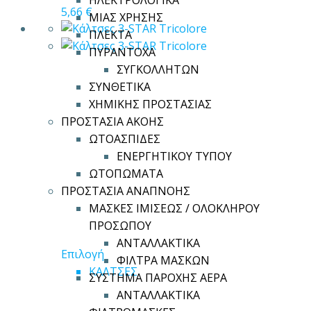
ΗΛΕΚΤΡΟΛΟΓΙΚΑ
να
5,66
€
ΜΙΑΣ ΧΡΗΣΗΣ
επιλεγούν
ΠΛΕΚΤΑ
στη
ΠΥΡΑΝΤΟΧΑ
σελίδα
ΣΥΓΚΟΛΛΗΤΩΝ
του
ΣΥΝΘΕΤΙΚΑ
προϊόντος
ΧΗΜΙΚΗΣ ΠΡΟΣΤΑΣΙΑΣ
ΠΡΟΣΤΑΣΙΑ ΑΚΟΗΣ
ΩΤΟΑΣΠΙΔΕΣ
ΕΝΕΡΓΗΤΙΚΟΥ ΤΥΠΟΥ
ΩΤΟΠΩΜΑΤΑ
ΠΡΟΣΤΑΣΙΑ ΑΝΑΠΝΟΗΣ
ΜΑΣΚΕΣ ΙΜΙΣΕΩΣ / ΟΛΟΚΛΗΡΟΥ
ΠΡΟΣΩΠΟΥ
ΑΝΤΑΛΛΑΚΤΙΚΑ
Αυτό
Επιλογή
ΦΙΛΤΡΑ ΜΑΣΚΩΝ
το
ΚΑΛΤΣΕΣ
ΣΥΣΤΗΜΑ ΠΑΡΟΧΗΣ ΑΕΡΑ
προϊόν
ΑΝΤΑΛΛΑΚΤΙΚΑ
έχει