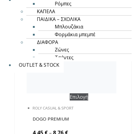
επιλογές
Ρόμπες
μπορούν
ΚΑΠΕΛΑ
να
ΠΑΙΔΙΚΑ – ΣΧΟΛΙΚΑ
επιλεγούν
Μπλουζάκια
στη
Φορμάκια μπεμπέ
σελίδα
ΔΙΑΦΟΡΑ
του
Ζώνες
προϊόντος
Τσάντες
OUTLET & STOCK
Αυτό
Επιλογή
το
ROLY CASUAL & SPORT
προϊόν
έχει
DOGO PREMIUM
πολλαπλές
4,45
€
8,76
€
–
παραλλαγές.