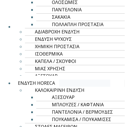
έχει
ATOMIC 150
ΟΛΟΣΩΜΕΣ
πολλαπλές
ΠΑΝΤΕΛΟΝΙΑ
2,72
€
3,69
€
–
παραλλαγές.
ΣΑΚΑΚΙΑ
Οι
ΠΟΛΛΑΠΛΗ ΠΡΟΣΤΑΣΙΑ
επιλογές
ΑΔΙΑΒΡΟΧΗ ΕΝΔΥΣΗ
μπορούν
ΕΝΔΥΣΗ ΨΥΧΟΥΣ
να
ΧΗΜΙΚΗ ΠΡΟΣΤΑΣΙΑ
επιλεγούν
ΙΣΟΘΕΡΜΙΚΑ
στη
ΚΑΠΕΛΑ / ΣΚΟΥΦΟΙ
σελίδα
ΜΙΑΣ ΧΡΗΣΗΣ
του
ΑΞΕΣΟΥΑΡ
προϊόντος
ΕΝΔΥΣΗ HORECA
ΚΑΛΟΚΑΙΡΙΝΗ ΕΝΔΥΣΗ
ΑΞΕΣΟΥΑΡ
ΜΠΛΟΥΖΕΣ / ΚΑΦΤΑΝΙΑ
ΠΑΝΤΕΛΟΝΙΑ / ΒΕΡΜΟΥΔΕΣ
Αυτό
Επιλογή
ΠΟΥΚΑΜΙΣΑ / ΠΟΥΚΑΜΙΣΕΣ
το
ΣΤΟΛΕΣ ΜΑΓΕΙΡΩΝ