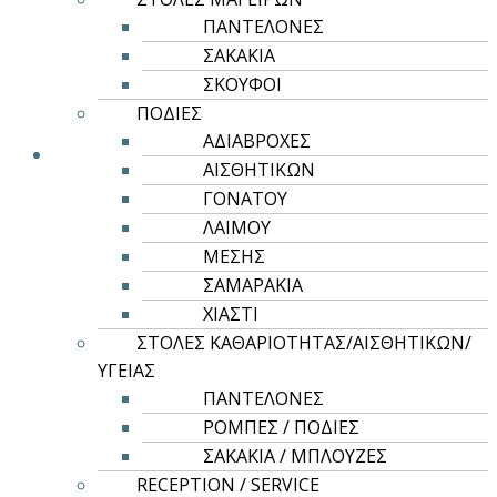
ROLY CASUAL & SPORT
προϊόν
ΠΑΝΤΕΛΟΝΕΣ
έχει
ATOMIC 150
ΣΑΚΑΚΙΑ
πολλαπλές
ΣΚΟΥΦΟΙ
3,04
€
4,58
€
–
παραλλαγές.
ΠΟΔΙΕΣ
Οι
ΑΔΙΑΒΡΟΧΕΣ
επιλογές
ΑΙΣΘΗΤΙΚΩΝ
μπορούν
ΓΟΝΑΤΟΥ
να
ΛΑΙΜΟΥ
επιλεγούν
ΜΕΣΗΣ
στη
ΣΑΜΑΡΑΚΙΑ
σελίδα
ΧΙΑΣΤΙ
του
ΣΤΟΛΕΣ ΚΑΘΑΡΙΟΤΗΤΑΣ/ΑΙΣΘΗΤΙΚΩΝ/
προϊόντος
ΥΓΕΙΑΣ
ΠΑΝΤΕΛΟΝΕΣ
ΡΟΜΠΕΣ / ΠΟΔΙΕΣ
ΣΑΚΑΚΙΑ / ΜΠΛΟΥΖΕΣ
RECEPTION / SERVICE