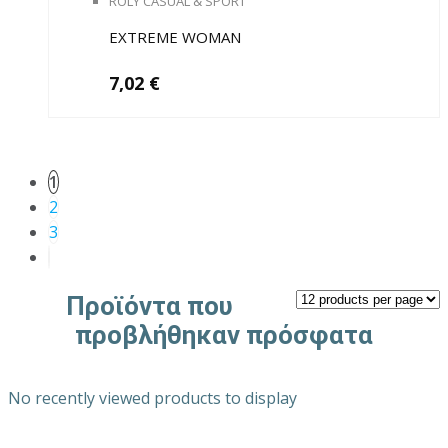
ROLY CASUAL & SPORT
προϊόν
έχει
EXTREME WOMAN
πολλαπλές
7,02
€
παραλλαγές.
Οι
επιλογές
μπορούν
1
να
2
επιλεγούν
3
στη
σελίδα
του
Προϊόντα που
προϊόντος
προβλήθηκαν πρόσφατα
No recently viewed products to display