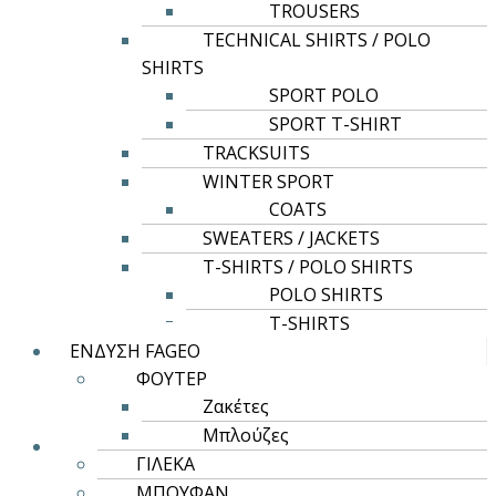
TROUSERS
στη
TECHNICAL SHIRTS / POLO
σελίδα
SHIRTS
του
SPORT POLO
προϊόντος
SPORT T-SHIRT
TRACKSUITS
WINTER SPORT
COATS
SWEATERS / JACKETS
Αυτό
Επιλογή
T-SHIRTS / POLO SHIRTS
το
POLO SHIRTS
ROLY CASUAL & SPORT
προϊόν
T-SHIRTS
έχει
BULL
ΕΝΔΥΣΗ FAGEO
πολλαπλές
ΦΟΥΤΕΡ
8,48
€
παραλλαγές.
Ζακέτες
Οι
Μπλούζες
επιλογές
ΓΙΛΕΚΑ
μπορούν
ΜΠΟΥΦΑΝ