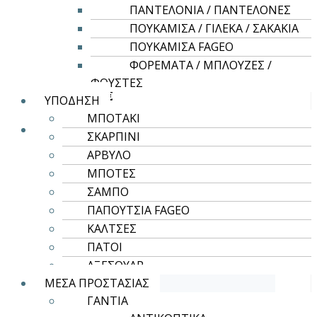
ΠΑΝΤΕΛΟΝΙΑ / ΠΑΝΤΕΛΟΝΕΣ
Αυτό
Επιλογή
το
ΠΟΥΚΑΜΙΣΑ / ΓΙΛΕΚΑ / ΣΑΚΑΚΙΑ
ROLY CASUAL & SPORT
προϊόν
ΠΟΥΚΑΜΙΣΑ FAGEO
έχει
BALI
ΦΟΡΕΜΑΤΑ / ΜΠΛΟΥΖΕΣ /
πολλαπλές
ΦΟΥΣΤΕΣ
5,69
€
παραλλαγές.
ΥΠΟΔΗΣΗ
Οι
ΜΠΟΤΑΚΙ
επιλογές
ΣΚΑΡΠΙΝΙ
μπορούν
ΑΡΒΥΛΟ
να
ΜΠΟΤΕΣ
επιλεγούν
ΣΑΜΠΟ
στη
ΠΑΠΟΥΤΣΙΑ FAGEO
σελίδα
ΚΑΛΤΣΕΣ
του
ΠΑΤΟΙ
προϊόντος
ΑΞΕΣΟΥΑΡ
ΜΕΣΑ ΠΡΟΣΤΑΣΙΑΣ
ΓΑΝΤΙΑ