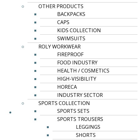
OTHER PRODUCTS
του
BACKPACKS
προϊόντος
CAPS
KIDS COLLECTION
SWIMSUITS
ROLY WORKWEAR
FIREPROOF
Αυτό
Επιλογή
FOOD INDUSTRY
το
HEALTH / COSMETICS
ROLY CASUAL & SPORT
προϊόν
HIGH-VISIBILITY
έχει
BULL
HORECA
πολλαπλές
INDUSTRY SECTOR
9,50
€
παραλλαγές.
SPORTS COLLECTION
Οι
SPORTS SETS
επιλογές
SPORTS TROUSERS
μπορούν
LEGGINGS
να
SHORTS
επιλεγούν