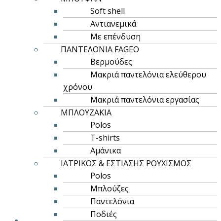
να
Soft shell
επιλεγούν
Αντιανεμικά
στη
Με επένδυση
σελίδα
ΠΑΝΤΕΛΟΝΙΑ FAGEO
του
Βερμούδες
προϊόντος
Μακριά παντελόνια ελεύθερου
χρόνου
Μακριά παντελόνια εργασίας
ΜΠΛΟΥΖΑΚΙΑ
Polos
Αυτό
T-shirts
Επιλογή
το
Αμάνικα
ROLY CASUAL & SPORT
προϊόν
ΙΑΤΡΙΚΟΣ & ΕΣΤΙΑΣΗΣ ΡΟΥΧΙΣΜΟΣ
έχει
DOGO PREMIUM
Polos
πολλαπλές
Μπλούζες
3,91
€
5,25
€
–
παραλλαγές.
Παντελόνια
Οι
Ποδιές