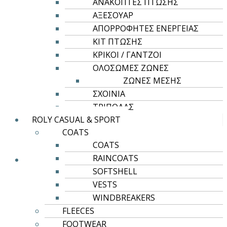
ΑΝΑΚΟΠΤΕΣ ΠΤΩΣΗΣ
προϊόντος
ΑΞΕΣΟΥΑΡ
ΑΠΟΡΡΟΦΗΤΕΣ ΕΝΕΡΓΕΙΑΣ
ΚΙΤ ΠΤΩΣΗΣ
ΚΡΙΚΟΙ / ΓΑΝΤΖΟΙ
ΟΛΟΣΩΜΕΣ ΖΩΝΕΣ
Αυτό
Επιλογή
ΖΩΝΕΣ ΜΕΣΗΣ
το
ΣΧΟΙΝΙΑ
ROLY CASUAL & SPORT
προϊόν
ΤΡΙΠΟΔΑΣ
έχει
BREDA
ROLY CASUAL & SPORT
πολλαπλές
COATS
5,94
€
παραλλαγές.
COATS
Οι
RAINCOATS
επιλογές
SOFTSHELL
μπορούν
VESTS
να
WINDBREAKERS
επιλεγούν
FLEECES
στη
FOOTWEAR
σελίδα