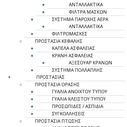
ΑΝΤΑΛΛΑΚΤΙΚΑ
ΦΙΛΤΡΑ ΜΑΣΚΩΝ
ΣΥΣΤΗΜΑ ΠΑΡΟΧΗΣ ΑΕΡΑ
ΑΝΤΑΛΛΑΚΤΙΚΑ
Αυτό
Επιλογή
ΦΙΛΤΡΟΜΑΣΚΕΣ
το
ROLY CASUAL & SPORT
ΠΡΟΣΤΑΣΙΑ ΚΕΦΑΛΗΣ
προϊόν
ΚΑΠΕΛΑ ΑΣΦΑΛΕΙΑΣ
έχει
BELICE
ΚΡΑΝΗ ΑΣΦΑΛΕΙΑΣ
πολλαπλές
ΑΞΕΣΟΥΑΡ ΚΡΑΝΩΝ
7,35
€
παραλλαγές.
ΣΥΣΤΗΜΑ ΠΟΛΛΑΠΛΗΣ
Οι
ΠΡΟΣΤΑΣΙΑΣ
επιλογές
ΠΡΟΣΤΑΣΙΑ ΟΡΑΣΗΣ
μπορούν
ΓΥΑΛΙΑ ΑΝΟΙΧΤΟΥ ΤΥΠΟΥ
να
ΓΥΑΛΙΑ ΚΛΕΙΣΤΟΥ ΤΥΠΟΥ
επιλεγούν
ΠΡΟΣΩΠΙΔΕΣ / ΑΣΠΙΔΙΑ
στη
ΣΥΓΚΟΛΛΗΣΕΙΣ
σελίδα
ΠΡΟΣΤΑΣΙΑ ΠΤΩΣΗΣ
του