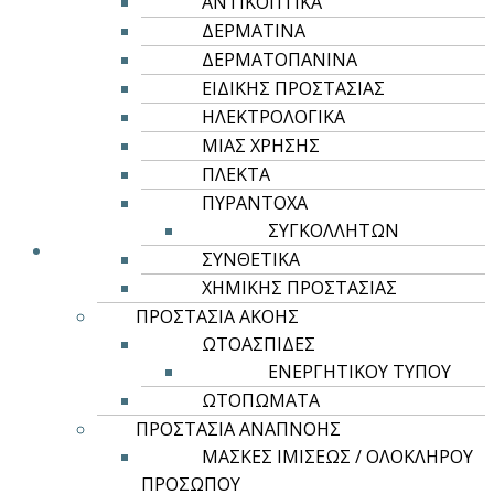
ΑΝΤΙΚΟΠΤΙΚΑ
ΔΕΡΜΑΤΙΝΑ
ΔΕΡΜΑΤΟΠΑΝΙΝΑ
Αυτό
Επιλογή
ΕΙΔΙΚΗΣ ΠΡΟΣΤΑΣΙΑΣ
το
ROLY CASUAL & SPORT
ΗΛΕΚΤΡΟΛΟΓΙΚΑ
προϊόν
ΜΙΑΣ ΧΡΗΣΗΣ
έχει
BEAGLE
ΠΛΕΚΤΑ
πολλαπλές
2,81
€
5,12
€
–
παραλλαγές.
ΠΥΡΑΝΤΟΧΑ
Οι
ΣΥΓΚΟΛΛΗΤΩΝ
επιλογές
ΣΥΝΘΕΤΙΚΑ
μπορούν
ΧΗΜΙΚΗΣ ΠΡΟΣΤΑΣΙΑΣ
να
ΠΡΟΣΤΑΣΙΑ ΑΚΟΗΣ
επιλεγούν
ΩΤΟΑΣΠΙΔΕΣ
στη
ΕΝΕΡΓΗΤΙΚΟΥ ΤΥΠΟΥ
σελίδα
ΩΤΟΠΩΜΑΤΑ
του
ΠΡΟΣΤΑΣΙΑ ΑΝΑΠΝΟΗΣ
προϊόντος
ΜΑΣΚΕΣ ΙΜΙΣΕΩΣ / ΟΛΟΚΛΗΡΟΥ
ΠΡΟΣΩΠΟΥ