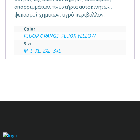
απορριμμάτων, πλυντήρια αυτοκινήτων,
ψεκασμοί χημικών, υγρό περιβάλλον.
Color
FLUOR ORANGE
,
FLUOR YELLOW
Size
M
,
L
,
XL
,
2XL
,
3XL