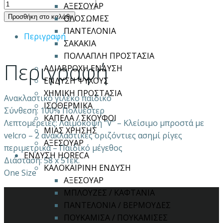
ΑΝΑΚΛΑΣΤΙΚΟ
ΑΞΕΣΟΥΑΡ
ΓΙΛΕΚΟ
Προσθήκη στο καλάθι
ΟΛΟΣΩΜΕΣ
ΠΑΙΔΙΚΟ
ΠΑΝΤΕΛΟΝΙΑ
Περιγραφή
SPARK
ΣΑΚΑΚΙΑ
KIDS
ΠΟΛΛΑΠΛΗ ΠΡΟΣΤΑΣΙΑ
Περιγραφή
ποσότητα
ΑΔΙΑΒΡΟΧΗ ΕΝΔΥΣΗ
ΕΝΔΥΣΗ ΨΥΧΟΥΣ
ΧΗΜΙΚΗ ΠΡΟΣΤΑΣΙΑ
Ανακλαστικό γιλέκο παιδικό
ΙΣΟΘΕΡΜΙΚΑ
Σύνθεση: 100% Πολυέστερ
ΚΑΠΕΛΑ / ΣΚΟΥΦΟΙ
Λεπτομέρειες: Λαιμόκοψη “V” – Κλείσιμο μπροστά με
ΜΙΑΣ ΧΡΗΣΗΣ
velcro – 2 ανακλαστικές οριζόντιες ασημί ρίγες
ΑΞΕΣΟΥΑΡ
περιμετρικά – Παιδικό μέγεθος
ΕΝΔΥΣΗ HORECA
Διάσταση: 58 x 51εκ.
ΚΑΛΟΚΑΙΡΙΝΗ ΕΝΔΥΣΗ
One Size
ΑΞΕΣΟΥΑΡ
ΜΠΛΟΥΖΕΣ / ΚΑΦΤΑΝΙΑ
ΠΑΝΤΕΛΟΝΙΑ / ΒΕΡΜΟΥΔΕΣ
ΠΟΥΚΑΜΙΣΑ / ΠΟΥΚΑΜΙΣΕΣ