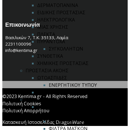
ΔΕΡΜΑΤΟΠΑΝΙΝΑ
ΕΙΔΙΚΗΣ ΠΡΟΣΤΑΣΙΑΣ
ΗΛΕΚΤΡΟΛΟΓΙΚΑ
Επικοινωνία
ΜΙΑΣ ΧΡΗΣΗΣ
ΠΛΕΚΤΑ
Βασιλικών 7, Τ.Κ. 35133, Λαμία
ΠΥΡΑΝΤΟΧΑ
2231100096
ΣΥΓΚΟΛΛΗΤΩΝ
info@kentima.gr
ΣΥΝΘΕΤΙΚΑ
ΧΗΜΙΚΗΣ ΠΡΟΣΤΑΣΙΑΣ
ΠΡΟΣΤΑΣΙΑ ΑΚΟΗΣ
ΩΤΟΑΣΠΙΔΕΣ
ΕΝΕΡΓΗΤΙΚΟΥ ΤΥΠΟΥ
ΩΤΟΠΩΜΑΤΑ
©2023 Kentima.gr - All Rights Reserved
ΠΡΟΣΤΑΣΙΑ ΑΝΑΠΝΟΗΣ
Πολιτική Cookies
ΜΑΣΚΕΣ ΙΜΙΣΕΩΣ / ΟΛΟΚΛΗΡΟΥ
Πολιτική Απορρήτου
ΠΡΟΣΩΠΟΥ
ΑΝΤΑΛΛΑΚΤΙΚΑ
Κατασκευή Ιστοσελίδας DragonWare
ΦΙΛΤΡΑ ΜΑΣΚΩΝ