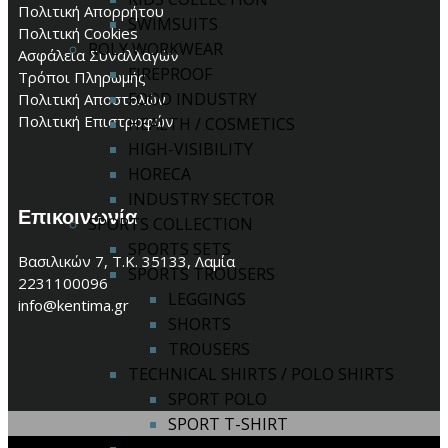
Πολιτική Απορρήτου
SWIMSUITS
Πολιτική Cookies
ROLY WORKWEAR
Ασφάλεια Συναλλαγών
FIREPROOF
Τρόποι Πληρωμής
FOOD INDUSTRY
Πολιτική Αποστολών
Πολιτική Επιστροφών
HEALTH / COSMETICS
HIGH-VISIBILITY
HORECA
INDUSTRY SECTOR
Επικοινωνία
SPORTS COLLECTION
SPORTS SETS
Βασιλικών 7, Τ.Κ. 35133, Λαμία
SPORTS TROUSERS
2231100096
LEGGINGS
info@kentima.gr
SHORTS
TROUSERS
TECHNICAL SHIRTS / POLO SHIRTS
SPORT POLO
SPORT T-SHIRT