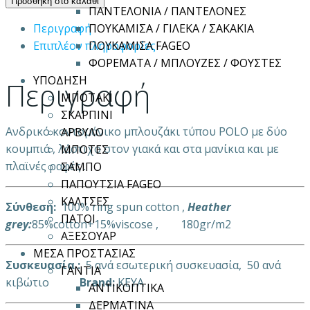
Προσθήκη στο καλάθι
ΠΑΝΤΕΛΟΝΙΑ / ΠΑΝΤΕΛΟΝΕΣ
100%cot
Περιγραφή
ΠΟΥΚΑΜΙΣΑ / ΓΙΛΕΚΑ / ΣΑΚΑΚΙΑ
180gr
Επιπλέον πληροφορίες
ΠΟΥΚΑΜΙΣΑ FAGEO
COLORS
ΦΟΡΕΜΑΤΑ / ΜΠΛΟΥΖΕΣ / ΦΟΥΣΤΕΣ
ποσότητα
ΥΠΟΔΗΣΗ
Περιγραφή
ΜΠΟΤΑΚΙ
ΣΚΑΡΠΙΝΙ
Ανδρικό κοντομάνικο μπλουζάκι τύπου POLO με δύο
ΑΡΒΥΛΟ
κουμπιά , λάστιχο στον γιακά και στα μανίκια και με
ΜΠΟΤΕΣ
πλαϊνές ραφές .
ΣΑΜΠΟ
ΠΑΠΟΥΤΣΙΑ FAGEO
ΚΑΛΤΣΕΣ
Σύνθεση:
100% ring spun cotton ,
Heather
ΠΑΤΟΙ
grey:
85%cotton+15%viscose , 180gr/m2
ΑΞΕΣΟΥΑΡ
ΜΕΣΑ ΠΡΟΣΤΑΣΙΑΣ
Συσκευασία :
5 ανά εσωτερική συσκευασία, 50 ανά
ΓΑΝΤΙΑ
κιβώτιο
Brand:
KEYA
ΑΝΤΙΚΟΠΤΙΚΑ
ΔΕΡΜΑΤΙΝΑ