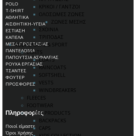
POLO
ΚΡΙΚΟΙ / ΓΑΝΤΖΟΙ
T-SHIRT
ΟΛΟΣΩΜΕΣ ΖΩΝΕΣ
ΑΘΛΗΤΙΚΑ
ΖΩΝΕΣ ΜΕΣΗΣ
ΑΙΣΘΗΤΙΚΗ-ΥΓΕΙΑ
ΣΧΟΙΝΙΑ
ΕΣΤΙΑΣΗ
ΤΡΙΠΟΔΑΣ
ΚΑΠΕΛΑ
ΜΕΣΑ ΠΡΟΣΤΑΣΙΑΣ
ROLY CASUAL & SPORT
ΠΑΝΤΕΛΟΝΙΑ
COATS
ΠΑΠΟΥΤΣΙΑ ΑΣΦΑΛΕΙΑΣ
COATS
ΡΟΥΧΑ ΕΡΓΑΣΙΑΣ
RAINCOATS
ΤΣΑΝΤΕΣ
SOFTSHELL
ΦΟΥΤΕΡ
VESTS
ΠΡΟΣΦΟΡΕΣ
WINDBREAKERS
FLEECES
FOOTWEAR
Πληροφορίες
OTHER PRODUCTS
BACKPACKS
Ποιοί είμαστε
CAPS
Όροι Χρήσης
KIDS COLLECTION