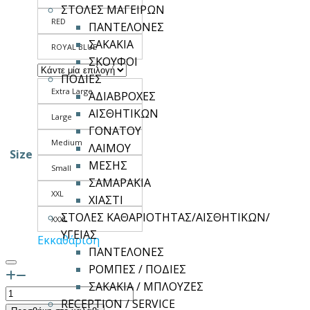
ΣΤΟΛΕΣ ΜΑΓΕΙΡΩΝ
RED
ΠΑΝΤΕΛΟΝΕΣ
ΣΑΚΑΚΙΑ
ROYAL BLUE
ΣΚΟΥΦΟΙ
ΠΟΔΙΕΣ
Extra Large
ΑΔΙΑΒΡΟΧΕΣ
ΑΙΣΘΗΤΙΚΩΝ
Large
ΓΟΝΑΤΟΥ
Medium
ΛΑΙΜΟΥ
Size
ΜΕΣΗΣ
Small
ΣΑΜΑΡΑΚΙΑ
XXL
ΧΙΑΣΤΙ
ΣΤΟΛΕΣ ΚΑΘΑΡΙΟΤΗΤΑΣ/ΑΙΣΘΗΤΙΚΩΝ/
XXXL
ΥΓΕΙΑΣ
Εκκαθάριση
ΠΑΝΤΕΛΟΝΕΣ
ΡΟΜΠΕΣ / ΠΟΔΙΕΣ
ΣΑΚΑΚΙΑ / ΜΠΛΟΥΖΕΣ
Ανδρικό
RECEPTION / SERVICE
Polo