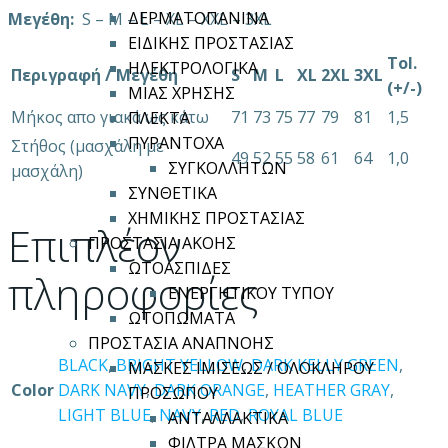
ΔΕΡΜΑΤΟΠΑΝΙΝΑ
Μεγέθη:
S – M – L – XL – XXL – 3XL
ΕΙΔΙΚΗΣ ΠΡΟΣΤΑΣΙΑΣ
Tol.
ΗΛΕΚΤΡΟΛΟΓΙΚΑ
Περιγραφή / Μεγέθη
S
M
L
XL
2XL
3XL
(+/-)
ΜΙΑΣ ΧΡΗΣΗΣ
Μήκος απο γιακά ως κάτω
71
73
75
77
79
81
1,5
ΠΛΕΚΤΑ
ΠΥΡΑΝΤΟΧΑ
Στήθος (μασχάλη με
49
52
55
58
61
64
1,0
ΣΥΓΚΟΛΛΗΤΩΝ
μασχάλη)
ΣΥΝΘΕΤΙΚΑ
ΧΗΜΙΚΗΣ ΠΡΟΣΤΑΣΙΑΣ
Επιπλέον
ΠΡΟΣΤΑΣΙΑ ΑΚΟΗΣ
ΩΤΟΑΣΠΙΔΕΣ
πληροφορίες
ΕΝΕΡΓΗΤΙΚΟΥ ΤΥΠΟΥ
ΩΤΟΠΩΜΑΤΑ
ΠΡΟΣΤΑΣΙΑ ΑΝΑΠΝΟΗΣ
BLACK
,
BRIGHT YELLOW
,
DARK KELLY GREEN
,
ΜΑΣΚΕΣ ΙΜΙΣΕΩΣ / ΟΛΟΚΛΗΡΟΥ
Color
DARK NAVY
,
DARK ORANGE
,
HEATHER GRAY
,
ΠΡΟΣΩΠΟΥ
LIGHT BLUE
,
NAVY
,
RED
,
ROYAL BLUE
ΑΝΤΑΛΛΑΚΤΙΚΑ
ΦΙΛΤΡΑ ΜΑΣΚΩΝ