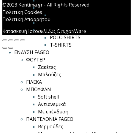
TRACKSUITS
©2023 Kentima.gr - All Rights Reserved
WINTER SPORT
Πολιτική Cookies
COATS
Πολιτική Απορρήτου
SWEATERS / JACKETS
T-SHIRTS / POLO SHIRTS
Κατασκευή Ιστοσελίδας DragonWare
POLO SHIRTS
T-SHIRTS
ΕΝΔΥΣΗ FAGEO
ΦΟΥΤΕΡ
Ζακέτες
Μπλούζες
ΓΙΛΕΚΑ
ΜΠΟΥΦΑΝ
Soft shell
Αντιανεμικά
Με επένδυση
ΠΑΝΤΕΛΟΝΙΑ FAGEO
Βερμούδες