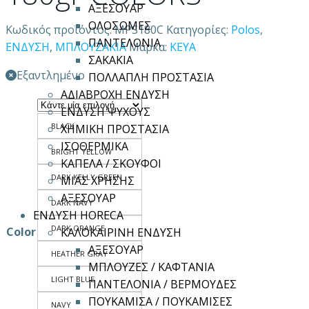
ΑΞΕΣΟΥΑΡ
ΟΛΟΣΩΜΕΣ
Κωδικός προϊόντος:
MPS180C
Κατηγορίες:
Polos
,
ΠΑΝΤΕΛΟΝΙΑ
ΕΝΔΥΣΗ
,
ΜΠΛΟΥΖΑΚΙΑ
Μάρκα:
KEYA
ΣΑΚΑΚΙΑ
Εξαντλημένο
ΠΟΛΛΑΠΛΗ ΠΡΟΣΤΑΣΙΑ
ΑΔΙΑΒΡΟΧΗ ΕΝΔΥΣΗ
ΕΝΔΥΣΗ ΨΥΧΟΥΣ
BLACK
ΧΗΜΙΚΗ ΠΡΟΣΤΑΣΙΑ
ΙΣΟΘΕΡΜΙΚΑ
BRIGHT YELLOW
ΚΑΠΕΛΑ / ΣΚΟΥΦΟΙ
DARK KELLY GREEN
ΜΙΑΣ ΧΡΗΣΗΣ
ΑΞΕΣΟΥΑΡ
DARK NAVY
ΕΝΔΥΣΗ HORECA
DARK ORANGE
Color
ΚΑΛΟΚΑΙΡΙΝΗ ΕΝΔΥΣΗ
ΑΞΕΣΟΥΑΡ
HEATHER GRAY
ΜΠΛΟΥΖΕΣ / ΚΑΦΤΑΝΙΑ
LIGHT BLUE
ΠΑΝΤΕΛΟΝΙΑ / ΒΕΡΜΟΥΔΕΣ
ΠΟΥΚΑΜΙΣΑ / ΠΟΥΚΑΜΙΣΕΣ
NAVY