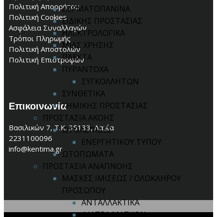
Πολιτική Απορρήτου
ΔΕΡΜΑΤΟΠΑΝΙΝΑ
Πολιτική Cookies
ΕΙΔΙΚΗΣ ΠΡΟΣΤΑΣΙΑΣ
Ασφάλεια Συναλλαγών
ΗΛΕΚΤΡΟΛΟΓΙΚΑ
Τρόποι Πληρωμής
ΜΙΑΣ ΧΡΗΣΗΣ
Πολιτική Αποστολών
ΠΛΕΚΤΑ
Πολιτική Επιστροφών
ΠΥΡΑΝΤΟΧΑ
ΣΥΓΚΟΛΛΗΤΩΝ
ΣΥΝΘΕΤΙΚΑ
Επικοινωνία
ΧΗΜΙΚΗΣ ΠΡΟΣΤΑΣΙΑΣ
ΠΡΟΣΤΑΣΙΑ ΑΚΟΗΣ
Βασιλικών 7, Τ.Κ. 35133, Λαμία
ΩΤΟΑΣΠΙΔΕΣ
2231100096
ΕΝΕΡΓΗΤΙΚΟΥ ΤΥΠΟΥ
info@kentima.gr
ΩΤΟΠΩΜΑΤΑ
ΠΡΟΣΤΑΣΙΑ ΑΝΑΠΝΟΗΣ
ΜΑΣΚΕΣ ΙΜΙΣΕΩΣ / ΟΛΟΚΛΗΡΟΥ
ΠΡΟΣΩΠΟΥ
ΑΝΤΑΛΛΑΚΤΙΚΑ
ΦΙΛΤΡΑ ΜΑΣΚΩΝ