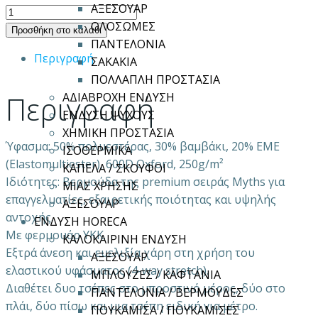
ΑΞΕΣΟΥΑΡ
ΒΕΡΜΟΥΔΑ
ΟΛΟΣΩΜΕΣ
ΕΡΓΑΣΙΑΣ
Προσθήκη στο καλάθι
ΠΑΝΤΕΛΟΝΙΑ
MYTHS
Περιγραφή
ΣΑΚΑΚΙΑ
ODYSSEAS
ΠΟΛΛΑΠΛΗ ΠΡΟΣΤΑΣΙΑ
ποσότητα
Περιγραφή
ΑΔΙΑΒΡΟΧΗ ΕΝΔΥΣΗ
ΕΝΔΥΣΗ ΨΥΧΟΥΣ
ΧΗΜΙΚΗ ΠΡΟΣΤΑΣΙΑ
Ύφασμα: 50% πολυεστέρας, 30% βαμβάκι, 20% ΕΜΕ
ΙΣΟΘΕΡΜΙΚΑ
(Elastomultiester), 600D Oxford, 250g/m²
ΚΑΠΕΛΑ / ΣΚΟΥΦΟΙ
Ιδιότητες: Βερμούδα της premium σειράς Myths για
ΜΙΑΣ ΧΡΗΣΗΣ
επαγγελματίες, εξαιρετικής ποιότητας και υψηλής
ΑΞΕΣΟΥΑΡ
αντοχής.
ΕΝΔΥΣΗ HORECA
Mε φερμουάρ YKK.
ΚΑΛΟΚΑΙΡΙΝΗ ΕΝΔΥΣΗ
Εξτρά άνεση και ευελιξία χάρη στη χρήση του
ΑΞΕΣΟΥΑΡ
ελαστικού υφάσματος (4-way stretch).
ΜΠΛΟΥΖΕΣ / ΚΑΦΤΑΝΙΑ
Διαθέτει δυο τσέπες στο μπροστινό μέρος, δύο στο
ΠΑΝΤΕΛΟΝΙΑ / ΒΕΡΜΟΥΔΕΣ
πλάι, δύο πίσω και μια τσέπη ειδική για μέτρο.
ΠΟΥΚΑΜΙΣΑ / ΠΟΥΚΑΜΙΣΕΣ