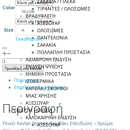
ΣΑΚΑΚΙΑ / ΓΙΛΕΚΑ
Color
ΤΙΡΑΝΤΕΣ / ΟΛΟΣΩΜΕΣ
YELLOW
ΒΡΑΔΥΦΛΕΓΗ
ΑΞΕΣΟΥΑΡ
Size
ΟΛΟΣΩΜΕΣ
XL
ΠΑΝΤΕΛΟΝΙΑ
Εκκαθάριση
ΣΑΚΑΚΙΑ
ΠΟΛΛΑΠΛΗ ΠΡΟΣΤΑΣΙΑ
ΑΔΙΑΒΡΟΧΗ ΕΝΔΥΣΗ
Γάντια
ΕΝΔΥΣΗ ΨΥΧΟΥΣ
αντιθερμικά
Προσθήκη στο καλάθι
ΧΗΜΙΚΗ ΠΡΟΣΤΑΣΙΑ
πλεκτά
Περιγραφή
ΙΣΟΘΕΡΜΙΚΑ
Kevlar-
Επιπλέον πληροφορίες
ΚΑΠΕΛΑ / ΣΚΟΥΦΟΙ
Βαμβάκι
ΜΙΑΣ ΧΡΗΣΗΣ
ποσότητα
Περιγραφή
ΑΞΕΣΟΥΑΡ
ΕΝΔΥΣΗ HORECA
ΚΑΛΟΚΑΙΡΙΝΗ ΕΝΔΥΣΗ
Υλικό: Kevlar-Nomex-Βαμβάκι Επένδυση: – Χρώμα:
ΑΞΕΣΟΥΑΡ