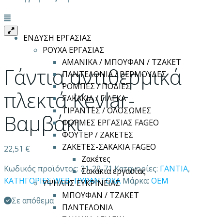
Μενού
ΕΝΔΥΣΗ ΕΡΓΑΣΙΑΣ
ΡΟΥΧΑ ΕΡΓΑΣΙΑΣ
ΑΜΑΝΙΚΑ / ΜΠΟΥΦΑΝ / ΤΖΑΚΕΤ
Γάντια αντιθερμικά
ΠΑΝΤΕΛΟΝΙΑ / ΒΕΡΜΟΥΔΕΣ
ΡΟΜΠΕΣ / ΠΟΔΙΕΣ
πλεκτά Kevlar-
ΣΑΚΑΚΙΑ / ΓΙΛΕΚΑ
ΤΙΡΑΝΤΕΣ / ΟΛΟΣΩΜΕΣ
Βαμβάκι
ΦΟΡΜΕΣ ΕΡΓΑΣΙΑΣ FAGEO
ΦΟΥΤΕΡ / ΖΑΚΕΤΕΣ
ΖΑΚΕΤΕΣ-ΣΑΚΑΚΙΑ FAGEO
22,51
€
Ζακέτες
Κωδικός προϊόντος:
21-22-71
Κατηγορίες:
ΓΑΝΤΙΑ
,
Σακάκια εργασίας
ΚΑΤΗΓΟΡΙΕΣ WEB
,
ΠΥΡΑΝΤΟΧΑ
Μάρκα:
OEM
ΥΨΗΛΗΣ ΕΥΚΡΙΝΕΙΑΣ
ΜΠΟΥΦΑΝ / ΤΖΑΚΕΤ
Σε απόθεμα
ΠΑΝΤΕΛΟΝΙΑ