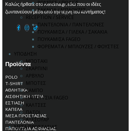
ΡΟΜΠΕΣ / ΠΟΔΙΕΣ
Καλώς ήρθατε στο Kentima.gr, εδώ που οι ιδέες
ΣΑΚΑΚΙΑ / ΜΠΛΟΥΖΕΣ
ζωντανεύουν μέσα από την τέχνη του κεντήματος!
RECEPTION / SERVICE
ΠΑΝΤΕΛΟΝΙΑ / ΠΑΝΤΕΛΟΝΕΣ
ΠΟΥΚΑΜΙΣΑ / ΓΙΛΕΚΑ / ΣΑΚΑΚΙΑ
ΠΟΥΚΑΜΙΣΑ FAGEO
ΦΟΡΕΜΑΤΑ / ΜΠΛΟΥΖΕΣ / ΦΟΥΣΤΕΣ
ΥΠΟΔΗΣΗ
ΜΠΟΤΑΚΙ
Προϊόντα
ΣΚΑΡΠΙΝΙ
ΑΡΒΥΛΟ
POLO
ΜΠΟΤΕΣ
T-SHIRT
ΑΘΛΗΤΙΚΑ
ΣΑΜΠΟ
ΑΙΣΘΗΤΙΚΗ-ΥΓΕΙΑ
ΠΑΠΟΥΤΣΙΑ FAGEO
ΕΣΤΙΑΣΗ
ΚΑΛΤΣΕΣ
ΚΑΠΕΛΑ
ΠΑΤΟΙ
ΜΕΣΑ ΠΡΟΣΤΑΣΙΑΣ
ΑΞΕΣΟΥΑΡ
ΠΑΝΤΕΛΟΝΙΑ
ΜΕΣΑ ΠΡΟΣΤΑΣΙΑΣ
ΠΑΠΟΥΤΣΙΑ ΑΣΦΑΛΕΙΑΣ