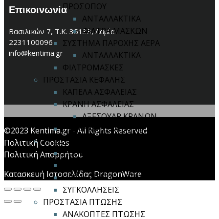
ΠΡΟΣΩΠΟΥ
Επικοινωνία
ΑΝΤΑΛΛΑΚΤΙΚΑ
ΦΙΛΤΡΑ ΜΑΣΚΩΝ
Βασιλικών 7, Τ.Κ. 35133, Λαμία
2231100096
ΣΥΣΤΗΜΑ ΠΑΡΟΧΗΣ ΑΕΡΑ
info@kentima.gr
ΑΝΤΑΛΛΑΚΤΙΚΑ
ΦΙΛΤΡΟΜΑΣΚΕΣ
ΠΡΟΣΤΑΣΙΑ ΚΕΦΑΛΗΣ
ΚΑΠΕΛΑ ΑΣΦΑΛΕΙΑΣ
ΚΡΑΝΗ ΑΣΦΑΛΕΙΑΣ
ΑΞΕΣΟΥΑΡ ΚΡΑΝΩΝ
ΣΥΣΤΗΜΑ ΠΟΛΛΑΠΛΗΣ ΠΡΟΣΤΑΣΙΑΣ
©2023 Kentima.gr - All Rights Reserved
ΠΡΟΣΤΑΣΙΑ ΟΡΑΣΗΣ
Πολιτική Cookies
ΓΥΑΛΙΑ ΑΝΟΙΧΤΟΥ ΤΥΠΟΥ
Πολιτική Απορρήτου
ΓΥΑΛΙΑ ΚΛΕΙΣΤΟΥ ΤΥΠΟΥ
Κατασκευή Ιστοσελίδας DragonWare
ΠΡΟΣΩΠΙΔΕΣ / ΑΣΠΙΔΙΑ
ΣΥΓΚΟΛΛΗΣΕΙΣ
ΠΡΟΣΤΑΣΙΑ ΠΤΩΣΗΣ
ΑΝΑΚΟΠΤΕΣ ΠΤΩΣΗΣ