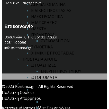
Πολιτική Επιστροφών
ΔΕΡΜΑΤΟΠΑΝΙΝΑ
ΕΙΔΙΚΗΣ ΠΡΟΣΤΑΣΙΑΣ
ΗΛΕΚΤΡΟΛΟΓΙΚΑ
ΜΙΑΣ ΧΡΗΣΗΣ
Επικοινωνία
ΠΛΕΚΤΑ
ΠΥΡΑΝΤΟΧΑ
Βασιλικών 7, Τ.Κ. 35133, Λαμία
ΣΥΓΚΟΛΛΗΤΩΝ
2231100096
ΣΥΝΘΕΤΙΚΑ
info@kentima.gr
ΧΗΜΙΚΗΣ ΠΡΟΣΤΑΣΙΑΣ
ΠΡΟΣΤΑΣΙΑ ΑΚΟΗΣ
ΩΤΟΑΣΠΙΔΕΣ
ΕΝΕΡΓΗΤΙΚΟΥ ΤΥΠΟΥ
ΩΤΟΠΩΜΑΤΑ
ΠΡΟΣΤΑΣΙΑ ΑΝΑΠΝΟΗΣ
©2023 Kentima.gr - All Rights Reserved
ΜΑΣΚΕΣ ΙΜΙΣΕΩΣ / ΟΛΟΚΛΗΡΟΥ
Πολιτική Cookies
ΠΡΟΣΩΠΟΥ
Πολιτική Απορρήτου
ΑΝΤΑΛΛΑΚΤΙΚΑ
ΦΙΛΤΡΑ ΜΑΣΚΩΝ
Κατασκευή Ιστοσελίδας DragonWare