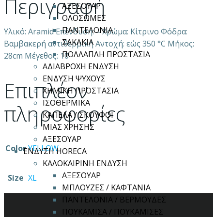
Περιγραφή
ΑΞΕΣΟΥΑΡ
ΟΛΟΣΩΜΕΣ
ΠΑΝΤΕΛΟΝΙΑ
Υλικό: Aramid Επένδυση: – Χρώμα: Κίτρινο Φόδρα:
ΣΑΚΑΚΙΑ
Βαμβακερή αντιθερμική Αντοχή: εώς 350 °C Μήκος:
ΠΟΛΛΑΠΛΗ ΠΡΟΣΤΑΣΙΑ
28cm Μέγεθος: 10
ΑΔΙΑΒΡΟΧΗ ΕΝΔΥΣΗ
ΕΝΔΥΣΗ ΨΥΧΟΥΣ
Επιπλέον
ΧΗΜΙΚΗ ΠΡΟΣΤΑΣΙΑ
ΙΣΟΘΕΡΜΙΚΑ
πληροφορίες
ΚΑΠΕΛΑ / ΣΚΟΥΦΟΙ
ΜΙΑΣ ΧΡΗΣΗΣ
ΑΞΕΣΟΥΑΡ
Color
YELLOW
ΕΝΔΥΣΗ HORECA
ΚΑΛΟΚΑΙΡΙΝΗ ΕΝΔΥΣΗ
ΑΞΕΣΟΥΑΡ
Size
XL
ΜΠΛΟΥΖΕΣ / ΚΑΦΤΑΝΙΑ
ΠΑΝΤΕΛΟΝΙΑ / ΒΕΡΜΟΥΔΕΣ
ΠΟΥΚΑΜΙΣΑ / ΠΟΥΚΑΜΙΣΕΣ