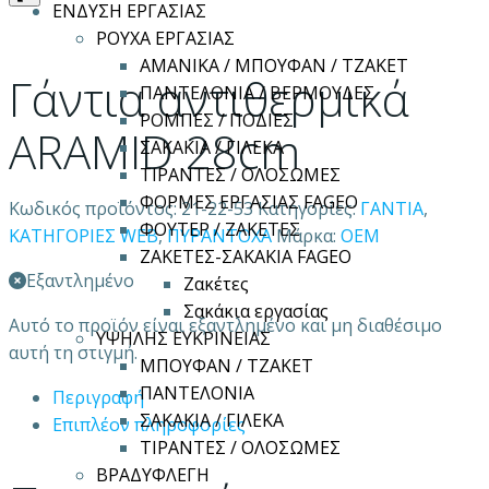
ΕΝΔΥΣΗ ΕΡΓΑΣΙΑΣ
ΡΟΥΧΑ ΕΡΓΑΣΙΑΣ
ΑΜΑΝΙΚΑ / ΜΠΟΥΦΑΝ / ΤΖΑΚΕΤ
Γάντια αντιθερμικά
ΠΑΝΤΕΛΟΝΙΑ / ΒΕΡΜΟΥΔΕΣ
ΡΟΜΠΕΣ / ΠΟΔΙΕΣ
ARAMID 28cm
ΣΑΚΑΚΙΑ / ΓΙΛΕΚΑ
ΤΙΡΑΝΤΕΣ / ΟΛΟΣΩΜΕΣ
ΦΟΡΜΕΣ ΕΡΓΑΣΙΑΣ FAGEO
Κωδικός προϊόντος:
21-22-53
Κατηγορίες:
ΓΑΝΤΙΑ
,
ΦΟΥΤΕΡ / ΖΑΚΕΤΕΣ
ΚΑΤΗΓΟΡΙΕΣ WEB
,
ΠΥΡΑΝΤΟΧΑ
Μάρκα:
OEM
ΖΑΚΕΤΕΣ-ΣΑΚΑΚΙΑ FAGEO
Εξαντλημένο
Ζακέτες
Σακάκια εργασίας
Αυτό το προϊόν είναι εξαντλημένο και μη διαθέσιμο
ΥΨΗΛΗΣ ΕΥΚΡΙΝΕΙΑΣ
αυτή τη στιγμή.
ΜΠΟΥΦΑΝ / ΤΖΑΚΕΤ
ΠΑΝΤΕΛΟΝΙΑ
Περιγραφή
ΣΑΚΑΚΙΑ / ΓΙΛΕΚΑ
Επιπλέον πληροφορίες
ΤΙΡΑΝΤΕΣ / ΟΛΟΣΩΜΕΣ
ΒΡΑΔΥΦΛΕΓΗ