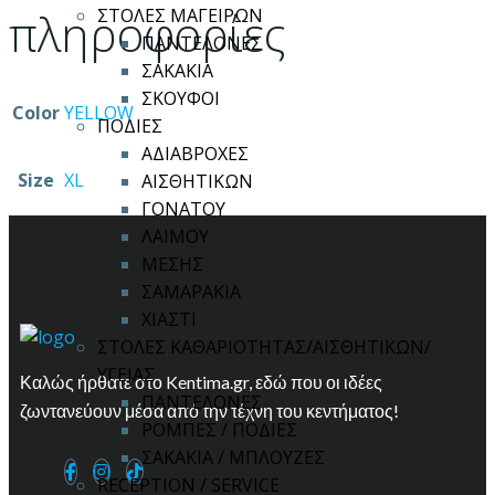
πληροφορίες
ΣΤΟΛΕΣ ΜΑΓΕΙΡΩΝ
ΠΑΝΤΕΛΟΝΕΣ
ΣΑΚΑΚΙΑ
ΣΚΟΥΦΟΙ
Color
YELLOW
ΠΟΔΙΕΣ
ΑΔΙΑΒΡΟΧΕΣ
Size
XL
ΑΙΣΘΗΤΙΚΩΝ
ΓΟΝΑΤΟΥ
ΛΑΙΜΟΥ
ΜΕΣΗΣ
ΣΑΜΑΡΑΚΙΑ
ΧΙΑΣΤΙ
ΣΤΟΛΕΣ ΚΑΘΑΡΙΟΤΗΤΑΣ/ΑΙΣΘΗΤΙΚΩΝ/
ΥΓΕΙΑΣ
Καλώς ήρθατε στο Kentima.gr, εδώ που οι ιδέες
ΠΑΝΤΕΛΟΝΕΣ
ζωντανεύουν μέσα από την τέχνη του κεντήματος!
ΡΟΜΠΕΣ / ΠΟΔΙΕΣ
ΣΑΚΑΚΙΑ / ΜΠΛΟΥΖΕΣ
RECEPTION / SERVICE