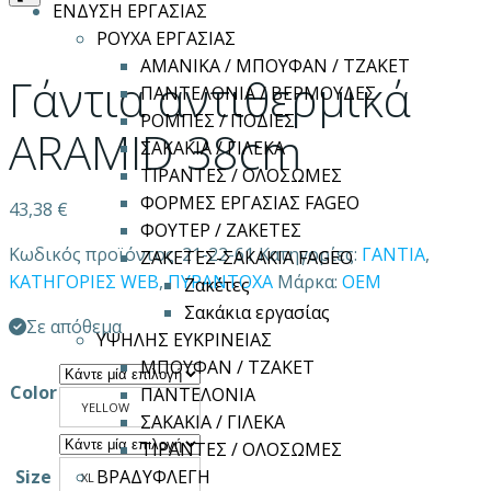
ΕΝΔΥΣΗ ΕΡΓΑΣΙΑΣ
ΡΟΥΧΑ ΕΡΓΑΣΙΑΣ
ΑΜΑΝΙΚΑ / ΜΠΟΥΦΑΝ / ΤΖΑΚΕΤ
Γάντια αντιθερμικά
ΠΑΝΤΕΛΟΝΙΑ / ΒΕΡΜΟΥΔΕΣ
ΡΟΜΠΕΣ / ΠΟΔΙΕΣ
ARAMID 38cm
ΣΑΚΑΚΙΑ / ΓΙΛΕΚΑ
ΤΙΡΑΝΤΕΣ / ΟΛΟΣΩΜΕΣ
ΦΟΡΜΕΣ ΕΡΓΑΣΙΑΣ FAGEO
43,38
€
ΦΟΥΤΕΡ / ΖΑΚΕΤΕΣ
Κωδικός προϊόντος:
21-22-61
Κατηγορίες:
ΓΑΝΤΙΑ
,
ΖΑΚΕΤΕΣ-ΣΑΚΑΚΙΑ FAGEO
ΚΑΤΗΓΟΡΙΕΣ WEB
,
ΠΥΡΑΝΤΟΧΑ
Μάρκα:
OEM
Ζακέτες
Σακάκια εργασίας
Σε απόθεμα
ΥΨΗΛΗΣ ΕΥΚΡΙΝΕΙΑΣ
ΜΠΟΥΦΑΝ / ΤΖΑΚΕΤ
Color
ΠΑΝΤΕΛΟΝΙΑ
YELLOW
ΣΑΚΑΚΙΑ / ΓΙΛΕΚΑ
ΤΙΡΑΝΤΕΣ / ΟΛΟΣΩΜΕΣ
Size
ΒΡΑΔΥΦΛΕΓΗ
XL