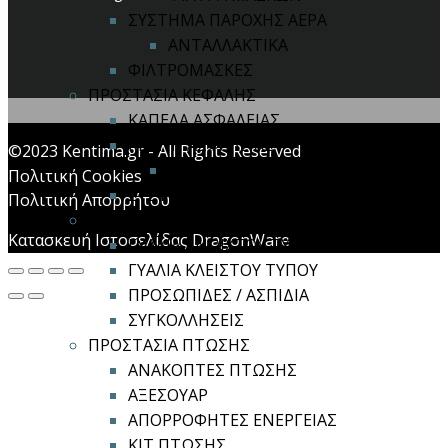
ΣΥΣΤΗΜΑ ΠΑΡΟΧΗΣ ΑΕΡΑ
ΑΝΤΑΛΛΑΚΤΙΚΑ
ΦΙΛΤΡΟΜΑΣΚΕΣ
ΠΡΟΣΤΑΣΙΑ ΚΕΦΑΛΗΣ
ΚΑΠΕΛΑ ΑΣΦΑΛΕΙΑΣ
ΚΡΑΝΗ ΑΣΦΑΛΕΙΑΣ
©2023 Kentima.gr - All Rights Reserved
ΑΞΕΣΟΥΑΡ ΚΡΑΝΩΝ
Πολιτική Cookies
ΣΥΣΤΗΜΑ ΠΟΛΛΑΠΛΗΣ ΠΡΟΣΤΑΣΙΑΣ
Πολιτική Απορρήτου
ΠΡΟΣΤΑΣΙΑ ΟΡΑΣΗΣ
Κατασκευή Ιστοσελίδας DragonWare
ΓΥΑΛΙΑ ΑΝΟΙΧΤΟΥ ΤΥΠΟΥ
ΓΥΑΛΙΑ ΚΛΕΙΣΤΟΥ ΤΥΠΟΥ
ΠΡΟΣΩΠΙΔΕΣ / ΑΣΠΙΔΙΑ
ΣΥΓΚΟΛΛΗΣΕΙΣ
ΠΡΟΣΤΑΣΙΑ ΠΤΩΣΗΣ
ΑΝΑΚΟΠΤΕΣ ΠΤΩΣΗΣ
ΑΞΕΣΟΥΑΡ
ΑΠΟΡΡΟΦΗΤΕΣ ΕΝΕΡΓΕΙΑΣ
ΚΙΤ ΠΤΩΣΗΣ