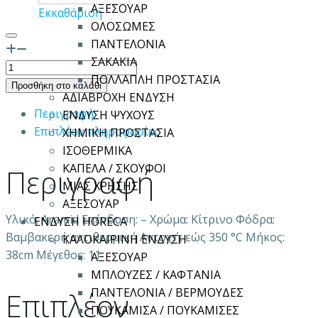
ΑΞΕΣΟΥΑΡ
Εκκαθάριση
ΟΛΟΣΩΜΕΣ
ΠΑΝΤΕΛΟΝΙΑ
ΣΑΚΑΚΙΑ
Γάντια
ΠΟΛΛΑΠΛΗ ΠΡΟΣΤΑΣΙΑ
αντιθερμικά
Προσθήκη στο καλάθι
ΑΔΙΑΒΡΟΧΗ ΕΝΔΥΣΗ
ARAMID
Περιγραφή
ΕΝΔΥΣΗ ΨΥΧΟΥΣ
38cm
Επιπλέον πληροφορίες
ΧΗΜΙΚΗ ΠΡΟΣΤΑΣΙΑ
ποσότητα
ΙΣΟΘΕΡΜΙΚΑ
ΚΑΠΕΛΑ / ΣΚΟΥΦΟΙ
Περιγραφή
ΜΙΑΣ ΧΡΗΣΗΣ
ΑΞΕΣΟΥΑΡ
Υλικό: Aramid Επένδυση: – Χρώμα: Κίτρινο Φόδρα:
ΕΝΔΥΣΗ HORECA
Βαμβακερή αντιθερμική Αντοχή: εώς 350 °C Μήκος:
ΚΑΛΟΚΑΙΡΙΝΗ ΕΝΔΥΣΗ
38cm Μέγεθος: 11
ΑΞΕΣΟΥΑΡ
ΜΠΛΟΥΖΕΣ / ΚΑΦΤΑΝΙΑ
ΠΑΝΤΕΛΟΝΙΑ / ΒΕΡΜΟΥΔΕΣ
Επιπλέον
ΠΟΥΚΑΜΙΣΑ / ΠΟΥΚΑΜΙΣΕΣ