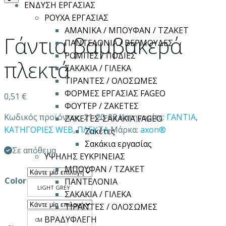
ΕΝΔΥΣΗ ΕΡΓΑΣΙΑΣ
ΡΟΥΧΑ ΕΡΓΑΣΙΑΣ
ΑΜΑΝΙΚΑ / ΜΠΟΥΦΑΝ / ΤΖΑΚΕΤ
Γάντια βαμβακερά
ΠΑΝΤΕΛΟΝΙΑ / ΒΕΡΜΟΥΔΕΣ
ΡΟΜΠΕΣ / ΠΟΔΙΕΣ
πλεκτά
ΣΑΚΑΚΙΑ / ΓΙΛΕΚΑ
ΤΙΡΑΝΤΕΣ / ΟΛΟΣΩΜΕΣ
ΦΟΡΜΕΣ ΕΡΓΑΣΙΑΣ FAGEO
0,51
€
ΦΟΥΤΕΡ / ΖΑΚΕΤΕΣ
Κωδικός προϊόντος:
21-20-03
Κατηγορίες:
ΓΑΝΤΙΑ
,
ΖΑΚΕΤΕΣ-ΣΑΚΑΚΙΑ FAGEO
ΚΑΤΗΓΟΡΙΕΣ WEB
,
ΠΛΕΚΤΑ
Μάρκα:
axon®
Ζακέτες
Σακάκια εργασίας
Σε απόθεμα
ΥΨΗΛΗΣ ΕΥΚΡΙΝΕΙΑΣ
ΜΠΟΥΦΑΝ / ΤΖΑΚΕΤ
Color
ΠΑΝΤΕΛΟΝΙΑ
LIGHT GREY
ΣΑΚΑΚΙΑ / ΓΙΛΕΚΑ
ΤΙΡΑΝΤΕΣ / ΟΛΟΣΩΜΕΣ
ΒΡΑΔΥΦΛΕΓΗ
M