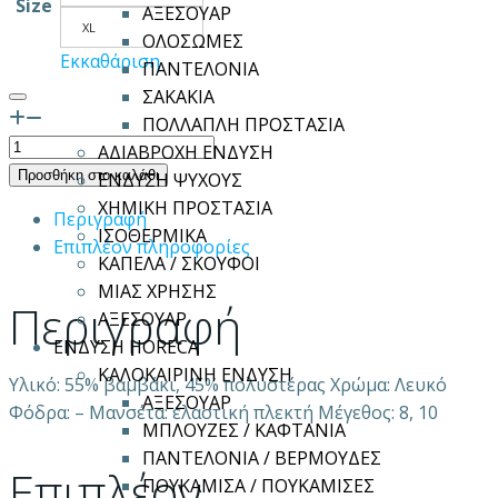
Size
ΑΞΕΣΟΥΑΡ
XL
ΟΛΟΣΩΜΕΣ
Εκκαθάριση
ΠΑΝΤΕΛΟΝΙΑ
ΣΑΚΑΚΙΑ
ΠΟΛΛΑΠΛΗ ΠΡΟΣΤΑΣΙΑ
Γάντια
ΑΔΙΑΒΡΟΧΗ ΕΝΔΥΣΗ
βαμβακερά
Προσθήκη στο καλάθι
ΕΝΔΥΣΗ ΨΥΧΟΥΣ
πλεκτά
ΧΗΜΙΚΗ ΠΡΟΣΤΑΣΙΑ
Περιγραφή
ποσότητα
ΙΣΟΘΕΡΜΙΚΑ
Επιπλέον πληροφορίες
ΚΑΠΕΛΑ / ΣΚΟΥΦΟΙ
ΜΙΑΣ ΧΡΗΣΗΣ
Περιγραφή
ΑΞΕΣΟΥΑΡ
ΕΝΔΥΣΗ HORECA
ΚΑΛΟΚΑΙΡΙΝΗ ΕΝΔΥΣΗ
Υλικό: 55% βαμβάκι, 45% πολυστέρας Χρώμα: Λευκό
ΑΞΕΣΟΥΑΡ
Φόδρα: – Μανσέτα: ελαστική πλεκτή Μέγεθος: 8, 10
ΜΠΛΟΥΖΕΣ / ΚΑΦΤΑΝΙΑ
ΠΑΝΤΕΛΟΝΙΑ / ΒΕΡΜΟΥΔΕΣ
Επιπλέον
ΠΟΥΚΑΜΙΣΑ / ΠΟΥΚΑΜΙΣΕΣ