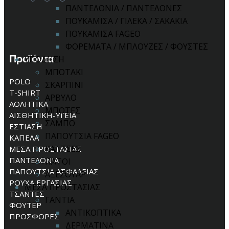
ΠΑΝΤΕΛΟΝΙΑ / ΠΑΝΤΕΛΟΝΕΣ
ΠΟΥΚΑΜΙΣΑ / ΓΙΛΕΚΑ / ΣΑΚΑΚΙΑ
ΠΟΥΚΑΜΙΣΑ FAGEO
ΦΟΡΕΜΑΤΑ / ΜΠΛΟΥΖΕΣ / ΦΟΥΣΤΕΣ
Προϊόντα
ΥΠΟΔΗΣΗ
ΜΠΟΤΑΚΙ
POLO
ΣΚΑΡΠΙΝΙ
T-SHIRT
ΑΡΒΥΛΟ
ΑΘΛΗΤΙΚΑ
ΜΠΟΤΕΣ
ΑΙΣΘΗΤΙΚΗ-ΥΓΕΙΑ
ΣΑΜΠΟ
ΕΣΤΙΑΣΗ
ΠΑΠΟΥΤΣΙΑ FAGEO
ΚΑΠΕΛΑ
ΚΑΛΤΣΕΣ
ΜΕΣΑ ΠΡΟΣΤΑΣΙΑΣ
ΠΑΝΤΕΛΟΝΙΑ
ΠΑΤΟΙ
ΠΑΠΟΥΤΣΙΑ ΑΣΦΑΛΕΙΑΣ
ΑΞΕΣΟΥΑΡ
ΡΟΥΧΑ ΕΡΓΑΣΙΑΣ
ΜΕΣΑ ΠΡΟΣΤΑΣΙΑΣ
ΤΣΑΝΤΕΣ
ΓΑΝΤΙΑ
ΦΟΥΤΕΡ
ΑΝΤΙΚΟΠΤΙΚΑ
ΠΡΟΣΦΟΡΕΣ
ΔΕΡΜΑΤΙΝΑ