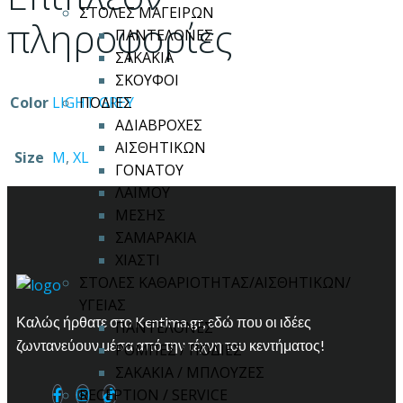
ΣΤΟΛΕΣ ΜΑΓΕΙΡΩΝ
πληροφορίες
ΠΑΝΤΕΛΟΝΕΣ
ΣΑΚΑΚΙΑ
ΣΚΟΥΦΟΙ
Color
LIGHT GREY
ΠΟΔΙΕΣ
ΑΔΙΑΒΡΟΧΕΣ
ΑΙΣΘΗΤΙΚΩΝ
Size
M
,
XL
ΓΟΝΑΤΟΥ
ΛΑΙΜΟΥ
ΜΕΣΗΣ
ΣΑΜΑΡΑΚΙΑ
ΧΙΑΣΤΙ
ΣΤΟΛΕΣ ΚΑΘΑΡΙΟΤΗΤΑΣ/ΑΙΣΘΗΤΙΚΩΝ/
ΥΓΕΙΑΣ
Καλώς ήρθατε στο Kentima.gr, εδώ που οι ιδέες
ΠΑΝΤΕΛΟΝΕΣ
ζωντανεύουν μέσα από την τέχνη του κεντήματος!
ΡΟΜΠΕΣ / ΠΟΔΙΕΣ
ΣΑΚΑΚΙΑ / ΜΠΛΟΥΖΕΣ
RECEPTION / SERVICE