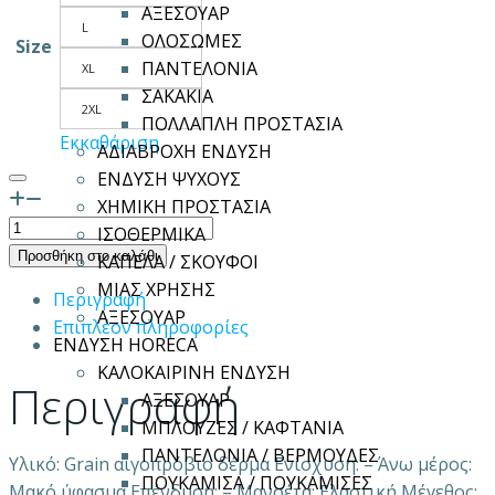
ΑΞΕΣΟΥΑΡ
L
ΟΛΟΣΩΜΕΣ
Size
ΠΑΝΤΕΛΟΝΙΑ
XL
ΣΑΚΑΚΙΑ
2XL
ΠΟΛΛΑΠΛΗ ΠΡΟΣΤΑΣΙΑ
Εκκαθάριση
ΑΔΙΑΒΡΟΧΗ ΕΝΔΥΣΗ
ΕΝΔΥΣΗ ΨΥΧΟΥΣ
ΧΗΜΙΚΗ ΠΡΟΣΤΑΣΙΑ
Γάντια
ΙΣΟΘΕΡΜΙΚΑ
δερματοπάνινα
Προσθήκη στο καλάθι
ΚΑΠΕΛΑ / ΣΚΟΥΦΟΙ
SHEEP
ΜΙΑΣ ΧΡΗΣΗΣ
Περιγραφή
GRIP
ΑΞΕΣΟΥΑΡ
Επιπλέον πληροφορίες
ποσότητα
ΕΝΔΥΣΗ HORECA
ΚΑΛΟΚΑΙΡΙΝΗ ΕΝΔΥΣΗ
Περιγραφή
ΑΞΕΣΟΥΑΡ
ΜΠΛΟΥΖΕΣ / ΚΑΦΤΑΝΙΑ
ΠΑΝΤΕΛΟΝΙΑ / ΒΕΡΜΟΥΔΕΣ
Υλικό: Grain αιγοπρόβιο δέρμα Ενίσχυση: – Άνω μέρος:
ΠΟΥΚΑΜΙΣΑ / ΠΟΥΚΑΜΙΣΕΣ
Mακό ύφασμα Επένδυση: – Μανσέτα: Eλαστική Μέγεθος: