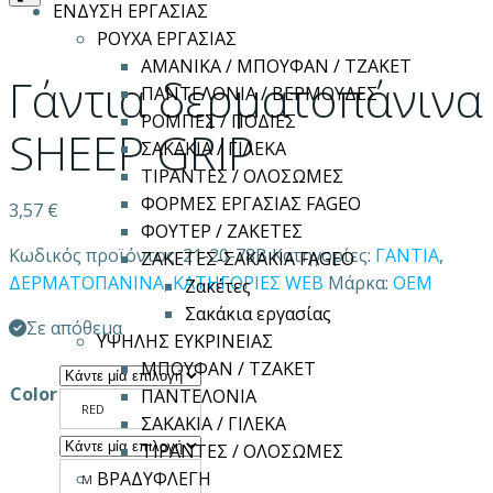
ΕΝΔΥΣΗ ΕΡΓΑΣΙΑΣ
ΡΟΥΧΑ ΕΡΓΑΣΙΑΣ
ΑΜΑΝΙΚΑ / ΜΠΟΥΦΑΝ / ΤΖΑΚΕΤ
Γάντια δερματοπάνινα
ΠΑΝΤΕΛΟΝΙΑ / ΒΕΡΜΟΥΔΕΣ
ΡΟΜΠΕΣ / ΠΟΔΙΕΣ
SHEEP GRIP
ΣΑΚΑΚΙΑ / ΓΙΛΕΚΑ
ΤΙΡΑΝΤΕΣ / ΟΛΟΣΩΜΕΣ
ΦΟΡΜΕΣ ΕΡΓΑΣΙΑΣ FAGEO
3,57
€
ΦΟΥΤΕΡ / ΖΑΚΕΤΕΣ
Κωδικός προϊόντος:
21-20-78B
Κατηγορίες:
ΓΑΝΤΙΑ
,
ΖΑΚΕΤΕΣ-ΣΑΚΑΚΙΑ FAGEO
ΔΕΡΜΑΤΟΠΑΝΙΝΑ
,
ΚΑΤΗΓΟΡΙΕΣ WEB
Μάρκα:
OEM
Ζακέτες
Σακάκια εργασίας
Σε απόθεμα
ΥΨΗΛΗΣ ΕΥΚΡΙΝΕΙΑΣ
ΜΠΟΥΦΑΝ / ΤΖΑΚΕΤ
Color
ΠΑΝΤΕΛΟΝΙΑ
RED
ΣΑΚΑΚΙΑ / ΓΙΛΕΚΑ
ΤΙΡΑΝΤΕΣ / ΟΛΟΣΩΜΕΣ
ΒΡΑΔΥΦΛΕΓΗ
M