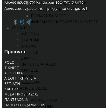
Καλώς ήρθατε στο Kentima.gr, εδώ που οι ιδέες
ΠΑΝΤΕΛΟΝΙΑ / ΠΑΝΤΕΛΟΝΕΣ
ζωντανεύουν μέσα από την τέχνη του κεντήματος!
ΠΟΥΚΑΜΙΣΑ / ΓΙΛΕΚΑ / ΣΑΚΑΚΙΑ
ΠΟΥΚΑΜΙΣΑ FAGEO
ΦΟΡΕΜΑΤΑ / ΜΠΛΟΥΖΕΣ / ΦΟΥΣΤΕΣ
ΥΠΟΔΗΣΗ
ΜΠΟΤΑΚΙ
ΣΚΑΡΠΙΝΙ
ΑΡΒΥΛΟ
Προϊόντα
ΜΠΟΤΕΣ
ΣΑΜΠΟ
POLO
ΠΑΠΟΥΤΣΙΑ FAGEO
T-SHIRT
ΚΑΛΤΣΕΣ
ΑΘΛΗΤΙΚΑ
ΠΑΤΟΙ
ΑΙΣΘΗΤΙΚΗ-ΥΓΕΙΑ
ΑΞΕΣΟΥΑΡ
ΕΣΤΙΑΣΗ
ΜΕΣΑ ΠΡΟΣΤΑΣΙΑΣ
ΚΑΠΕΛΑ
ΜΕΣΑ ΠΡΟΣΤΑΣΙΑΣ
ΓΑΝΤΙΑ
ΠΑΝΤΕΛΟΝΙΑ
ΑΝΤΙΚΟΠΤΙΚΑ
ΠΑΠΟΥΤΣΙΑ ΑΣΦΑΛΕΙΑΣ
ΔΕΡΜΑΤΙΝΑ