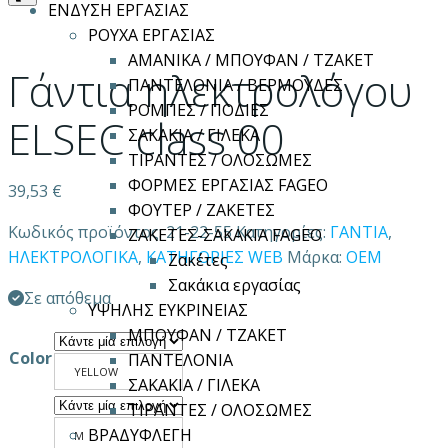
ΕΝΔΥΣΗ ΕΡΓΑΣΙΑΣ
ΡΟΥΧΑ ΕΡΓΑΣΙΑΣ
ΑΜΑΝΙΚΑ / ΜΠΟΥΦΑΝ / ΤΖΑΚΕΤ
Γάντια ηλεκτρολόγου
ΠΑΝΤΕΛΟΝΙΑ / ΒΕΡΜΟΥΔΕΣ
ΡΟΜΠΕΣ / ΠΟΔΙΕΣ
ELSEC class 00
ΣΑΚΑΚΙΑ / ΓΙΛΕΚΑ
ΤΙΡΑΝΤΕΣ / ΟΛΟΣΩΜΕΣ
ΦΟΡΜΕΣ ΕΡΓΑΣΙΑΣ FAGEO
39,53
€
ΦΟΥΤΕΡ / ΖΑΚΕΤΕΣ
Κωδικός προϊόντος:
21-22-55
Κατηγορίες:
ΓΑΝΤΙΑ
,
ΖΑΚΕΤΕΣ-ΣΑΚΑΚΙΑ FAGEO
ΗΛΕΚΤΡΟΛΟΓΙΚΑ
,
ΚΑΤΗΓΟΡΙΕΣ WEB
Μάρκα:
OEM
Ζακέτες
Σακάκια εργασίας
Σε απόθεμα
ΥΨΗΛΗΣ ΕΥΚΡΙΝΕΙΑΣ
ΜΠΟΥΦΑΝ / ΤΖΑΚΕΤ
Color
ΠΑΝΤΕΛΟΝΙΑ
YELLOW
ΣΑΚΑΚΙΑ / ΓΙΛΕΚΑ
ΤΙΡΑΝΤΕΣ / ΟΛΟΣΩΜΕΣ
ΒΡΑΔΥΦΛΕΓΗ
M