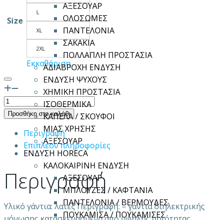
ΑΞΕΣΟΥΑΡ
L
ΟΛΟΣΩΜΕΣ
Size
ΠΑΝΤΕΛΟΝΙΑ
XL
ΣΑΚΑΚΙΑ
2XL
ΠΟΛΛΑΠΛΗ ΠΡΟΣΤΑΣΙΑ
Εκκαθάριση
ΑΔΙΑΒΡΟΧΗ ΕΝΔΥΣΗ
ΕΝΔΥΣΗ ΨΥΧΟΥΣ
ΧΗΜΙΚΗ ΠΡΟΣΤΑΣΙΑ
Γάντια
ΙΣΟΘΕΡΜΙΚΑ
ηλεκτρολόγου
Προσθήκη στο καλάθι
ΚΑΠΕΛΑ / ΣΚΟΥΦΟΙ
ELSEC
ΜΙΑΣ ΧΡΗΣΗΣ
Περιγραφή
class
ΑΞΕΣΟΥΑΡ
Επιπλέον πληροφορίες
00
ΕΝΔΥΣΗ HORECA
ποσότητα
ΚΑΛΟΚΑΙΡΙΝΗ ΕΝΔΥΣΗ
Περιγραφή
ΑΞΕΣΟΥΑΡ
ΜΠΛΟΥΖΕΣ / ΚΑΦΤΑΝΙΑ
ΠΑΝΤΕΛΟΝΙΑ / ΒΕΡΜΟΥΔΕΣ
Yλικό γάντια: λατέξ Περιγραφή: – γάντια διηλεκτρικής
ΠΟΥΚΑΜΙΣΑ / ΠΟΥΚΑΜΙΣΕΣ
μόνωσης κατασκευασμένα από υψηλής ποιότητας