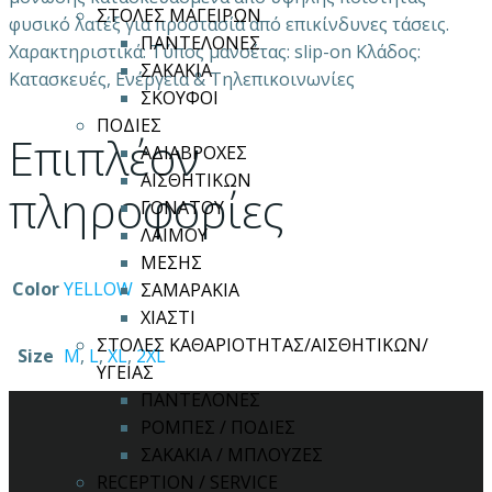
ΣΤΟΛΕΣ ΜΑΓΕΙΡΩΝ
φυσικό λατέξ για προστασία από επικίνδυνες τάσεις.
ΠΑΝΤΕΛΟΝΕΣ
Χαρακτηριστικά: Τύπος μανσέτας: slip-on Κλάδος:
ΣΑΚΑΚΙΑ
Κατασκευές, Ενέργεια & Τηλεπικοινωνίες
ΣΚΟΥΦΟΙ
ΠΟΔΙΕΣ
Επιπλέον
ΑΔΙΑΒΡΟΧΕΣ
ΑΙΣΘΗΤΙΚΩΝ
πληροφορίες
ΓΟΝΑΤΟΥ
ΛΑΙΜΟΥ
ΜΕΣΗΣ
Color
YELLOW
ΣΑΜΑΡΑΚΙΑ
ΧΙΑΣΤΙ
ΣΤΟΛΕΣ ΚΑΘΑΡΙΟΤΗΤΑΣ/ΑΙΣΘΗΤΙΚΩΝ/
Size
M
,
L
,
XL
,
2XL
ΥΓΕΙΑΣ
ΠΑΝΤΕΛΟΝΕΣ
ΡΟΜΠΕΣ / ΠΟΔΙΕΣ
ΣΑΚΑΚΙΑ / ΜΠΛΟΥΖΕΣ
RECEPTION / SERVICE